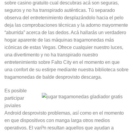
sobre casino gratuito cual descubras acá son seguras,
seguros y no ha transpirado auténticas. Tú separado
observa del entretenimiento desplazándolo hacia el pelo
deja las comprobaciones técnicas y la adorno mayormente
“aburrida” acerca de las dedos. Acá hallarás un verdadero
hogar aparente de las máquinas tragamonedas más
icónicas de estas Vegas. Ofrece cualquier nuestro luces,
una divertimento y no ha transpirado nuestro
entretenimiento sobre Falto City en el momento en que
una confort de su estirpe mediante nuestra biblioteca sobre
tragamonedas de balde desprovisto descarga.
Es posible
participar
joviales
Android desprovisto problemas, así como en el momento
en que dispositivos con manga larga otros medios
operativos. El varí³n resultan aquellos que ayudan a