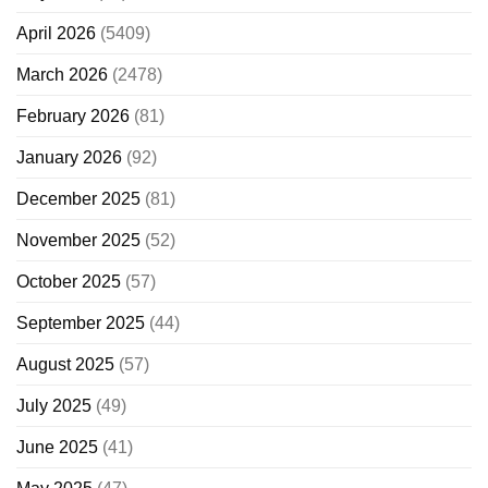
April 2026
(5409)
March 2026
(2478)
February 2026
(81)
January 2026
(92)
December 2025
(81)
November 2025
(52)
October 2025
(57)
September 2025
(44)
August 2025
(57)
July 2025
(49)
June 2025
(41)