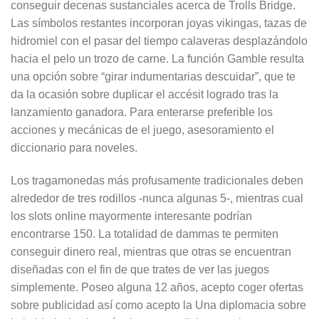
conseguir decenas sustanciales acerca de Trolls Bridge.
Las símbolos restantes incorporan joyas vikingas, tazas de
hidromiel con el pasar del tiempo calaveras desplazándolo
hacia el pelo un trozo de carne. La función Gamble resulta
una opción sobre “girar indumentarias descuidar”, que te
da la ocasión sobre duplicar el accésit logrado tras la
lanzamiento ganadora. Para enterarse preferible los
acciones y mecánicas de el juego, asesoramiento el
diccionario para noveles.
Los tragamonedas más profusamente tradicionales deben
alrededor de tres rodillos -nunca algunas 5-, mientras cual
los slots online mayormente interesante podrían
encontrarse 150. La totalidad de dammas te permiten
conseguir dinero real, mientras que otras se encuentran
diseñadas con el fin de que trates de ver las juegos
simplemente. Poseo alguna 12 años, acepto coger ofertas
sobre publicidad así­ como acepto la Una diplomacia sobre