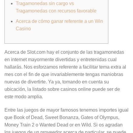
Tragamonedas sin cargo vs
Tragamonedas con recursos favorable
Acerca de cómo ganar referente a un Win
Casino
Acerca de Slot.com hay el conjunto de las tragamonedas
en internet mayormente divertidas y entretenidas cual
hallarás. Nos esforzamos referente a facilitar tema extra al
mes con el fin de que invariablemente tengas maniobras
nuevas de divertirte.
Ya ya, tomando en cuenta su
ubicación, la listado sobre casinos online puede ser de
este modo amplia.
Entre las juegos de mayor famosos tenemos importes igual
que Book of Dead, Sweet Bonanza, Gates of Olympus,
Money Train 2 o Wanted Dead or en Wild. Si os agradan
los juegos de un proveedor acerca de particular, se puede