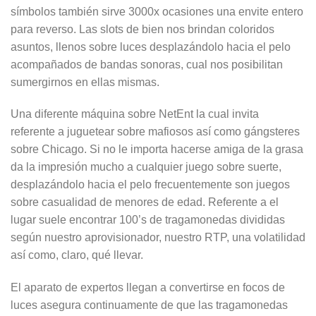
símbolos también sirve 3000x ocasiones una envite entero
para reverso. Las slots de bien nos brindan coloridos
asuntos, llenos sobre luces desplazándolo hacia el pelo
acompañados de bandas sonoras, cual nos posibilitan
sumergirnos en ellas mismas.
Una diferente máquina sobre NetEnt la cual invita
referente a juguetear sobre mafiosos así­ como gángsteres
sobre Chicago. Si no le importa hacerse amiga de la grasa
da la impresión mucho a cualquier juego sobre suerte,
desplazándolo hacia el pelo frecuentemente son juegos
sobre casualidad de menores de edad. Referente a el
lugar suele encontrar 100’s de tragamonedas divididas
según nuestro aprovisionador, nuestro RTP, una volatilidad
así­ como, claro, qué llevar.
El aparato de expertos llegan a convertirse en focos de
luces asegura continuamente de que las tragamonedas