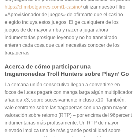
https://cl.mrbetgames.com/1-casino/
utilizar nuestro filtro
«Aprovisionador de juegos» de afirmarte que el casino
elegido incluya estos juegos. Elige cualquiera de los
juegos de de mayor arriba y nacer a jugar ahora
indumentarias prosigue leyendo y no ha transpirado
enteran cada cosa que cual necesitas conocer de los
tragaperras.
Acerca de cómo participar una
tragamonedas Troll Hunters sobre Playn’ Go
La cercana unión consecutiva llegan a convertirse en
focos de luces pagará con manga larga algún multiplicador
añadida x3, sobre sucesivamente incluso x10. También,
vale centrarse sobre las tragaperras con una gran mayor
valoración sobre retorno (RTP) – por encima del 96percent
indumentarias más profusamente. Un RTP de mayor
elevado implica una de más grande posibilidad sobre