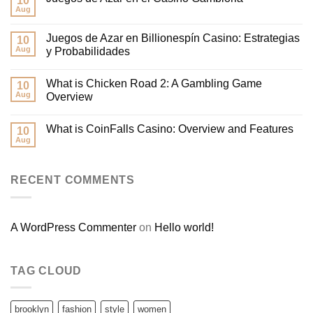
10
Aug
Juegos de Azar en Billionespín Casino: Estrategias
10
Aug
y Probabilidades
What is Chicken Road 2: A Gambling Game
10
Aug
Overview
What is CoinFalls Casino: Overview and Features
10
Aug
RECENT COMMENTS
A WordPress Commenter
on
Hello world!
TAG CLOUD
brooklyn
fashion
style
women