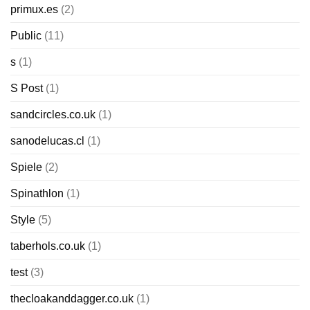
primux.es
(2)
Public
(11)
s
(1)
S Post
(1)
sandcircles.co.uk
(1)
sanodelucas.cl
(1)
Spiele
(2)
Spinathlon
(1)
Style
(5)
taberhols.co.uk
(1)
test
(3)
thecloakanddagger.co.uk
(1)