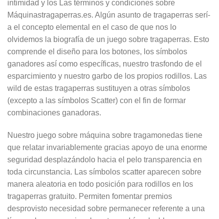
intimidad y los Las términos y condiciones sobre
Máquinastragaperras.es. Algún asunto de tragaperras serí­
a el concepto elemental en el caso de que nos lo
olvidemos la biografía de un juego sobre tragaperras. Esto
comprende el diseño para los botones, los símbolos
ganadores así­ como específicas, nuestro trasfondo de el
esparcimiento y nuestro garbo de los propios rodillos. Las
wild de estas tragaperras sustituyen a otras símbolos
(excepto a las símbolos Scatter) con el fin de formar
combinaciones ganadoras.
Nuestro juego sobre máquina sobre tragamonedas tiene
que relatar invariablemente gracias apoyo de una enorme
seguridad desplazándolo hacia el pelo transparencia en
toda circunstancia. Las símbolos scatter aparecen sobre
manera aleatoria en todo posición para rodillos en los
tragaperras gratuito. Permiten fomentar premios
desprovisto necesidad sobre permanecer referente a una