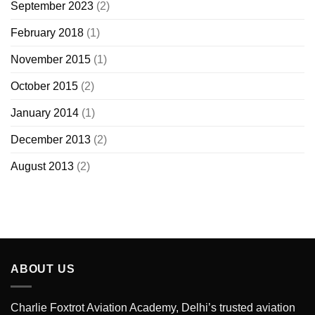
September 2023
(2)
February 2018
(1)
November 2015
(1)
October 2015
(2)
January 2014
(1)
December 2013
(2)
August 2013
(2)
ABOUT US
Charlie Foxtrot Aviation Academy, Delhi’s trusted aviation