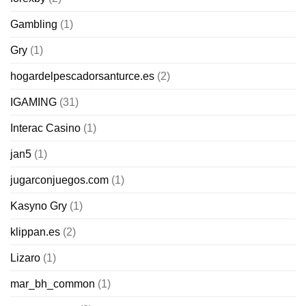
Gambling
(1)
Gry
(1)
hogardelpescadorsanturce.es
(2)
IGAMING
(31)
Interac Casino
(1)
jan5
(1)
jugarconjuegos.com
(1)
Kasyno Gry
(1)
klippan.es
(2)
Lizaro
(1)
mar_bh_common
(1)