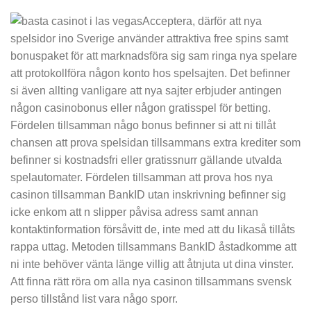
Acceptera, därför att nya
spelsidor ino Sverige använder attraktiva free spins samt
bonuspaket för att marknadsföra sig sam ringa nya spelare
att protokollföra någon konto hos spelsajten. Det befinner
si även allting vanligare att nya sajter erbjuder antingen
någon casinobonus eller någon gratisspel för betting.
Fördelen tillsamman någo bonus befinner si att ni tillåt
chansen att prova spelsidan tillsammans extra krediter som
befinner si kostnadsfri eller gratissnurr gällande utvalda
spelautomater. Fördelen tillsamman att prova hos nya
casinon tillsamman BankID utan inskrivning befinner sig
icke enkom att n slipper påvisa adress samt annan
kontaktinformation försåvitt de, inte med att du likaså tillåts
rappa uttag. Metoden tillsammans BankID åstadkomme att
ni inte behöver vänta länge villig att åtnjuta ut dina vinster.
Att finna rätt röra om alla nya casinon tillsammans svensk
perso tillstånd list vara någo sporr.