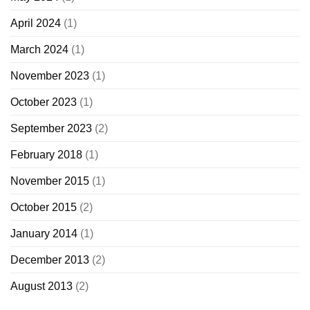
April 2024
(1)
March 2024
(1)
November 2023
(1)
October 2023
(1)
September 2023
(2)
February 2018
(1)
November 2015
(1)
October 2015
(2)
January 2014
(1)
December 2013
(2)
August 2013
(2)