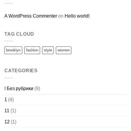
A WordPress Commenter
on
Hello world!
TAG CLOUD
brooklyn
fashion
style
women
CATEGORIES
! Без рубрики
(9)
1
(4)
11
(1)
12
(1)