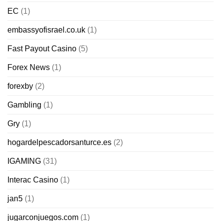
EC
(1)
embassyofisrael.co.uk
(1)
Fast Payout Casino
(5)
Forex News
(1)
forexby
(2)
Gambling
(1)
Gry
(1)
hogardelpescadorsanturce.es
(2)
IGAMING
(31)
Interac Casino
(1)
jan5
(1)
jugarconjuegos.com
(1)