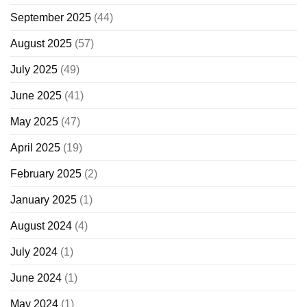
September 2025
(44)
August 2025
(57)
July 2025
(49)
June 2025
(41)
May 2025
(47)
April 2025
(19)
February 2025
(2)
January 2025
(1)
August 2024
(4)
July 2024
(1)
June 2024
(1)
May 2024
(1)