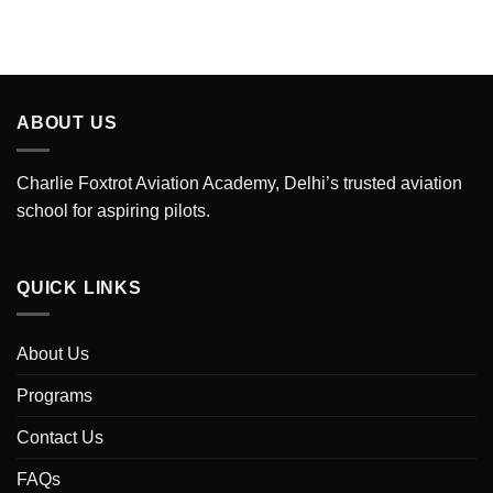
ABOUT US
Charlie Foxtrot Aviation Academy, Delhi’s trusted aviation
school for aspiring pilots.
QUICK LINKS
About Us
Programs
Contact Us
FAQs