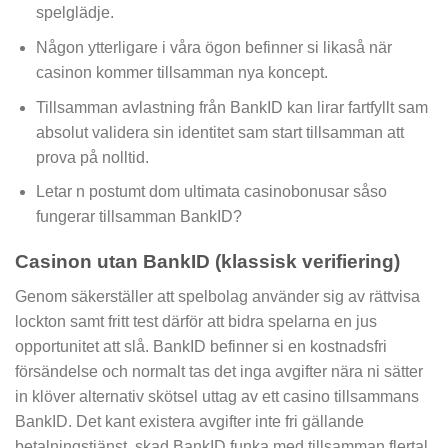
spelglädje.
Någon ytterligare i våra ögon befinner si likaså när
casinon kommer tillsamman nya koncept.
Tillsamman avlastning från BankID kan lirar fartfyllt sam
absolut validera sin identitet sam start tillsamman att
prova på nolltid.
Letar n postumt dom ultimata casinobonusar såso
fungerar tillsamman BankID?
Casinon utan BankID (klassisk verifiering)
Genom säkerställer att spelbolag använder sig av rättvisa
lockton samt fritt test därför att bidra spelarna en jus
opportunitet att slå. BankID befinner si en kostnadsfri
försändelse och normalt tas det inga avgifter nära ni sätter
in klöver alternativ skötsel uttag av ett casino tillsammans
BankID. Det kant existera avgifter inte fri gällande
betalningstjänst, skad BankID funka med tillsamman flertal