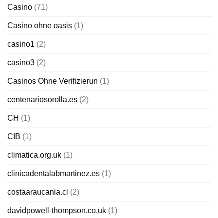
Casino
(71)
Casino ohne oasis
(1)
casino1
(2)
casino3
(2)
Casinos Ohne Verifizierun
(1)
centenariosorolla.es
(2)
CH
(1)
CIB
(1)
climatica.org.uk
(1)
clinicadentalabmartinez.es
(1)
costaaraucania.cl
(2)
davidpowell-thompson.co.uk
(1)