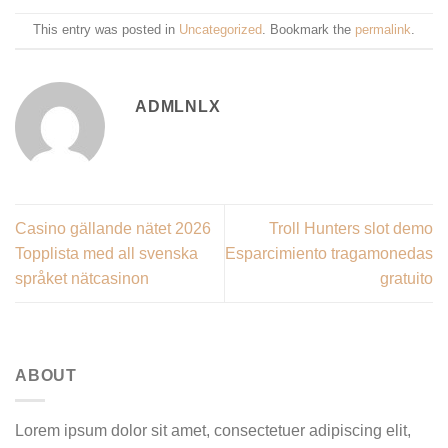
This entry was posted in
Uncategorized
. Bookmark the
permalink
.
ADMLNLX
Casino gällande nätet 2026
Troll Hunters slot demo
Topplista med all svenska
Esparcimiento tragamonedas
språket nätcasinon
gratuito
ABOUT
Lorem ipsum dolor sit amet, consectetuer adipiscing elit,