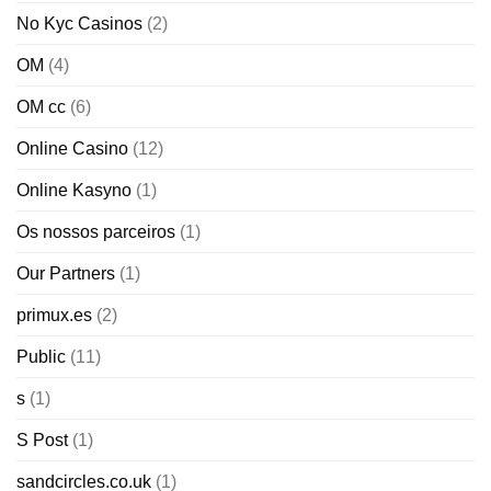
No Kyc Casinos
(2)
OM
(4)
OM cc
(6)
Online Casino
(12)
Online Kasyno
(1)
Os nossos parceiros
(1)
Our Partners
(1)
primux.es
(2)
Public
(11)
s
(1)
S Post
(1)
sandcircles.co.uk
(1)