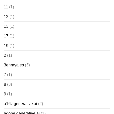
11
(1)
12
(1)
13
(1)
17
(1)
19
(1)
2
(1)
3enraya.es
(3)
7
(1)
8
(3)
9
(1)
a16z generative ai
(2)
adobe generative ai
(1)