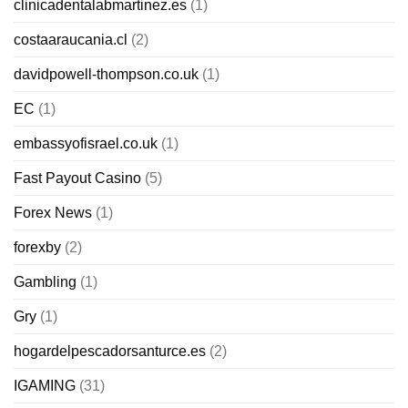
clinicadentalabmartinez.es
(1)
costaaraucania.cl
(2)
davidpowell-thompson.co.uk
(1)
EC
(1)
embassyofisrael.co.uk
(1)
Fast Payout Casino
(5)
Forex News
(1)
forexby
(2)
Gambling
(1)
Gry
(1)
hogardelpescadorsanturce.es
(2)
IGAMING
(31)