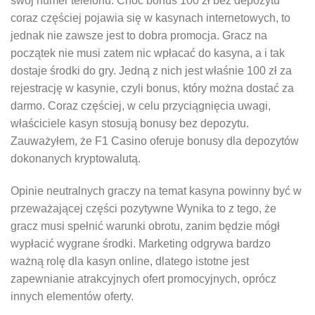
swój numer telefonu. Choć bonus 100 zł bez depozytu
coraz częściej pojawia się w kasynach internetowych, to
jednak nie zawsze jest to dobra promocja. Gracz na
początek nie musi zatem nic wpłacać do kasyna, a i tak
dostaje środki do gry. Jedną z nich jest właśnie 100 zł za
rejestrację w kasynie, czyli bonus, który można dostać za
darmo. Coraz częściej, w celu przyciągnięcia uwagi,
właściciele kasyn stosują bonusy bez depozytu.
Zauważyłem, że F1 Casino oferuje bonusy dla depozytów
dokonanych kryptowalutą.
Opinie neutralnych graczy na temat kasyna powinny być w
przeważającej części pozytywne Wynika to z tego, że
gracz musi spełnić warunki obrotu, zanim będzie mógł
wypłacić wygrane środki. Marketing odgrywa bardzo
ważną rolę dla kasyn online, dlatego istotne jest
zapewnianie atrakcyjnych ofert promocyjnych, oprócz
innych elementów oferty.