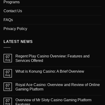
Programs
Contact Us
FAQs
Privacy Policy
LATEST NEWS
Regent Play Casino Overview: Features and
07
Aug
Services Offered
What is Konung Casino: A Brief Overview
07
Aug
Royal Ace Casino: Overview and Review of Online
07
Aug
Gaming Platform
Overview of Mr Sloty Casino Gaming Platform
07
Aug
Features