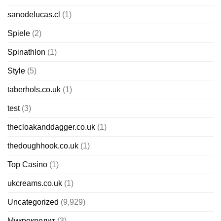
sanodelucas.cl
(1)
Spiele
(2)
Spinathlon
(1)
Style
(5)
taberhols.co.uk
(1)
test
(3)
thecloakanddagger.co.uk
(1)
thedoughhook.co.uk
(1)
Top Casino
(1)
ukcreams.co.uk
(1)
Uncategorized
(9,929)
Микрокредит
(3)