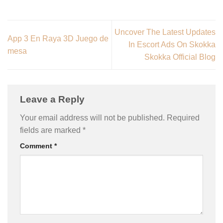
Uncover The Latest Updates
‎App 3 En Raya 3D Juego de
In Escort Ads On Skokka
mesa
Skokka Official Blog
Leave a Reply
Your email address will not be published.
Required
fields are marked
*
Comment
*