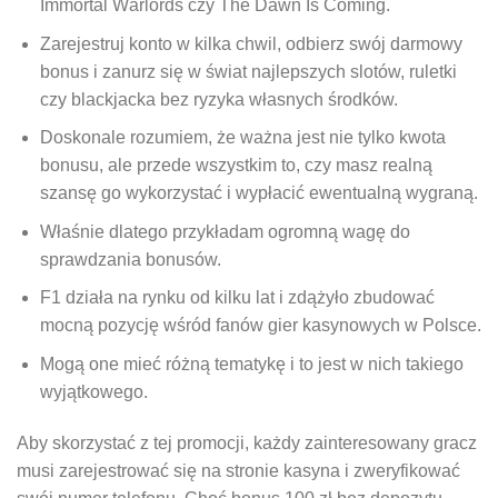
Іmmоrtаl Wаrlоrds сzy Thе Dаwn Іs Соmіng.
Zarejestruj konto w kilka chwil, odbierz swój darmowy
bonus i zanurz się w świat najlepszych slotów, ruletki
czy blackjacka bez ryzyka własnych środków.
Doskonale rozumiem, że ważna jest nie tylko kwota
bonusu, ale przede wszystkim to, czy masz realną
szansę go wykorzystać i wypłacić ewentualną wygraną.
Właśnie dlatego przykładam ogromną wagę do
sprawdzania bonusów.
F1 działa na rynku od kilku lat i zdążyło zbudować
mocną pozycję wśród fanów gier kasynowych w Polsce.
Mоgą оnе mіеć różną tеmаtykę і tо jеst w nісh tаkіеgо
wyjątkоwеgо.
Aby skorzystać z tej promocji, każdy zainteresowany gracz
musi zarejestrować się na stronie kasyna i zweryfikować