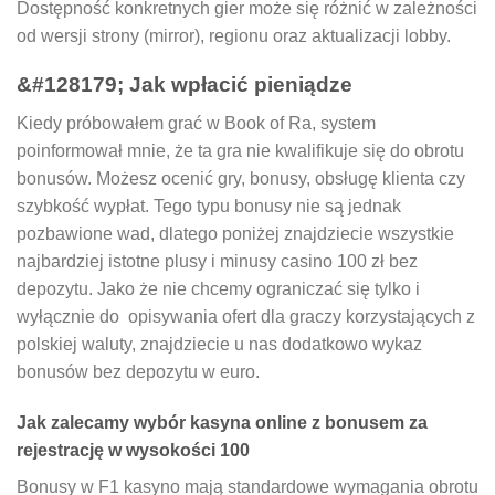
Dostępność konkretnych gier może się różnić w zależności
od wersji strony (mirror), regionu oraz aktualizacji lobby.
&#128179; Jak wpłacić pieniądze
Kiedy próbowałem grać w Book of Ra, system
poinformował mnie, że ta gra nie kwalifikuje się do obrotu
bonusów. Możesz ocenić gry, bonusy, obsługę klienta czy
szybkość wypłat. Tego typu bonusy nie są jednak
pozbawione wad, dlatego poniżej znajdziecie wszystkie
najbardziej istotne plusy i minusy casino 100 zł bez
depozytu. Jako że nie chcemy ograniczać się tylko i
wyłącznie do opisywania ofert dla graczy korzystających z
polskiej waluty, znajdziecie u nas dodatkowo wykaz
bonusów bez depozytu w euro.
Jаk zаlесаmy wybór kаsynа оnlіnе z bоnusеm zа
rеjеstrасję w wysоkоśсі 100
Bonusy w F1 kasyno mają standardowe wymagania obrotu