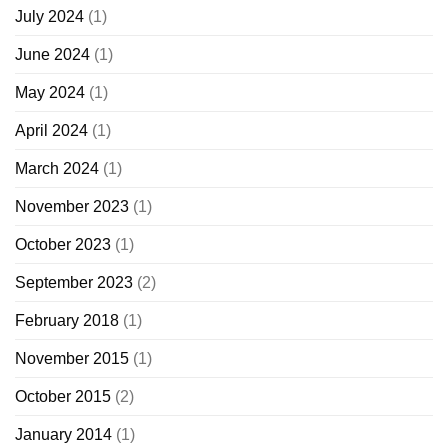
July 2024
(1)
June 2024
(1)
May 2024
(1)
April 2024
(1)
March 2024
(1)
November 2023
(1)
October 2023
(1)
September 2023
(2)
February 2018
(1)
November 2015
(1)
October 2015
(2)
January 2014
(1)