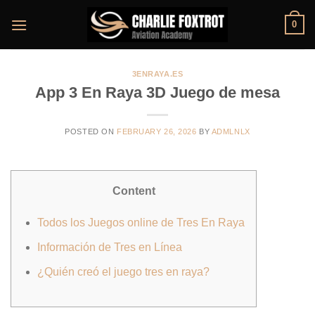
Skip
0
to
content
3ENRAYA.ES
‎App 3 En Raya 3D Juego de mesa
POSTED ON
FEBRUARY 26, 2026
BY
ADMLNLX
Content
Todos los Juegos online de Tres En Raya
Información de Tres en Línea
¿Quién creó el juego tres en raya?