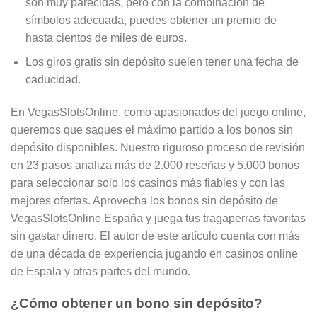
son muy parecidas, pero con la combinación de
símbolos adecuada, puedes obtener un premio de
hasta cientos de miles de euros.
Los giros gratis sin depósito suelen tener una fecha de
caducidad.
En VegasSlotsOnline, como apasionados del juego online,
queremos que saques el máximo partido a los bonos sin
depósito disponibles. Nuestro riguroso proceso de revisión
en 23 pasos analiza más de 2.000 reseñas y 5.000 bonos
para seleccionar solo los casinos más fiables y con las
mejores ofertas. Aprovecha los bonos sin depósito de
VegasSlotsOnline España y juega tus tragaperras favoritas
sin gastar dinero. El autor de este artículo cuenta con más
de una década de experiencia jugando en casinos online
de Espala y otras partes del mundo.
¿Cómo obtener un bono sin depósito?