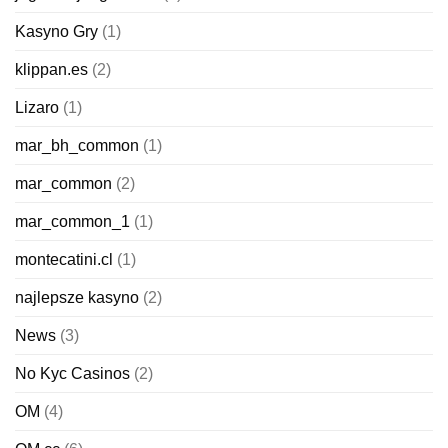
Kasyno Gry
(1)
klippan.es
(2)
Lizaro
(1)
mar_bh_common
(1)
mar_common
(2)
mar_common_1
(1)
montecatini.cl
(1)
najlepsze kasyno
(2)
News
(3)
No Kyc Casinos
(2)
OM
(4)