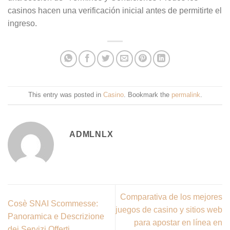
casinos hacen una verificación inicial antes de permitirte el
ingreso.
This entry was posted in
Casino
. Bookmark the
permalink
.
ADMLNLX
Comparativa de los mejores
Cosè SNAI Scommesse:
juegos de casino y sitios web
Panoramica e Descrizione
para apostar en línea en
dei Servizi Offerti