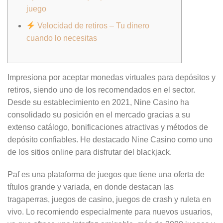
juego
Velocidad de retiros – Tu dinero
cuando lo necesitas
Impresiona por aceptar monedas virtuales para depósitos y
retiros, siendo uno de los recomendados en el sector.
Desde su establecimiento en 2021, Nine Casino ha
consolidado su posición en el mercado gracias a su
extenso catálogo, bonificaciones atractivas y métodos de
depósito confiables. He destacado Nine Casino como uno
de los sitios online para disfrutar del blackjack.
Paf es una plataforma de juegos que tiene una oferta de
títulos grande y variada, en donde destacan las
tragaperras, juegos de casino, juegos de crash y ruleta en
vivo. Lo recomiendo especialmente para nuevos usuarios,