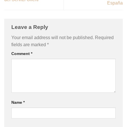
España
Leave a Reply
Your email address will not be published.
Required
fields are marked
*
Comment
*
Name
*