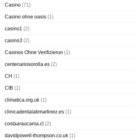
Casino
(71)
Casino ohne oasis
(1)
casino1
(2)
casino3
(2)
Casinos Ohne Verifizierun
(1)
centenariosorolla.es
(2)
CH
(1)
CIB
(1)
climatica.org.uk
(1)
clinicadentalabmartinez.es
(1)
costaaraucania.cl
(2)
davidpowell-thompson.co.uk
(1)