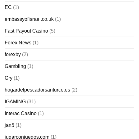
EC
(1)
embassyofisrael.co.uk
(1)
Fast Payout Casino
(5)
Forex News
(1)
forexby
(2)
Gambling
(1)
Gry
(1)
hogardelpescadorsanturce.es
(2)
IGAMING
(31)
Interac Casino
(1)
jan5
(1)
jugarconjuegos.com
(1)