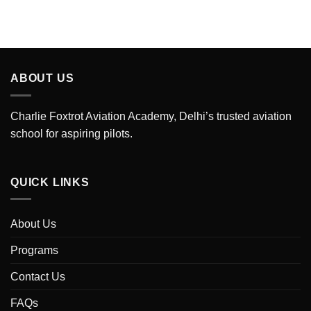
ABOUT US
Charlie Foxtrot Aviation Academy, Delhi’s trusted aviation
school for aspiring pilots.
QUICK LINKS
About Us
Programs
Contact Us
FAQs