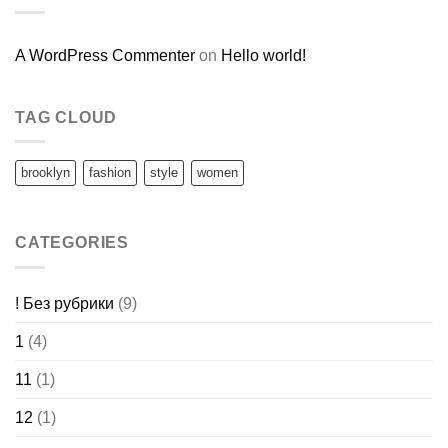
A WordPress Commenter
on
Hello world!
TAG CLOUD
brooklyn
fashion
style
women
CATEGORIES
! Без рубрики
(9)
1
(4)
11
(1)
12
(1)