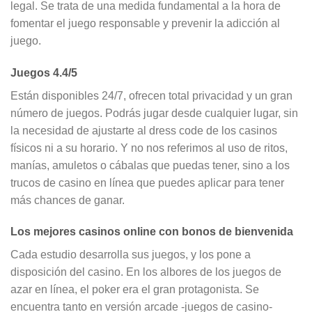
legal. Se trata de una medida fundamental a la hora de
fomentar el juego responsable y prevenir la adicción al
juego.
Juegos 4.4/5
Están disponibles 24/7, ofrecen total privacidad y un gran
número de juegos. Podrás jugar desde cualquier lugar, sin
la necesidad de ajustarte al dress code de los casinos
físicos ni a su horario. Y no nos referimos al uso de ritos,
manías, amuletos o cábalas que puedas tener, sino a los
trucos de casino en línea que puedes aplicar para tener
más chances de ganar.
Los mejores casinos online con bonos de bienvenida
Cada estudio desarrolla sus juegos, y los pone a
disposición del casino. En los albores de los juegos de
azar en línea, el poker era el gran protagonista. Se
encuentra tanto en versión arcade -juegos de casino-