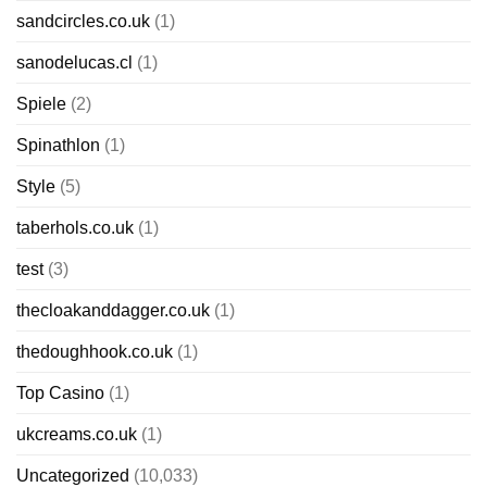
sandcircles.co.uk
(1)
sanodelucas.cl
(1)
Spiele
(2)
Spinathlon
(1)
Style
(5)
taberhols.co.uk
(1)
test
(3)
thecloakanddagger.co.uk
(1)
thedoughhook.co.uk
(1)
Top Casino
(1)
ukcreams.co.uk
(1)
Uncategorized
(10,033)