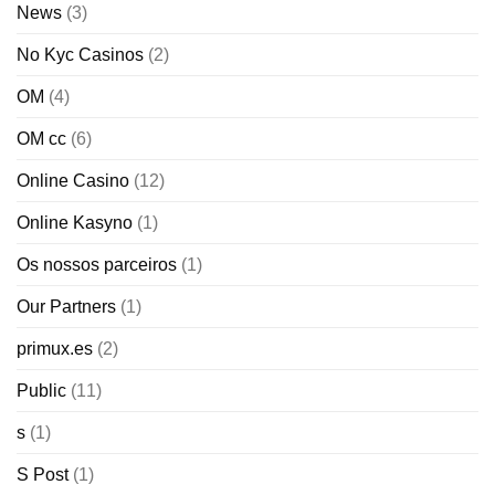
News
(3)
No Kyc Casinos
(2)
OM
(4)
OM cc
(6)
Online Casino
(12)
Online Kasyno
(1)
Os nossos parceiros
(1)
Our Partners
(1)
primux.es
(2)
Public
(11)
s
(1)
S Post
(1)