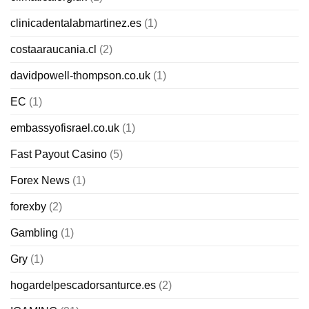
clinicadentalabmartinez.es
(1)
costaaraucania.cl
(2)
davidpowell-thompson.co.uk
(1)
EC
(1)
embassyofisrael.co.uk
(1)
Fast Payout Casino
(5)
Forex News
(1)
forexby
(2)
Gambling
(1)
Gry
(1)
hogardelpescadorsanturce.es
(2)