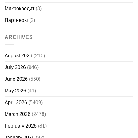
Микрокредит
(3)
Партнеры
(2)
ARCHIVES
August 2026
(210)
July 2026
(946)
June 2026
(550)
May 2026
(41)
April 2026
(5409)
March 2026
(2478)
February 2026
(81)
January 2026
(92)