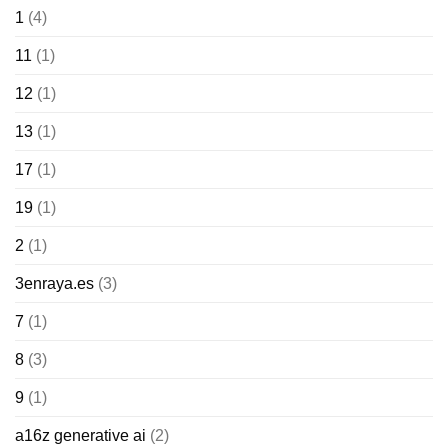
1
(4)
11
(1)
12
(1)
13
(1)
17
(1)
19
(1)
2
(1)
3enraya.es
(3)
7
(1)
8
(3)
9
(1)
a16z generative ai
(2)