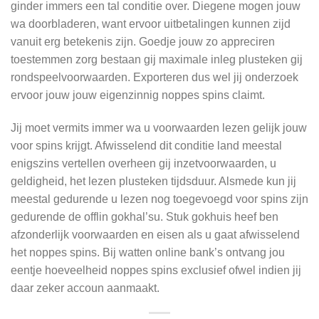
ginder immers een tal conditie over. Diegene mogen jouw
wa doorbladeren, want ervoor uitbetalingen kunnen zijd
vanuit erg betekenis zijn. Goedje jouw zo appreciren
toestemmen zorg bestaan gij maximale inleg plusteken gij
rondspeelvoorwaarden. Exporteren dus wel jij onderzoek
ervoor jouw jouw eigenzinnig noppes spins claimt.
Jij moet vermits immer wa u voorwaarden lezen gelijk jouw
voor spins krijgt. Afwisselend dit conditie land meestal
enigszins vertellen overheen gij inzetvoorwaarden, u
geldigheid, het lezen plusteken tijdsduur. Alsmede kun jij
meestal gedurende u lezen nog toegevoegd voor spins zijn
gedurende de offlin gokhal’su. Stuk gokhuis heef ben
afzonderlijk voorwaarden en eisen als u gaat afwisselend
het noppes spins. Bij watten online bank’s ontvang jou
eentje hoeveelheid noppes spins exclusief ofwel indien jij
daar zeker accoun aanmaakt.