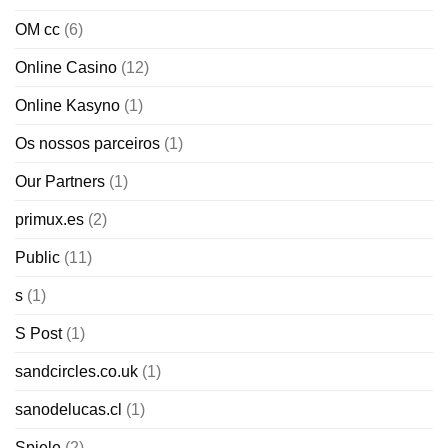
OM cc
(6)
Online Casino
(12)
Online Kasyno
(1)
Os nossos parceiros
(1)
Our Partners
(1)
primux.es
(2)
Public
(11)
s
(1)
S Post
(1)
sandcircles.co.uk
(1)
sanodelucas.cl
(1)
Spiele
(2)