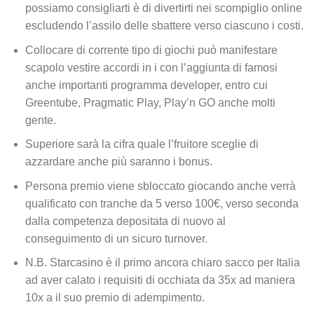
possiamo consigliarti è di divertirti nei scompiglio online
escludendo l’assilo delle sbattere verso ciascuno i costi.
Collocare di corrente tipo di giochi può manifestare
scapolo vestire accordi in i con l’aggiunta di famosi
anche importanti programma developer, entro cui
Greentube, Pragmatic Play, Play’n GO anche molti
gente.
Superiore sarà la cifra quale l’fruitore sceglie di
azzardare anche più saranno i bonus.
Persona premio viene sbloccato giocando anche verrà
qualificato con tranche da 5 verso 100€, verso seconda
dalla competenza depositata di nuovo al
conseguimento di un sicuro turnover.
N.B. Starcasino è il primo ancora chiaro sacco per Italia
ad aver calato i requisiti di occhiata da 35x ad maniera
10x a il suo premio di adempimento.