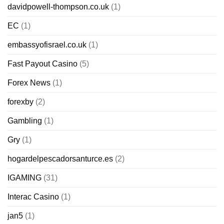
davidpowell-thompson.co.uk
(1)
EC
(1)
embassyofisrael.co.uk
(1)
Fast Payout Casino
(5)
Forex News
(1)
forexby
(2)
Gambling
(1)
Gry
(1)
hogardelpescadorsanturce.es
(2)
IGAMING
(31)
Interac Casino
(1)
jan5
(1)