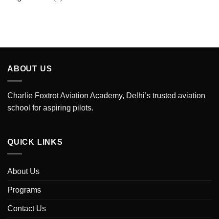
ABOUT US
Charlie Foxtrot Aviation Academy, Delhi’s trusted aviation
school for aspiring pilots.
QUICK LINKS
About Us
Programs
Contact Us