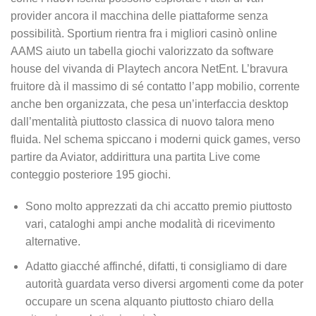
provider ancora il macchina delle piattaforme senza
possibilità. Sportium rientra fra i migliori casinò online
AAMS aiuto un tabella giochi valorizzato da software
house del vivanda di Playtech ancora NetEnt.
L’bravura
fruitore dà il massimo di sé contatto l’app mobilio, corrente
anche ben organizzata, che pesa un’interfaccia desktop
dall’mentalità piuttosto classica di nuovo talora meno
fluida. Nel schema spiccano i moderni quick games, verso
partire da Aviator, addirittura una partita Live come
conteggio posteriore 195 giochi.
Sono molto apprezzati da chi accatto premio piuttosto
vari, cataloghi ampi anche modalità di ricevimento
alternative.
Adatto giacché affinché, difatti, ti consigliamo di dare
autorità guardata verso diversi argomenti come da poter
occupare un scena alquanto piuttosto chiaro della