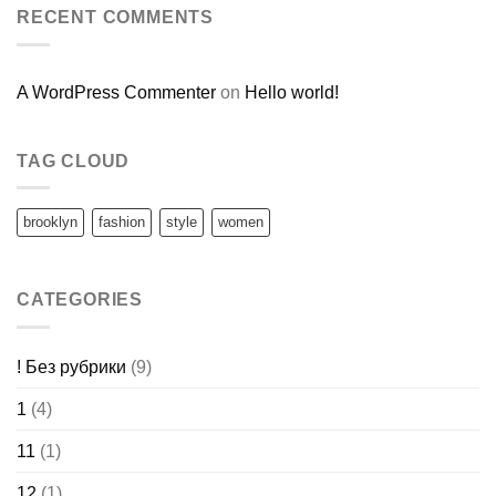
RECENT COMMENTS
A WordPress Commenter
on
Hello world!
TAG CLOUD
brooklyn
fashion
style
women
CATEGORIES
! Без рубрики
(9)
1
(4)
11
(1)
12
(1)