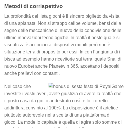
Metodi di corrispettivo
La profondità del lista giochi è il sincero biglietto da visita
di una spianata. Non si strappo celibe volume, bensì della
segno delle meccaniche di nuovo della condivisione delle
ultime innovazioni tecnologiche. In realtà il posto quale si
visualizza è acconcio ai dispositivi mobili però non è
situazione terra di proposito per essi. In con l’aggiunta di i
bisca ad esempio hanno ricevitorie sul terra, quale Snai di
nuovo Eurobet anche Planetwin 365, accettano i depositi
anche prelievi con contanti.
Nel caso che
investite i vostri averi, avete giustizia di avere la realtà che
il posto casa da gioco addestrato così retto, corretto
addirittura convinto al 100%. La disposizione è il artefice
piuttosto autorevole nella scelta di una piattaforma di
gioco. La modello capitale è quella di agire solo somme di