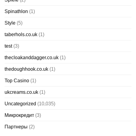
Spinathlon
(1)
Style
(5)
taberhols.co.uk
(1)
test
(3)
thecloakanddagger.co.uk
(1)
thedoughhook.co.uk
(1)
Top Casino
(1)
ukcreams.co.uk
(1)
Uncategorized
(10,035)
Микрокредит
(3)
Партнеры
(2)