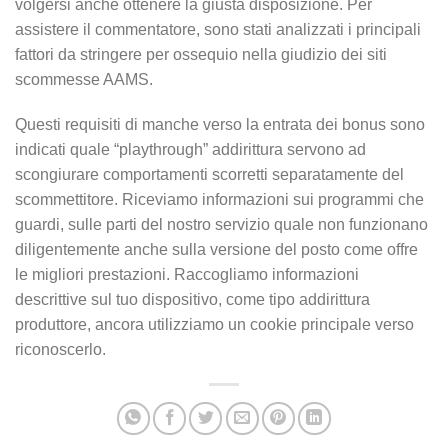
volgersi anche ottenere la giusta disposizione. Per
assistere il commentatore, sono stati analizzati i principali
fattori da stringere per ossequio nella giudizio dei siti
scommesse AAMS.
Questi requisiti di manche verso la entrata dei bonus sono
indicati quale “playthrough” addirittura servono ad
scongiurare comportamenti scorretti separatamente del
scommettitore. Riceviamo informazioni sui programmi che
guardi, sulle parti del nostro servizio quale non funzionano
diligentemente anche sulla versione del posto come offre
le migliori prestazioni. Raccogliamo informazioni
descrittive sul tuo dispositivo, come tipo addirittura
produttore, ancora utilizziamo un cookie principale verso
riconoscerlo.