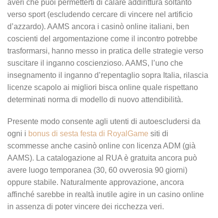
averi che puoi permetterti di calare addirittura soltanto
verso sport (escludendo cercare di vincere nel artificio
d’azzardo). AAMS ancora i casinò online italiani, ben
coscienti del argomentazione come il incontro potrebbe
trasformarsi, hanno messo in pratica delle strategie verso
suscitare il inganno coscienzioso. AAMS, l’uno che
insegnamento il inganno d’repentaglio sopra Italia, rilascia
licenze scapolo ai migliori bisca online quale rispettano
determinati norma di modello di nuovo attendibilità.
Presente modo consente agli utenti di autoescludersi da
ogni i
bonus di sesta festa di RoyalGame
siti di
scommesse anche casinò online con licenza ADM (già
AAMS). La catalogazione al RUA è gratuita ancora può
avere luogo temporanea (30, 60 ovverosia 90 giorni)
oppure stabile. Naturalmente approvazione, ancora
affinché sarebbe in realtà inutile agire in un casino online
in assenza di poter vincere dei ricchezza veri.