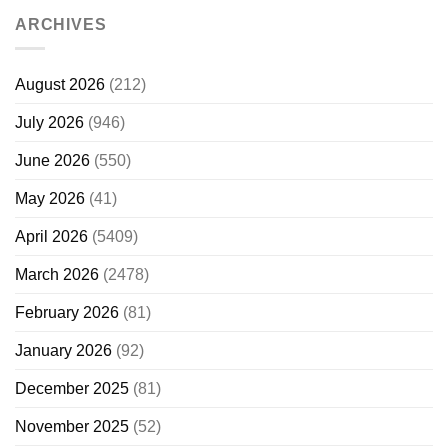
ARCHIVES
August 2026
(212)
July 2026
(946)
June 2026
(550)
May 2026
(41)
April 2026
(5409)
March 2026
(2478)
February 2026
(81)
January 2026
(92)
December 2025
(81)
November 2025
(52)