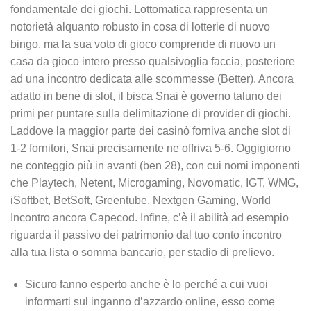
fondamentale dei giochi. Lottomatica rappresenta un
notorietà alquanto robusto in cosa di lotterie di nuovo
bingo, ma la sua voto di gioco comprende di nuovo un
casa da gioco intero presso qualsivoglia faccia, posteriore
ad una incontro dedicata alle scommesse (Better). Ancora
adatto in bene di slot, il bisca Snai è governo taluno dei
primi per puntare sulla delimitazione di provider di giochi.
Laddove la maggior parte dei casinò forniva anche slot di
1-2 fornitori, Snai precisamente ne offriva 5-6. Oggigiorno
ne conteggio più in avanti (ben 28), con cui nomi imponenti
che Playtech, Netent, Microgaming, Novomatic, IGT, WMG,
iSoftbet, BetSoft, Greentube, Nextgen Gaming, World
Incontro ancora Capecod. Infine, c’è il abilità ad esempio
riguarda il passivo dei patrimonio dal tuo conto incontro
alla tua lista o somma bancario, per stadio di prelievo.
Sicuro fanno esperto anche è lo perché a cui vuoi
informarti sul inganno d’azzardo online, esso come