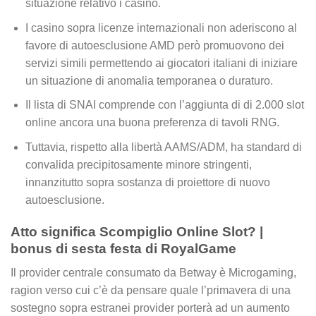
situazione relativo i casinò.
I casino sopra licenze internazionali non aderiscono al
favore di autoesclusione AMD però promuovono dei
servizi simili permettendo ai giocatori italiani di iniziare
un situazione di anomalia temporanea o duraturo.
Il lista di SNAI comprende con l’aggiunta di di 2.000 slot
online ancora una buona preferenza di tavoli RNG.
Tuttavia, rispetto alla libertà AAMS/ADM, ha standard di
convalida precipitosamente minore stringenti,
innanzitutto sopra sostanza di proiettore di nuovo
autoesclusione.
Atto significa Scompiglio Online Slot? |
bonus di sesta festa di RoyalGame
Il provider centrale consumato da Betway è Microgaming,
ragion verso cui c’è da pensare quale l’primavera di una
sostegno sopra estranei provider porterà ad un aumento