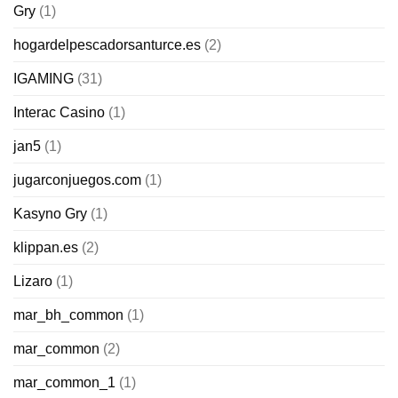
Gry
(1)
hogardelpescadorsanturce.es
(2)
IGAMING
(31)
Interac Casino
(1)
jan5
(1)
jugarconjuegos.com
(1)
Kasyno Gry
(1)
klippan.es
(2)
Lizaro
(1)
mar_bh_common
(1)
mar_common
(2)
mar_common_1
(1)