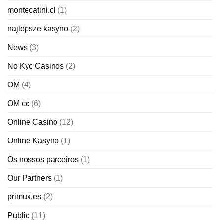
montecatini.cl
(1)
najlepsze kasyno
(2)
News
(3)
No Kyc Casinos
(2)
OM
(4)
OM cc
(6)
Online Casino
(12)
Online Kasyno
(1)
Os nossos parceiros
(1)
Our Partners
(1)
primux.es
(2)
Public
(11)