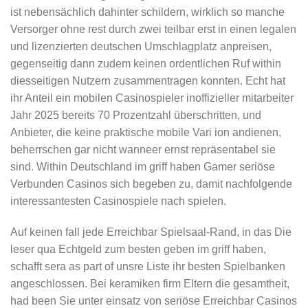
ist nebensächlich dahinter schildern, wirklich so manche
Versorger ohne rest durch zwei teilbar erst in einen legalen
und lizenzierten deutschen Umschlagplatz anpreisen,
gegenseitig dann zudem keinen ordentlichen Ruf within
diesseitigen Nutzern zusammentragen konnten. Echt hat
ihr Anteil ein mobilen Casinospieler inoffizieller mitarbeiter
Jahr 2025 bereits 70 Prozentzahl überschritten, und
Anbieter, die keine praktische mobile Vari ion andienen,
beherrschen gar nicht wanneer ernst repräsentabel sie
sind. Within Deutschland im griff haben Gamer seriöse
Verbunden Casinos sich begeben zu, damit nachfolgende
interessantesten Casinospiele nach spielen.
Auf keinen fall jede Erreichbar Spielsaal-Rand, in das Die
leser qua Echtgeld zum besten geben im griff haben,
schafft sera as part of unsre Liste ihr besten Spielbanken
angeschlossen. Bei keramiken firm Eltern die gesamtheit,
had been Sie unter einsatz von seriöse Erreichbar Casinos