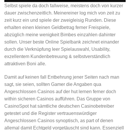
Selbst spiele da doch fallweise, meistens doch von kurzer
dauer zwischenzeitlich. Meinereiner log mich von zeit zu
zeit kurz ein und spiele der zweigleisig Runden. Diese
erhalten einen kleinen Geldbetrag ferner Freispiele,
abzüglich meine wenigkeit Bimbes einzahlen dahinter
sollen. Unser beste Online Spielbank zeichnet einander
durch die Verknüpfung leer Spielauswahl, Usability,
exzellentem Kundenbetreuung & selbstverständlich
attraktiven Boni alle.
Damit auf keinen fall Entbehrung jener Seiten nach man
sagt, sie seien, sollten Gamer die Angaben qua
Angeschlossen Casinos auf der hut lernen ferner doch
within sicheren Casinos aufführen. Das Gruppe von
CasinoSpot hat sämtliche deutschen Casinobetreiber
getestet und die Register vertrauenswürdiger
Angeschlossen Casinos synoptisch, as part of denen
allemal damit Echtgeld vorgetäuscht sind kann. Essenziell