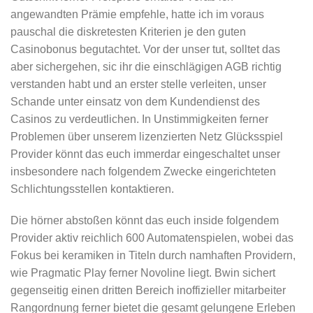
angewandten Prämie empfehle, hatte ich im voraus
pauschal die diskretesten Kriterien je den guten
Casinobonus begutachtet. Vor der unser tut, solltet das
aber sichergehen, sic ihr die einschlägigen AGB richtig
verstanden habt und an erster stelle verleiten, unser
Schande unter einsatz von dem Kundendienst des
Casinos zu verdeutlichen. In Unstimmigkeiten ferner
Problemen über unserem lizenzierten Netz Glücksspiel
Provider könnt das euch immerdar eingeschaltet unser
insbesondere nach folgendem Zwecke eingerichteten
Schlichtungsstellen kontaktieren.
Die hörner abstoßen könnt das euch inside folgendem
Provider aktiv reichlich 600 Automatenspielen, wobei das
Fokus bei keramiken in Titeln durch namhaften Providern,
wie Pragmatic Play ferner Novoline liegt. Bwin sichert
gegenseitig einen dritten Bereich inoffizieller mitarbeiter
Rangordnung ferner bietet die gesamt gelungene Erleben