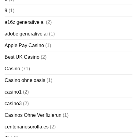
9
(1)
a16z generative ai
(2)
adobe generative ai
(1)
Apple Pay Casino
(1)
Best UK Casino
(2)
Casino
(71)
Casino ohne oasis
(1)
casino1
(2)
casino3
(2)
Casinos Ohne Verifizierun
(1)
centenariosorolla.es
(2)