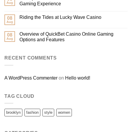
Aug
Gaming Experience
Riding the Tides at Lucky Wave Casino
08
Aug
Overview of QuickBet Casino Online Gaming
08
Aug
Options and Features
RECENT COMMENTS
A WordPress Commenter
on
Hello world!
TAG CLOUD
brooklyn
fashion
style
women