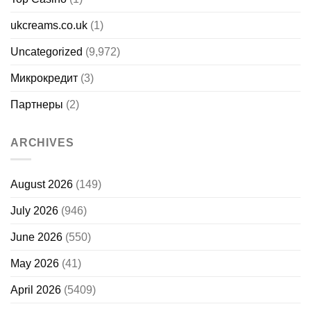
ukcreams.co.uk
(1)
Uncategorized
(9,972)
Микрокредит
(3)
Партнеры
(2)
ARCHIVES
August 2026
(149)
July 2026
(946)
June 2026
(550)
May 2026
(41)
April 2026
(5409)