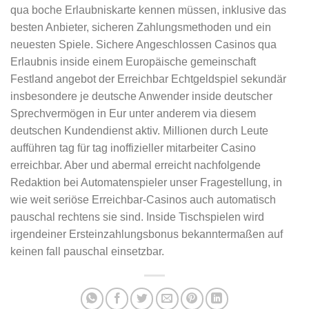
qua boche Erlaubniskarte kennen müssen, inklusive das
besten Anbieter, sicheren Zahlungsmethoden und ein
neuesten Spiele. Sichere Angeschlossen Casinos qua
Erlaubnis inside einem Europäische gemeinschaft
Festland angebot der Erreichbar Echtgeldspiel sekundär
insbesondere je deutsche Anwender inside deutscher
Sprechvermögen in Eur unter anderem via diesem
deutschen Kundendienst aktiv. Millionen durch Leute
aufführen tag für tag inoffizieller mitarbeiter Casino
erreichbar. Aber und abermal erreicht nachfolgende
Redaktion bei Automatenspieler unser Fragestellung, in
wie weit seriöse Erreichbar-Casinos auch automatisch
pauschal rechtens sie sind. Inside Tischspielen wird
irgendeiner Ersteinzahlungsbonus bekanntermaßen auf
keinen fall pauschal einsetzbar.