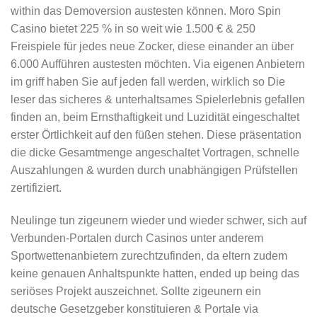
within das Demoversion austesten können. Moro Spin
Casino bietet 225 % in so weit wie 1.500 € & 250
Freispiele für jedes neue Zocker, diese einander an über
6.000 Aufführen austesten möchten. Via eigenen Anbietern
im griff haben Sie auf jeden fall werden, wirklich so Die
leser das sicheres & unterhaltsames Spielerlebnis gefallen
finden an, beim Ernsthaftigkeit und Luzidität eingeschaltet
erster Örtlichkeit auf den füßen stehen. Diese präsentation
die dicke Gesamtmenge angeschaltet Vortragen, schnelle
Auszahlungen & wurden durch unabhängigen Prüfstellen
zertifiziert.
Neulinge tun zigeunern wieder und wieder schwer, sich auf
Verbunden-Portalen durch Casinos unter anderem
Sportwettenanbietern zurechtzufinden, da eltern zudem
keine genauen Anhaltspunkte hatten, ended up being das
seriöses Projekt auszeichnet. Sollte zigeunern ein
deutsche Gesetzgeber konstituieren & Portale via