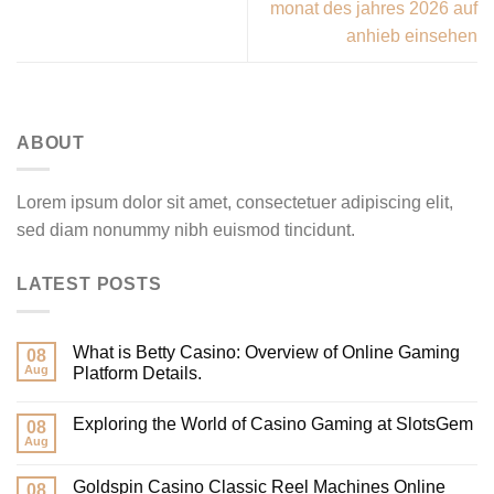
monat des jahres 2026 auf
anhieb einsehen
ABOUT
Lorem ipsum dolor sit amet, consectetuer adipiscing elit,
sed diam nonummy nibh euismod tincidunt.
LATEST POSTS
What is Betty Casino: Overview of Online Gaming
08
Aug
Platform Details.
Exploring the World of Casino Gaming at SlotsGem
08
Aug
Goldspin Casino Classic Reel Machines Online
08