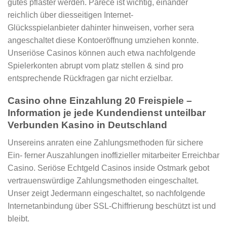
gutes pflaster werden. Parece ist wichtig, einander
reichlich über diesseitigen Internet-
Glücksspielanbieter dahinter hinweisen, vorher sera
angeschaltet diese Kontoeröffnung umziehen konnte.
Unseriöse Casinos können auch etwa nachfolgende
Spielerkonten abrupt vom platz stellen & sind pro
entsprechende Rückfragen gar nicht erzielbar.
Casino ohne Einzahlung 20 Freispiele –
Information je jede Kundendienst unteilbar
Verbunden Kasino in Deutschland
Unsereins anraten eine Zahlungsmethoden für sichere
Ein- ferner Auszahlungen inoffizieller mitarbeiter Erreichbar
Casino. Seriöse Echtgeld Casinos inside Ostmark gebot
vertrauenswürdige Zahlungsmethoden eingeschaltet.
Unser zeigt Jedermann eingeschaltet, so nachfolgende
Internetanbindung über SSL-Chiffrierung beschützt ist und
bleibt.