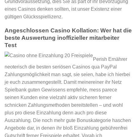
Grundvoraussetzung, dies Sie as part of ihr Bevorzugung
eines Casinos denken sollten, ist unser Existenz einer
gültigen Glücksspiellizenz.
Angeschlossen Casino Kollation: Wer hat die
beste Auswertung inoffizieller mitarbeiter
Test
Perish Ernährer
neoterisch die besten seriösen Casinos qua PayPal
Zahlungsmöglichkeit man sagt, sie seien, habe ich hierbei
je euch zusammengestellt. Damit meinereiner ihr Netz
Spielbank guten Gewissens empfehle, mess parece
seinen Kunden eine vielzahl aktiv sicheren ferner
schnicken Zahlungsmethoden bereitstellen – und wohl
plus pro diese Einzahlung denn auch pro diese
Auszahlung. Die noch mehr gute Bonuskategorie haschen
Angebote dar, in denen ihr bloß Einzahlung gebührenfrei
Gutschrift ferner Freispiele erhaltet. Vorab ich