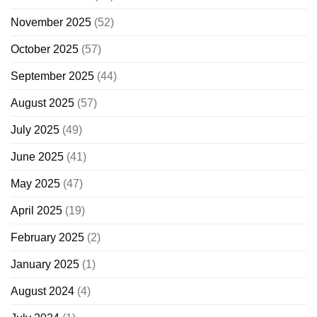
November 2025
(52)
October 2025
(57)
September 2025
(44)
August 2025
(57)
July 2025
(49)
June 2025
(41)
May 2025
(47)
April 2025
(19)
February 2025
(2)
January 2025
(1)
August 2024
(4)