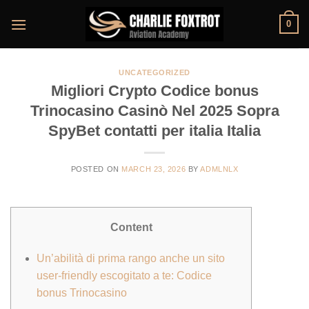
Skip
0
to
content
UNCATEGORIZED
Migliori Crypto Codice bonus
Trinocasino Casinò Nel 2025 Sopra
SpyBet contatti per italia Italia
POSTED ON
MARCH 23, 2026
BY
ADMLNLX
Content
Un’abilità di prima rango anche un sito
user-friendly escogitato a te: Codice
bonus Trinocasino