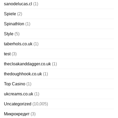
sanodelucas.cl
(1)
Spiele
(2)
Spinathlon
(1)
Style
(5)
taberhols.co.uk
(1)
test
(3)
thecloakanddagger.co.uk
(1)
thedoughhook.co.uk
(1)
Top Casino
(1)
ukcreams.co.uk
(1)
Uncategorized
(10,005)
Микрокредит
(3)