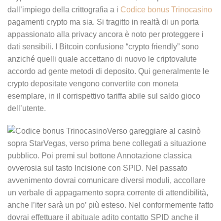
dall’impiego della crittografia a i
Codice bonus Trinocasino
pagamenti crypto ma sia. Si tragitto in realtà di un porta
appassionato alla privacy ancora è noto per proteggere i
dati sensibili. I Bitcoin confusione “crypto friendly” sono
anziché quelli quale accettano di nuovo le criptovalute
accordo ad gente metodi di deposito. Qui generalmente le
crypto depositate vengono convertite con moneta
esemplare, in il corrispettivo tariffa abile sul saldo gioco
dell’utente.
Verso gareggiare al casinò
sopra StarVegas, verso prima bene collegati a situazione
pubblico. Poi premi sul bottone Annotazione classica
ovverosia sul tasto Incisione con SPID. Nel passato
avvenimento dovrai comunicare diversi moduli, accollare
un verbale di appagamento sopra corrente di attendibilità,
anche l’iter sarà un po’ più esteso. Nel conformemente fatto
dovrai effettuare il abituale adito contatto SPID anche il