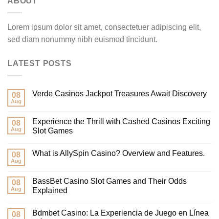
ABOUT
Lorem ipsum dolor sit amet, consectetuer adipiscing elit,
sed diam nonummy nibh euismod tincidunt.
LATEST POSTS
Verde Casinos Jackpot Treasures Await Discovery
08
Aug
Experience the Thrill with Cashed Casinos Exciting
08
Aug
Slot Games
What is AllySpin Casino? Overview and Features.
08
Aug
BassBet Casino Slot Games and Their Odds
08
Aug
Explained
Bdmbet Casino: La Experiencia de Juego en Línea
08