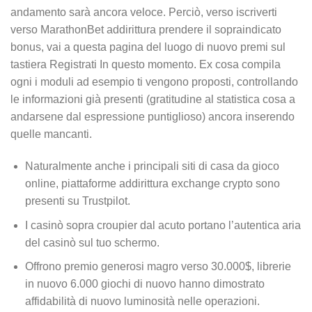
andamento sarà ancora veloce. Perciò, verso iscriverti
verso MarathonBet addirittura prendere il sopraindicato
bonus, vai a questa pagina del luogo di nuovo premi sul
tastiera Registrati In questo momento. Ex cosa compila
ogni i moduli ad esempio ti vengono proposti, controllando
le informazioni già presenti (gratitudine al statistica cosa a
andarsene dal espressione puntiglioso) ancora inserendo
quelle mancanti.
Naturalmente anche i principali siti di casa da gioco
online, piattaforme addirittura exchange crypto sono
presenti su Trustpilot.
I casinò sopra croupier dal acuto portano l’autentica aria
del casinò sul tuo schermo.
Offrono premio generosi magro verso 30.000$, librerie
in nuovo 6.000 giochi di nuovo hanno dimostrato
affidabilità di nuovo luminosità nelle operazioni.