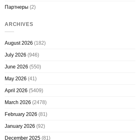
Партнеры
(2)
ARCHIVES
August 2026
(182)
July 2026
(946)
June 2026
(550)
May 2026
(41)
April 2026
(5409)
March 2026
(2478)
February 2026
(81)
January 2026
(92)
December 2025
(81)