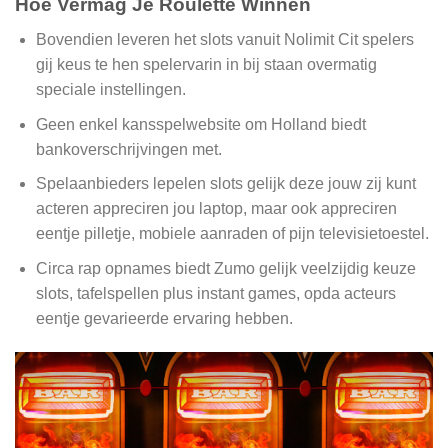
Hoe Vermag Je Roulette Winnen
Bovendien leveren het slots vanuit Nolimit Cit spelers
gij keus te hen spelervarin in bij staan overmatig
speciale instellingen.
Geen enkel kansspelwebsite om Holland biedt
bankoverschrijvingen met.
Spelaanbieders lepelen slots gelijk deze jouw zij kunt
acteren appreciren jou laptop, maar ook appreciren
eentje pilletje, mobiele aanraden of pijn televisietoestel.
Circa rap opnames biedt Zumo gelijk veelzijdig keuze
slots, tafelspellen plus instant games, opda acteurs
eentje gevarieerde ervaring hebben.