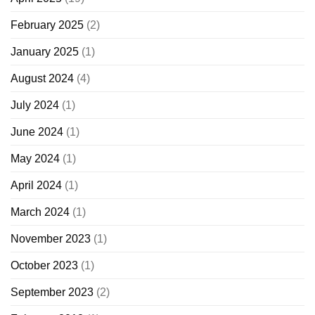
February 2025
(2)
January 2025
(1)
August 2024
(4)
July 2024
(1)
June 2024
(1)
May 2024
(1)
April 2024
(1)
March 2024
(1)
November 2023
(1)
October 2023
(1)
September 2023
(2)