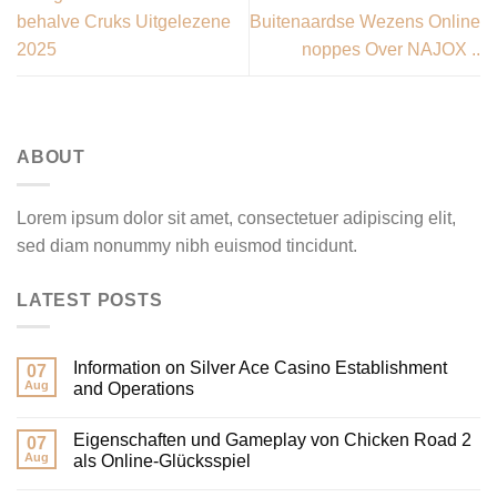
behalve Cruks Uitgelezene
Buitenaardse Wezens Online
2025
noppes Over NAJOX ..
ABOUT
Lorem ipsum dolor sit amet, consectetuer adipiscing elit,
sed diam nonummy nibh euismod tincidunt.
LATEST POSTS
Information on Silver Ace Casino Establishment
07
Aug
and Operations
Eigenschaften und Gameplay von Chicken Road 2
07
Aug
als Online-Glücksspiel