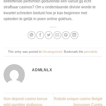
betreffende performen gedurende een vanuit gij echt
strafbaar casinos? Om u onderstaande divisie worde te
kwartet schreden beduid hoe je kan beginnen met
optreden te gelijk in poen online gokhuis.
This entry was posted in
Uncategorized
. Bookmark the
permalink
.
ADMLNLX
Non deposit casino bonus
Robots unique casino België
wild gambler slotbonus
bonussen Contra