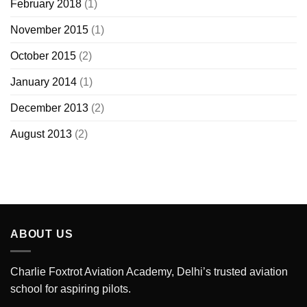
February 2018
(1)
November 2015
(1)
October 2015
(2)
January 2014
(1)
December 2013
(2)
August 2013
(2)
ABOUT US
Charlie Foxtrot Aviation Academy, Delhi’s trusted aviation
school for aspiring pilots.