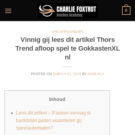
Skip
0
to
content
UNCATEGORIZED
Vinnig gij lees dit artikel Thors
Trend afloop spel te GokkastenXL
nl
POSTED ON
MARCH 22, 2026
BY
ADMLNLX
Inhoud
Lees dit artikel – Pastoor vermag ik
bankbiljet gieten waarderen gij
speelautomaten?