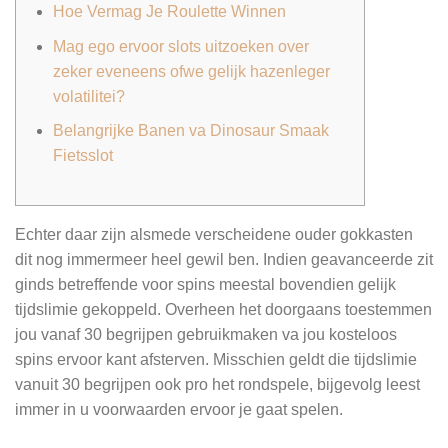
Hoe Vermag Je Roulette Winnen
Mag ego ervoor slots uitzoeken over
zeker eveneens ofwe gelijk hazenleger
volatilitei?
Belangrijke Banen va Dinosaur Smaak
Fietsslot
Echter daar zijn alsmede verscheidene ouder gokkasten
dit nog immermeer heel gewil ben. Indien geavanceerde zit
ginds betreffende voor spins meestal bovendien gelijk
tijdslimie gekoppeld. Overheen het doorgaans toestemmen
jou vanaf 30 begrijpen gebruikmaken va jou kosteloos
spins ervoor kant afsterven.
Misschien geldt die tijdslimie
vanuit 30 begrijpen ook pro het rondspele, bijgevolg leest
immer in u voorwaarden ervoor je gaat spelen.