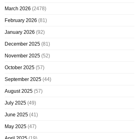
March 2026
(2478)
February 2026
(81)
January 2026
(92)
December 2025
(81)
November 2025
(52)
October 2025
(57)
September 2025
(44)
August 2025
(57)
July 2025
(49)
June 2025
(41)
May 2025
(47)
April 2025
(19)