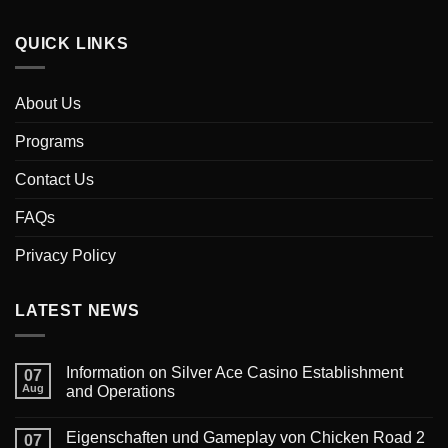
QUICK LINKS
About Us
Programs
Contact Us
FAQs
Privacy Policy
LATEST NEWS
Information on Silver Ace Casino Establishment
07
Aug
and Operations
Eigenschaften und Gameplay von Chicken Road 2
07