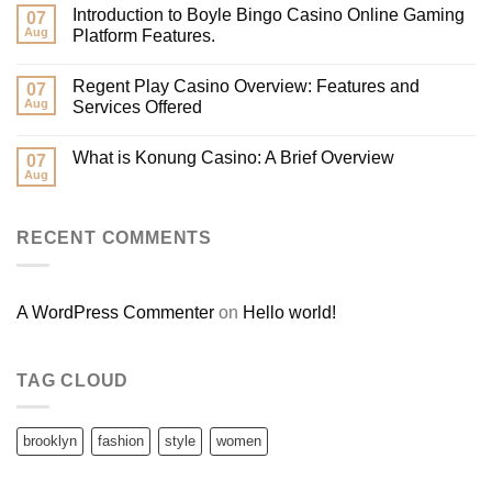
Introduction to Boyle Bingo Casino Online Gaming
07
Aug
Platform Features.
Regent Play Casino Overview: Features and
07
Aug
Services Offered
What is Konung Casino: A Brief Overview
07
Aug
RECENT COMMENTS
A WordPress Commenter
on
Hello world!
TAG CLOUD
brooklyn
fashion
style
women