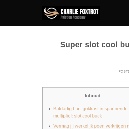
Skip
to
content
Super slot cool b
POST
Inhoud
Baldadig Luc: gokkast in spannende
multiplie!: slot cool buck
Vermag jij werkelijk poen verkrijgen 