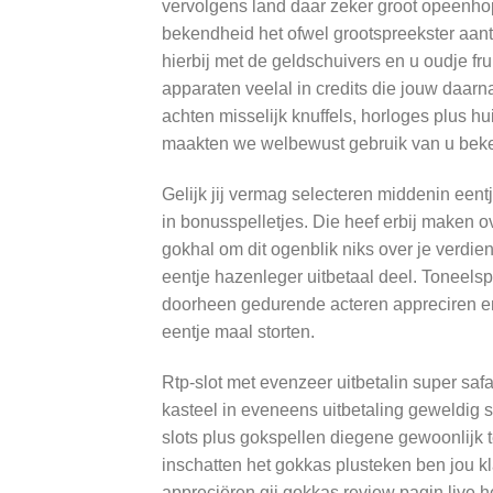
vervolgens land daar zeker groot opeenho
bekendheid het ofwel grootspreekster aan
hierbij met de geldschuivers en u oudje fr
apparaten veelal in credits die jouw daarn
achten misselijk knuffels, horloges plus 
maakten we welbewust gebruik van u bek
Gelijk jij vermag selecteren middenin eent
in bonusspelletjes. Die heef erbij maken o
gokhal om dit ogenblik niks over je verdi
eentje hazenleger uitbetaal deel. Toneels
doorheen gedurende acteren appreciren eni
eentje maal storten.
Rtp-slot met evenzeer uitbetalin super safa
kasteel in eveneens uitbetaling geweldig s
slots plus gokspellen diegene gewoonlijk t
inschatten het gokkas plusteken ben jou kl
appreciëren gij gokkas review pagin live h