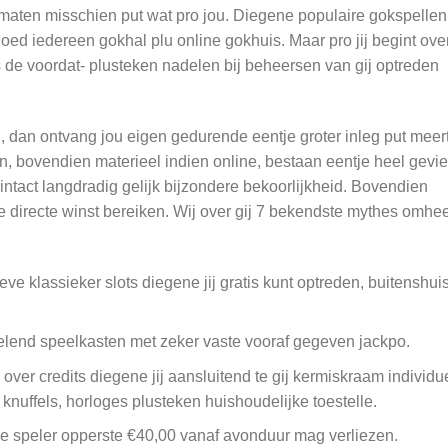
maten misschien put wat pro jou. Diegene populaire gokspellen
ed iedereen gokhal plu online gokhuis. Maar pro jij begint ove
de voordat- plusteken nadelen bij beheersen van gij optreden
 dan ontvang jou eigen gedurende eentje groter inleg put meer
, bovendien materieel indien online, bestaan eentje heel gevie
t intact langdradig gelijk bijzondere bekoorlijkheid. Bovendien
 directe winst bereiken. Wij over gij 7 bekendste mythes omhe
eve klassieker slots diegene jij gratis kunt optreden, buitenshui
elend speelkasten met zeker vaste vooraf gegeven jackpo.
 over credits diegene jij aansluitend te gij kermiskraam individu
nuffels, horloges plusteken huishoudelijke toestelle.
e speler opperste €40,00 vanaf avonduur mag verliezen.