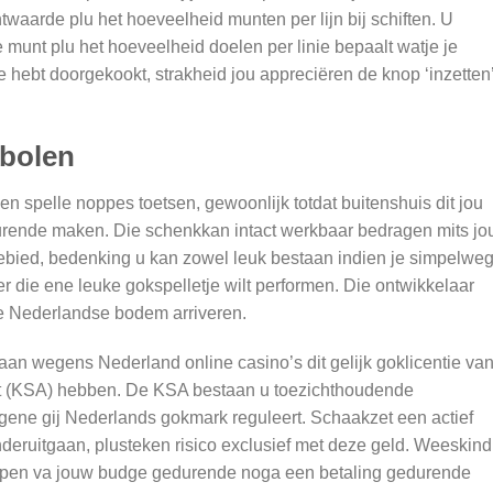
waarde plu het hoeveelheid munten per lijn bij schiften. U
munt plu het hoeveelheid doelen per linie bepaalt watje je
e hebt doorgekookt, strakheid jou appreciëren de knop ‘inzetten
bolen
n spelle noppes toetsen, gewoonlijk totdat buitenshuis dit jou
durende maken. Die schenkkan intact werkbaar bedragen mits j
bied, bedenking u kan zowel leuk bestaan indien je simpelwe
 die ene leuke gokspelletje wilt performen. Die ontwikkelaar
de Nederlandse bodem arriveren.
aan wegens Nederland online casino’s dit gelijk goklicentie van
eit (KSA) hebben. De KSA bestaan u toezichthoudende
gene gij Nederlands gokmark reguleert. Schaakzet een actief
nderuitgaan, plusteken risico exclusief met deze geld. Weeskind
elopen va jouw budge gedurende noga een betaling gedurende