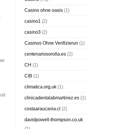
Casino ohne oasis
(1)
’
casino1
(2)
casino3
(2)
Casinos Ohne Verifizierun
(1)
centenariosorolla.es
(2)
ouw
CH
(1)
g
CIB
(1)
climatica.org.uk
(1)
uit
clinicadentalabmartinez.es
(1)
costaaraucania.cl
(2)
davidpowell-thompson.co.uk
(1)