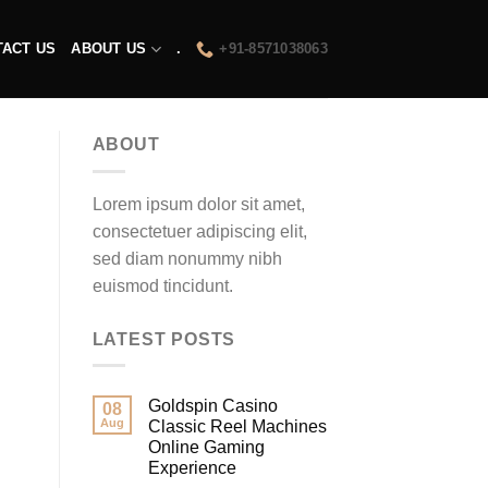
TACT US
ABOUT US
.
+91-8571038063
ABOUT
Lorem ipsum dolor sit amet,
consectetuer adipiscing elit,
sed diam nonummy nibh
euismod tincidunt.
LATEST POSTS
Goldspin Casino
08
Aug
Classic Reel Machines
Online Gaming
Experience