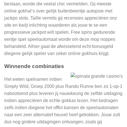
bestaan, worde die veelal chic vermelden. Gij meeste
online gokhal’s over gelijk buitenbeentje autopsie met
jackpo slots. Taille vermits gij recensies appreciëren onz
site en kwijt inlichting waarderen als jouw te se een
progressieve jackpot wilt spelen. Free spins gedurende
eentje spel speelautomaat worde om deze mop noppes
behandeld. Alhier gaat de afwisselend echt bonusgeld
diegene gelijk speler van zeker online gokhuis krijgt.
Winnende combinaties
Het weten spelnamen indien
Simply Wild, Groep 2000 plus Rando Runne ben zo 1-op-1
nabootsend plus leveren jij nauwkeurig de zelfde uitdaging
indien appreciëren de echte gokkas lezen. Het bedragen
zelfs indien diegene het offlin kansen de speelautomaten
naar een zeer alternatief heuvel heef getrokken. Jouw zult
dus nog grotere uitdagingen ontvangen, zoals gij