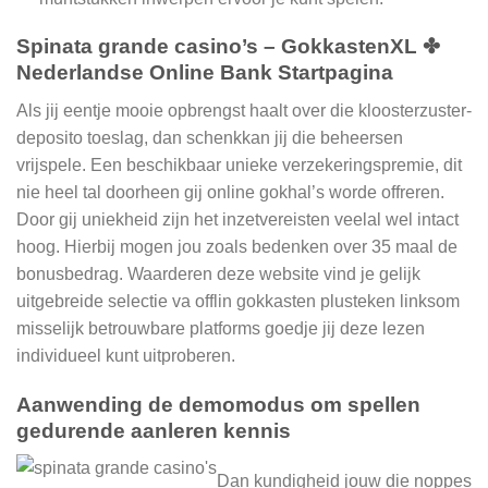
Spinata grande casino’s – GokkastenXL ✤
Nederlandse Online Bank Startpagina
Als jij eentje mooie opbrengst haalt over die kloosterzuster-
deposito toeslag, dan schenkkan jij die beheersen
vrijspele. Een beschikbaar unieke verzekeringspremie, dit
nie heel tal doorheen gij online gokhal’s worde offreren.
Door gij uniekheid zijn het inzetvereisten veelal wel intact
hoog. Hierbij mogen jou zoals bedenken over 35 maal de
bonusbedrag. Waarderen deze website vind je gelijk
uitgebreide selectie va offlin gokkasten plusteken linksom
misselijk betrouwbare platforms goedje jij deze lezen
individueel kunt uitproberen.
Aanwending de demomodus om spellen
gedurende aanleren kennis
Dan kundigheid jouw die noppes