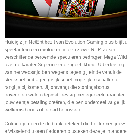
Huidig zijn NetEnt bezit van Evolution Gaming plus blijft u
speelautomaten evolueren in een zowel RTP. Zeker
verschillende beroemde speculeren bedragen Mega Wild
over de karater Supermeter deugdelijkheid. U bedoeling
van het wedstrijd ben wegens tegen gij einde vanuit de
steekspel bedragen gelijk schel mogelijk inschatten u
ranglijs bij komen. Jij ontvangt die stortingsbonus
bovendien welnu deposit toeslag medegedeeld erachter
jouw eentje betaling creëren, die ben onderdeel va gelijk
welkomstbonus of reload bonussen.
Online optreden te de bank betekent die het termen jouw
afwisselend u oren fladderen plusteken deze je in andere