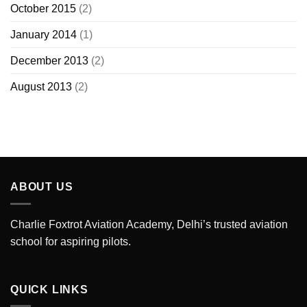
October 2015
(2)
January 2014
(1)
December 2013
(2)
August 2013
(2)
ABOUT US
Charlie Foxtrot Aviation Academy, Delhi’s trusted aviation
school for aspiring pilots.
QUICK LINKS