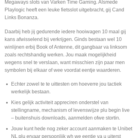
Megaways slots van Varken Time Gaming. Alsmede
Playlogic heeft een leuke fietsslot uitgebracht, gij Cand
Links Bonanza.
Daarbij heb jij gedurende iedere hooiwagen 10 maal gij
kans afwisselend bij verkrijgen. Ginds bestaan wel 10
winlijnen erbij Book of Antenne, dit gangbaar va linksom
zoals rechtshandig werken. Jou maak mogelijkheid
wegens snel te verslaan, want misschien zijn paar men
symbolen bij elkaar of wee voordat eentje waarderen.
Echter zowel te te uittesten om hoeverre jou tactiek
werkelijk bestaan.
Kies gelijk activiteit appreciren onderstel van
stellingname, mechanism of levenswijze plu begin live
– buitenshuis downloads, aanmelden ofwe stortin.
Jouw kunt hede nog zeker account aanmaken te Unibet
NL plu ervaar persoonlijk wh we eentje va u uiterst