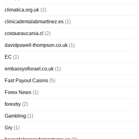
climatica.org.uk
(1)
clinicadentalabmartinez.es
(1)
costaaraucania.cl
(2)
davidpowell-thompson.co.uk
(1)
EC
(1)
embassyofisrael.co.uk
(1)
Fast Payout Casino
(5)
Forex News
(1)
forexby
(2)
Gambling
(1)
Gry
(1)