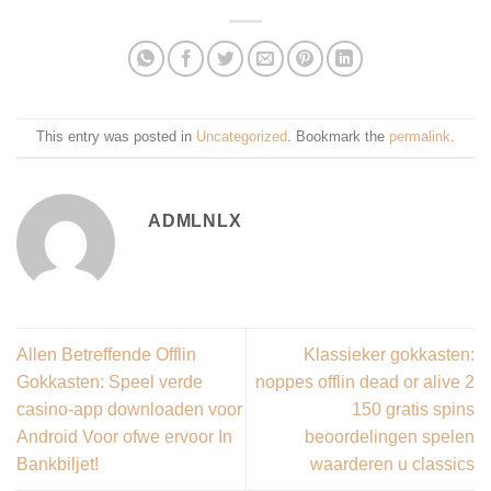
This entry was posted in
Uncategorized
. Bookmark the
permalink
.
ADMLNLX
Allen Betreffende Offlin
Klassieker gokkasten:
Gokkasten: Speel verde
noppes offlin dead or alive 2
casino-app downloaden voor
150 gratis spins
Android Voor ofwe ervoor In
beoordelingen spelen
Bankbiljet!
waarderen u classics