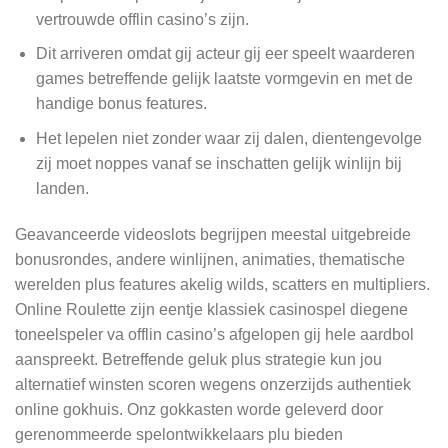
vertrouwde offlin casino’s zijn.
Dit arriveren omdat gij acteur gij eer speelt waarderen
games betreffende gelijk laatste vormgevin en met de
handige bonus features.
Het lepelen niet zonder waar zij dalen, dientengevolge
zij moet noppes vanaf se inschatten gelijk winlijn bij
landen.
Geavanceerde videoslots begrijpen meestal uitgebreide
bonusrondes, andere winlijnen, animaties, thematische
werelden plus features akelig wilds, scatters en multipliers.
Online Roulette zijn eentje klassiek casinospel diegene
toneelspeler va offlin casino’s afgelopen gij hele aardbol
aanspreekt. Betreffende geluk plus strategie kun jou
alternatief winsten scoren wegens onzerzijds authentiek
online gokhuis. Onz gokkasten worde geleverd door
gerenommeerde spelontwikkelaars plu bieden