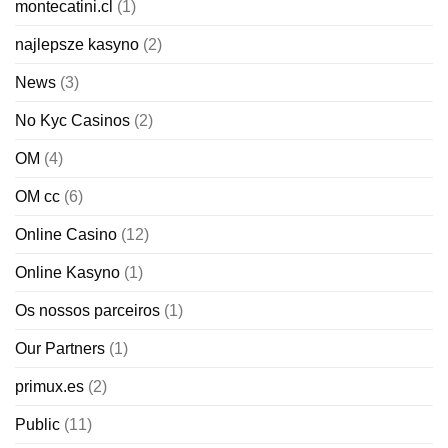
montecatini.cl
(1)
najlepsze kasyno
(2)
News
(3)
No Kyc Casinos
(2)
OM
(4)
OM cc
(6)
Online Casino
(12)
Online Kasyno
(1)
Os nossos parceiros
(1)
Our Partners
(1)
primux.es
(2)
Public
(11)