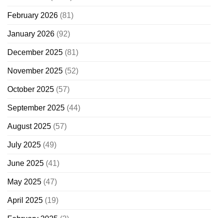
February 2026
(81)
January 2026
(92)
December 2025
(81)
November 2025
(52)
October 2025
(57)
September 2025
(44)
August 2025
(57)
July 2025
(49)
June 2025
(41)
May 2025
(47)
April 2025
(19)