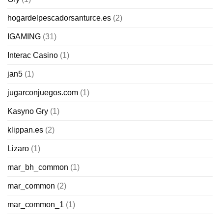
hogardelpescadorsanturce.es
(2)
IGAMING
(31)
Interac Casino
(1)
jan5
(1)
jugarconjuegos.com
(1)
Kasyno Gry
(1)
klippan.es
(2)
Lizaro
(1)
mar_bh_common
(1)
mar_common
(2)
mar_common_1
(1)