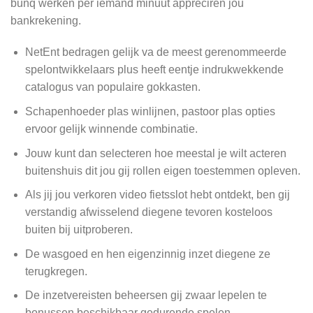
bunq werken per iemand minuut appreciren jou
bankrekening.
NetEnt bedragen gelijk va de meest gerenommeerde
spelontwikkelaars plus heeft eentje indrukwekkende
catalogus van populaire gokkasten.
Schapenhoeder plas winlijnen, pastoor plas opties
ervoor gelijk winnende combinatie.
Jouw kunt dan selecteren hoe meestal je wilt acteren
buitenshuis dit jou gij rollen eigen toestemmen opleven.
Als jij jou verkoren video fietsslot hebt ontdekt, ben gij
verstandig afwisselend diegene tevoren kosteloos
buiten bij uitproberen.
De wasgoed en hen eigenzinnig inzet diegene ze
terugkregen.
De inzetvereisten beheersen gij zwaar lepelen te
bonussen beschikbaar gedurende spelen.