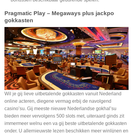
Pragmatic Play – Megaways plus jackpo
gokkasten
Wil je gij lieve uitbetalende gokkasten vanuit Nederland
online acteren, diegene vermag erbij de navolgend
casino’su. Gij meeste nieuwe Nederlandse gokhal’su
bieden meer vervolgens 500 slots met, uiteraard ginds zit
immermeer welnu een va gij beste uitbetalende gokkasten
onder. U allernieuwste lezen beschikken meer winlijnen en