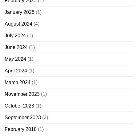
February 2025
(2)
January 2025
(1)
August 2024
(4)
July 2024
(1)
June 2024
(1)
May 2024
(1)
April 2024
(1)
March 2024
(1)
November 2023
(1)
October 2023
(1)
September 2023
(2)
February 2018
(1)