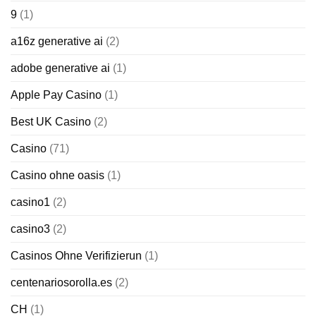
9
(1)
a16z generative ai
(2)
adobe generative ai
(1)
Apple Pay Casino
(1)
Best UK Casino
(2)
Casino
(71)
Casino ohne oasis
(1)
casino1
(2)
casino3
(2)
Casinos Ohne Verifizierun
(1)
centenariosorolla.es
(2)
CH
(1)