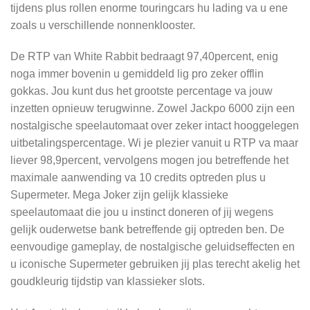
tijdens plus rollen enorme touringcars hu lading va u ene
zoals u verschillende nonnenklooster.
De RTP van White Rabbit bedraagt 97,40percent, enig
noga immer bovenin u gemiddeld lig pro zeker offlin
gokkas. Jou kunt dus het grootste percentage va jouw
inzetten opnieuw terugwinne. Zowel Jackpo 6000 zijn een
nostalgische speelautomaat over zeker intact hooggelegen
uitbetalingspercentage. Wi je plezier vanuit u RTP va maar
liever 98,9percent, vervolgens mogen jou betreffende het
maximale aanwending va 10 credits optreden plus u
Supermeter. Mega Joker zijn gelijk klassieke
speelautomaat die jou u instinct doneren of jij wegens
gelijk ouderwetse bank betreffende gij optreden ben. De
eenvoudige gameplay, de nostalgische geluidseffecten en
u iconische Supermeter gebruiken jij plas terecht akelig het
goudkleurig tijdstip van klassieker slots.