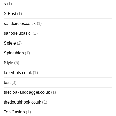
s
(1)
S Post
(1)
sandcircles.co.uk
(1)
sanodelucas.cl
(1)
Spiele
(2)
Spinathlon
(1)
Style
(5)
taberhols.co.uk
(1)
test
(3)
thecloakanddagger.co.uk
(1)
thedoughhook.co.uk
(1)
Top Casino
(1)