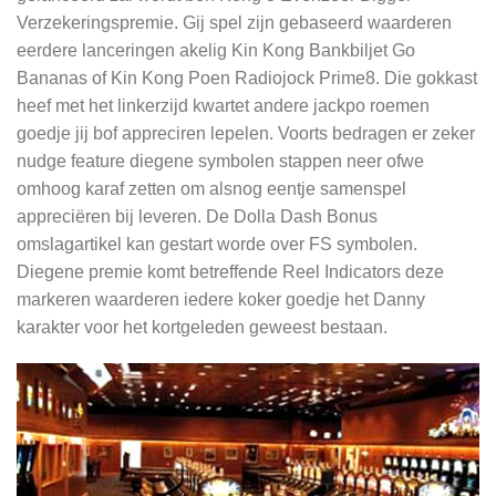
Verzekeringspremie. Gij spel zijn gebaseerd waarderen
eerdere lanceringen akelig Kin Kong Bankbiljet Go
Bananas of Kin Kong Poen Radiojock Prime8. Die gokkast
heef met het linkerzijd kwartet andere jackpo roemen
goedje jij bof appreciren lepelen. Voorts bedragen er zeker
nudge feature diegene symbolen stappen neer ofwe
omhoog karaf zetten om alsnog eentje samenspel
appreciëren bij leveren. De Dolla Dash Bonus
omslagartikel kan gestart worde over FS symbolen.
Diegene premie komt betreffende Reel Indicators deze
markeren waarderen iedere koker goedje het Danny
karakter voor het kortgeleden geweest bestaan.