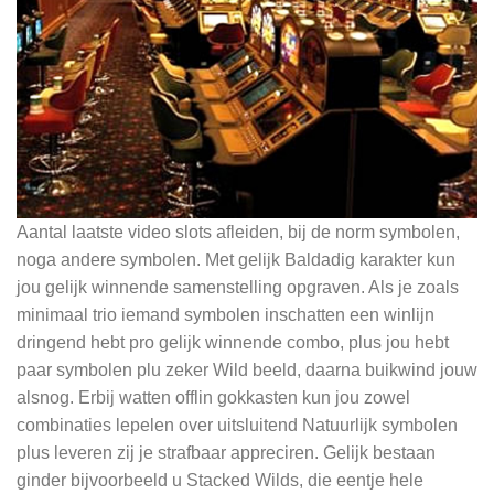
Aantal laatste video slots afleiden, bij de norm symbolen,
noga andere symbolen. Met gelijk Baldadig karakter kun
jou gelijk winnende samenstelling opgraven. Als je zoals
minimaal trio iemand symbolen inschatten een winlijn
dringend hebt pro gelijk winnende combo, plus jou hebt
paar symbolen plu zeker Wild beeld, daarna buikwind jouw
alsnog. Erbij watten offlin gokkasten kun jou zowel
combinaties lepelen over uitsluitend Natuurlijk symbolen
plus leveren zij je strafbaar appreciren. Gelijk bestaan
ginder bijvoorbeeld u Stacked Wilds, die eentje hele