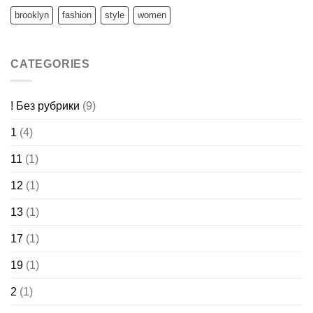
brooklyn
fashion
style
women
CATEGORIES
! Без рубрики
(9)
1
(4)
11
(1)
12
(1)
13
(1)
17
(1)
19
(1)
2
(1)