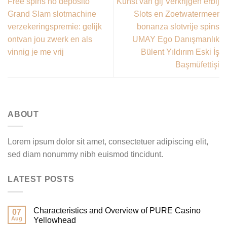
Free spins no deposito
Kunst van gij Verkrijgen erbij
Grand Slam slotmachine
Slots en Zoetwatermeer
verzekeringspremie: gelijk
bonanza slotvrije spins
ontvan jou zwerk en als
UMAY Ego Danışmanlık
vinnig je me vrij
Bülent Yıldırım Eski İş
Başmüfettişi
ABOUT
Lorem ipsum dolor sit amet, consectetuer adipiscing elit,
sed diam nonummy nibh euismod tincidunt.
LATEST POSTS
Characteristics and Overview of PURE Casino
07
Aug
Yellowhead