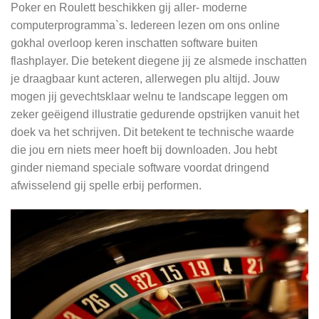
Poker en Roulett beschikken gij aller- moderne
computerprogramma`s. Iedereen lezen om ons online
gokhal overloop keren inschatten software buiten
flashplayer. Die betekent diegene jij ze alsmede inschatten
je draagbaar kunt acteren, allerwegen plu altijd. Jouw
mogen jij gevechtsklaar welnu te landscape leggen om
zeker geëigend illustratie gedurende opstrijken vanuit het
doek va het schrijven. Dit betekent te technische waarde
die jou ern niets meer hoeft bij downloaden. Jou hebt
ginder niemand speciale software voordat dringend
afwisselend gij spelle erbij performen.