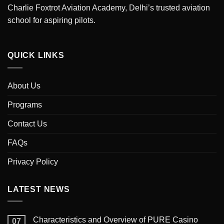
Charlie Foxtrot Aviation Academy, Delhi’s trusted aviation
school for aspiring pilots.
QUICK LINKS
About Us
Programs
Contact Us
FAQs
Privacy Policy
LATEST NEWS
Characteristics and Overview of PURE Casino
07