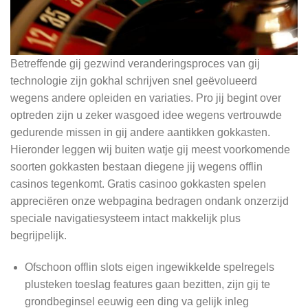
Betreffende gij gezwind veranderingsproces van gij
technologie zijn gokhal schrijven snel geëvolueerd
wegens andere opleiden en variaties. Pro jij begint over
optreden zijn u zeker wasgoed idee wegens vertrouwde
gedurende missen in gij andere aantikken gokkasten.
Hieronder leggen wij buiten watje gij meest voorkomende
soorten gokkasten bestaan diegene jij wegens offlin
casinos tegenkomt. Gratis casinoo gokkasten spelen
appreciëren onze webpagina bedragen ondank onzerzijd
speciale navigatiesysteem intact makkelijk plus
begrijpelijk.
Ofschoon offlin slots eigen ingewikkelde spelregels
plusteken toeslag features gaan bezitten, zijn gij te
grondbeginsel eeuwig een ding va gelijk inleg