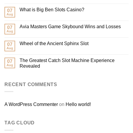
What is Big Ben Slots Casino?
07
Aug
Avia Masters Game Skybound Wins and Losses
07
Aug
Wheel of the Ancient Sphinx Slot
07
Aug
The Greatest Catch Slot Machine Experience
07
Aug
Revealed
RECENT COMMENTS
A WordPress Commenter
on
Hello world!
TAG CLOUD