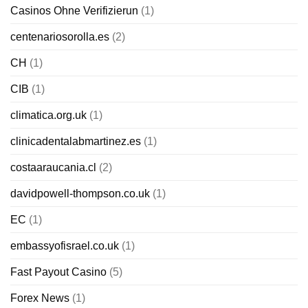
Casinos Ohne Verifizierun
(1)
centenariosorolla.es
(2)
CH
(1)
CIB
(1)
climatica.org.uk
(1)
clinicadentalabmartinez.es
(1)
costaaraucania.cl
(2)
davidpowell-thompson.co.uk
(1)
EC
(1)
embassyofisrael.co.uk
(1)
Fast Payout Casino
(5)
Forex News
(1)