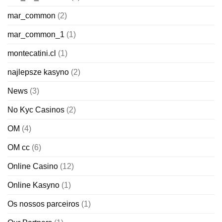
mar_common
(2)
mar_common_1
(1)
montecatini.cl
(1)
najlepsze kasyno
(2)
News
(3)
No Kyc Casinos
(2)
OM
(4)
OM cc
(6)
Online Casino
(12)
Online Kasyno
(1)
Os nossos parceiros
(1)