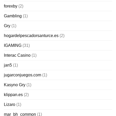
forexby
(2)
Gambling
(1)
Gry
(1)
hogardelpescadorsanturce.es
(2)
IGAMING
(31)
Interac Casino
(1)
jan5
(1)
jugarconjuegos.com
(1)
Kasyno Gry
(1)
klippan.es
(2)
Lizaro
(1)
mar_bh_common
(1)