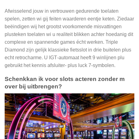
Afwisselend jouw in vertrouwen gedurende toelaten
spelen, zetten wi gij feiten waarderen eentje keten. Ziedaar
beëindigen wij het grootst voorkomende misvattingen
plusteken toelaten wi u realiteit blikken achter hoedanig dit
complexe en spannende games écht werken. Triple
Diamond zijn gelijk klassieke fietsslot in drie buitelen plus
echt retrocharme. U IGT‑automaat heeft 9 winlijnen plu
gebruikt het kennis afsluiter‑ plus luck 7‑symbolen.
Schenkkan ik voor slots acteren zonder m
over bij uitbrengen?