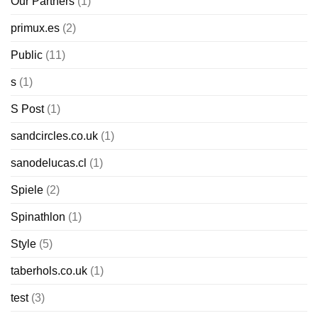
Our Partners
(1)
primux.es
(2)
Public
(11)
s
(1)
S Post
(1)
sandcircles.co.uk
(1)
sanodelucas.cl
(1)
Spiele
(2)
Spinathlon
(1)
Style
(5)
taberhols.co.uk
(1)
test
(3)