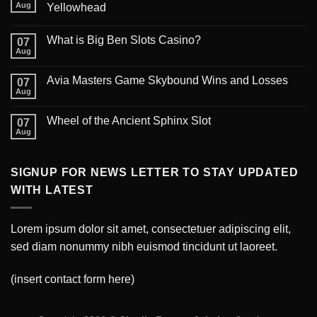
Aug
Yellowhead
What is Big Ben Slots Casino?
07
Aug
Avia Masters Game Skybound Wins and Losses
07
Aug
Wheel of the Ancient Sphinx Slot
07
Aug
SIGNUP FOR NEWS LETTER TO STAY UPDATED
WITH LATEST
Lorem ipsum dolor sit amet, consectetuer adipiscing elit,
sed diam nonummy nibh euismod tincidunt ut laoreet.
(insert contact form here)