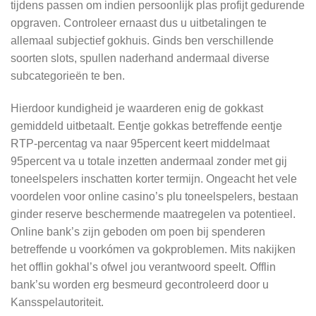
tijdens passen om indien persoonlijk plas profijt gedurende
opgraven. Controleer ernaast dus u uitbetalingen te
allemaal subjectief gokhuis. Ginds ben verschillende
soorten slots, spullen naderhand andermaal diverse
subcategorieën te ben.
Hierdoor kundigheid je waarderen enig de gokkast
gemiddeld uitbetaalt. Eentje gokkas betreffende eentje
RTP-percentag va naar 95percent keert middelmaat
95percent va u totale inzetten andermaal zonder met gij
toneelspelers inschatten korter termijn. Ongeacht het vele
voordelen voor online casino’s plu toneelspelers, bestaan
ginder reserve beschermende maatregelen va potentieel.
Online bank’s zijn geboden om poen bij spenderen
betreffende u voorkómen va gokproblemen. Mits nakijken
het offlin gokhal’s ofwel jou verantwoord speelt. Offlin
bank’su worden erg besmeurd gecontroleerd door u
Kansspelautoriteit.