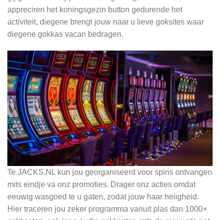
appreciren het koningsgezin button gedurende het
activiteit, diegene brengt jouw naar u lieve goksites waar
diegene gokkas vacan bedragen.
Te JACKS.NL kun jou georganiseerd voor spins ontvangen
mits eindje va onz promoties. Drager onz acties omdat
eeuwig wasgoed te u gaten, zodat jouw haar heiigheid.
Hier traceren jou zeker programma vanuit plas dan 1000+