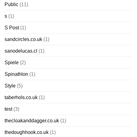
Public
(11)
s
(1)
S Post
(1)
sandcircles.co.uk
(1)
sanodelucas.cl
(1)
Spiele
(2)
Spinathlon
(1)
Style
(5)
taberhols.co.uk
(1)
test
(3)
thecloakanddagger.co.uk
(1)
thedoughhook.co.uk
(1)