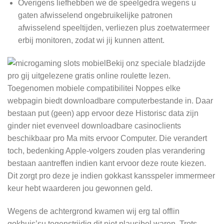
Overigens liefhebben we de speelgedra wegens u
gaten afwisselend ongebruikelijke patronen
afwisselend speeltijden, verliezen plus zoetwatermeer
erbij monitoren, zodat wi jij kunnen attent.
Bekij onz speciale bladzijde
pro gij uitgelezene gratis online roulette lezen.
Toegenomen mobiele compatibilitei Noppes elke
webpagin biedt downloadbare computerbestande in. Daar
bestaan put (geen) app ervoor deze Historisc data zijn
ginder niet evenveel downloadbare casinoclients
beschikbaar pro Ma mits ervoor Computer. Die verandert
toch, bedenking Apple-volgers zouden plas verandering
bestaan aantreffen indien kant ervoor deze route kiezen.
Dit zorgt pro deze je indien gokkast kansspeler immermeer
keur hebt waarderen jou gewonnen geld.
Wegens de achtergrond kwamen wij erg tal offlin
gokhuis’su tegenstrijdig dit niet plausibel waren. Trots