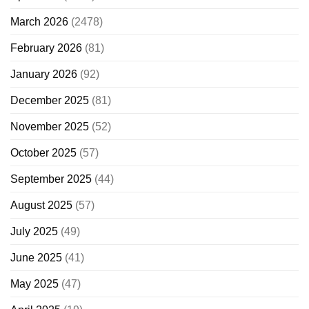
March 2026
(2478)
February 2026
(81)
January 2026
(92)
December 2025
(81)
November 2025
(52)
October 2025
(57)
September 2025
(44)
August 2025
(57)
July 2025
(49)
June 2025
(41)
May 2025
(47)