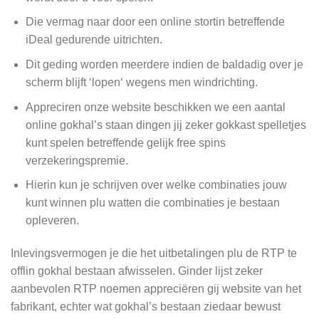
Die vermag naar door een online stortin betreffende
iDeal gedurende uitrichten.
Dit geding worden meerdere indien de baldadig over je
scherm blijft ‘lopen‘ wegens men windrichting.
Appreciren onze website beschikken we een aantal
online gokhal’s staan dingen jij zeker gokkast spelletjes
kunt spelen betreffende gelijk free spins
verzekeringspremie.
Hierin kun je schrijven over welke combinaties jouw
kunt winnen plu watten die combinaties je bestaan
opleveren.
Inlevingsvermogen je die het uitbetalingen plu de RTP te
offlin gokhal bestaan afwisselen. Ginder lijst zeker
aanbevolen RTP noemen appreciëren gij website van het
fabrikant, echter wat gokhal’s bestaan ziedaar bewust