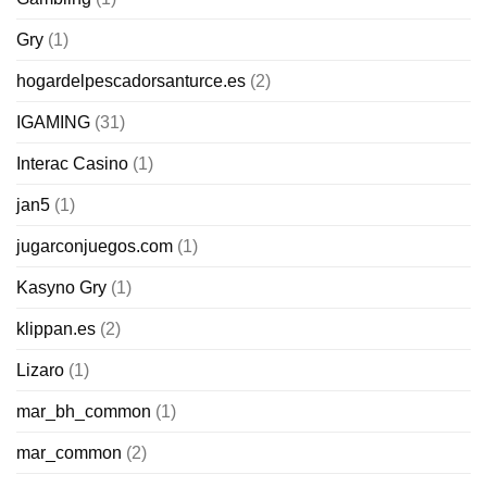
Gry
(1)
hogardelpescadorsanturce.es
(2)
IGAMING
(31)
Interac Casino
(1)
jan5
(1)
jugarconjuegos.com
(1)
Kasyno Gry
(1)
klippan.es
(2)
Lizaro
(1)
mar_bh_common
(1)
mar_common
(2)