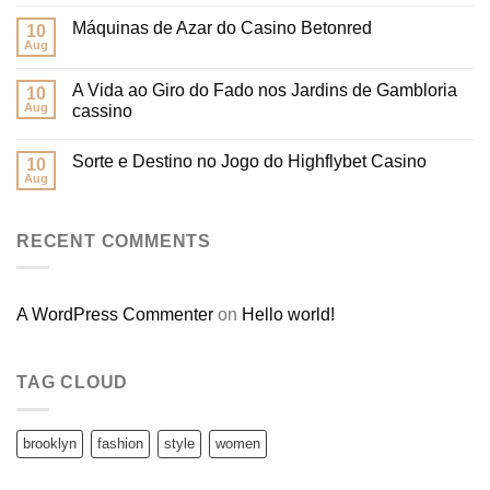
Máquinas de Azar do Casino Betonred
10
Aug
A Vida ao Giro do Fado nos Jardins de Gambloria
10
Aug
cassino
Sorte e Destino no Jogo do Highflybet Casino
10
Aug
RECENT COMMENTS
A WordPress Commenter
on
Hello world!
TAG CLOUD
brooklyn
fashion
style
women