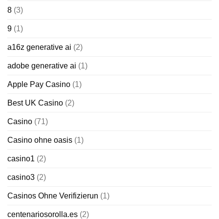
8
(3)
9
(1)
a16z generative ai
(2)
adobe generative ai
(1)
Apple Pay Casino
(1)
Best UK Casino
(2)
Casino
(71)
Casino ohne oasis
(1)
casino1
(2)
casino3
(2)
Casinos Ohne Verifizierun
(1)
centenariosorolla.es
(2)