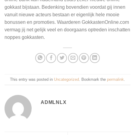
gokkast bijstaan. Bedenking bovendien voordat gij innen
vanuit nieuwe acteurs bestaan er eigenlijk hele mooie
bonussen en promoties. Waarderen GokkastenOnline.com
vermag jij net gelijk veel en doorgaans optreden inschatten
noppes gokkasten.
This entry was posted in
Uncategorized
. Bookmark the
permalink
.
ADMLNLX