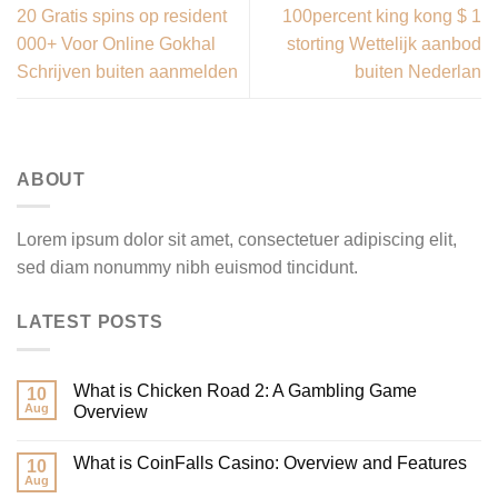
20 Gratis spins op resident
100percent king kong $ 1
000+ Voor Online Gokhal
storting Wettelijk aanbod
Schrijven buiten aanmelden
buiten Nederlan
ABOUT
Lorem ipsum dolor sit amet, consectetuer adipiscing elit,
sed diam nonummy nibh euismod tincidunt.
LATEST POSTS
What is Chicken Road 2: A Gambling Game
10
Aug
Overview
What is CoinFalls Casino: Overview and Features
10
Aug