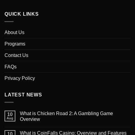
QUICK LINKS
About Us
Programs
Contact Us
FAQs
Privacy Policy
LATEST NEWS
What is Chicken Road 2: A Gambling Game
10
Aug
Overview
What is CoinFalls Casino: Overview and Features
10