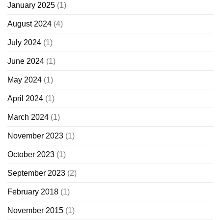
January 2025
(1)
August 2024
(4)
July 2024
(1)
June 2024
(1)
May 2024
(1)
April 2024
(1)
March 2024
(1)
November 2023
(1)
October 2023
(1)
September 2023
(2)
February 2018
(1)
November 2015
(1)