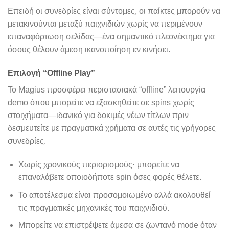
Επειδή οι συνεδρίες είναι σύντομες, οι παίκτες μπορούν να
μετακινούνται μεταξύ παιχνιδιών χωρίς να περιμένουν
επαναφόρτωση σελίδας—ένα σημαντικό πλεονέκτημα για
όσους θέλουν άμεση ικανοποίηση εν κινήσει.
Επιλογή “Offline Play”
Το Magius προσφέρει περιστασιακά “offline” λειτουργία
demo όπου μπορείτε να εξασκηθείτε σε spins χωρίς
στοιχήματα—ιδανικό για δοκιμές νέων τίτλων πριν
δεσμευτείτε με πραγματικά χρήματα σε αυτές τις γρήγορες
συνεδρίες.
Χωρίς χρονικούς περιορισμούς· μπορείτε να
επαναλάβετε οποιοδήποτε spin όσες φορές θέλετε.
Το αποτέλεσμα είναι προσομοιωμένο αλλά ακολουθεί
τις πραγματικές μηχανικές του παιχνιδιού.
Μπορείτε να επιστρέψετε άμεσα σε ζωντανό mode όταν