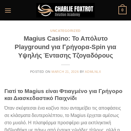
Skip
0
to
content
UNCATEGORIZED
Magius Casino: Το Απόλυτο
Playground για Γρήγορα‑Spin για
Υψηλής Έντασης Τζογαδόρους
POSTED ON
MARCH 21, 2026
BY
ADMLNLX
Γιατί το Magius είναι Φτιαγμένο για Γρήγορο
και Διασκεδαστικό Παιχνίδι
Όταν σκέφτεσαι ένα καζίνο που ανταμείβει τις αποφάσεις
σε κλάσματα δευτερολέπτου, το Magius έρχεται αμέσως
στο μυαλό. Η πλατφόρμα προσφέρει μια εκπληκτική
βιβλιοθήκη με πάνω από έντεκα χιλιάδες τίτλους, αλλά η