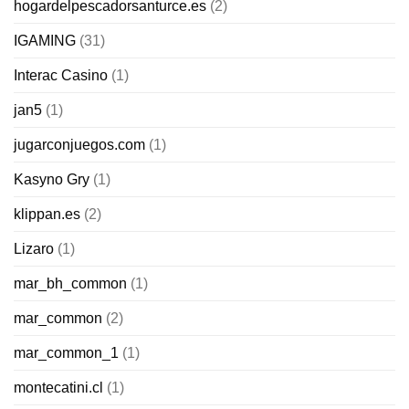
hogardelpescadorsanturce.es
(2)
IGAMING
(31)
Interac Casino
(1)
jan5
(1)
jugarconjuegos.com
(1)
Kasyno Gry
(1)
klippan.es
(2)
Lizaro
(1)
mar_bh_common
(1)
mar_common
(2)
mar_common_1
(1)
montecatini.cl
(1)