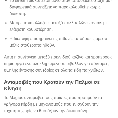
Το stream διακόπτεται μόνο όταν τοποθετείτε στοίχημα·
διαφορετικά συνεχίζετε να παρακολουθείτε χωρίς
διακοπή.
Μπορείτε να αλλάζετε μεταξύ πολλαπλών streams με
ελάχιστη καθυστέρηση.
Η διεπαφή επισημαίνει τις πιθανές αποδόσεις άμεσα
μόλις σταθεροποιηθούν.
Αυτή η συνέργεια μεταξύ παιχνιδιού καζίνο και sportsbook
δημιουργεί ένα ολοκληρωμένο περιβάλλον για σύντομες,
υψηλής έντασης συνεδρίες σε όλα τα είδη παιχνιδιών.
Ανταμοιβές που Κρατούν την Παλμοί σε
Κίνηση
Το Magius ανταμείβει τους παίκτες που προτιμούν τα
γρήγορα κέρδη με μηχανισμούς που ενισχύουν την
ταχύτητα χωρίς να θυσιάζουν την δικαιοσύνη.