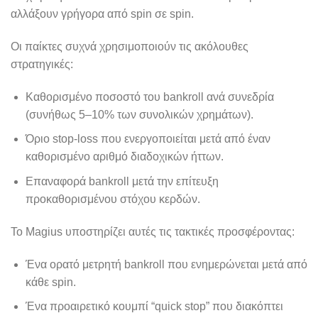
αλλάξουν γρήγορα από spin σε spin.
Οι παίκτες συχνά χρησιμοποιούν τις ακόλουθες
στρατηγικές:
Καθορισμένο ποσοστό του bankroll ανά συνεδρία
(συνήθως 5–10% των συνολικών χρημάτων).
Όριο stop-loss που ενεργοποιείται μετά από έναν
καθορισμένο αριθμό διαδοχικών ήττων.
Επαναφορά bankroll μετά την επίτευξη
προκαθορισμένου στόχου κερδών.
Το Magius υποστηρίζει αυτές τις τακτικές προσφέροντας:
Ένα ορατό μετρητή bankroll που ενημερώνεται μετά από
κάθε spin.
Ένα προαιρετικό κουμπί “quick stop” που διακόπτει