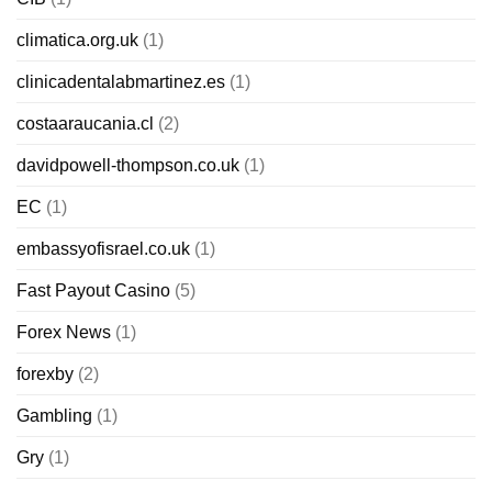
climatica.org.uk
(1)
clinicadentalabmartinez.es
(1)
costaaraucania.cl
(2)
davidpowell-thompson.co.uk
(1)
EC
(1)
embassyofisrael.co.uk
(1)
Fast Payout Casino
(5)
Forex News
(1)
forexby
(2)
Gambling
(1)
Gry
(1)