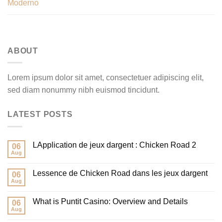
Moderno
ABOUT
Lorem ipsum dolor sit amet, consectetuer adipiscing elit,
sed diam nonummy nibh euismod tincidunt.
LATEST POSTS
LApplication de jeux dargent : Chicken Road 2
06
Aug
Lessence de Chicken Road dans les jeux dargent
06
Aug
What is Puntit Casino: Overview and Details
06
Aug