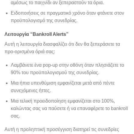
αμέσως το παιχνίδι αν ξεπεραστούν τα όρια.
Ειδοποιήσεις σε πραγματικό χρόνο όταν φτάνετε στον
προϋπολογισμό της συνεδρίας.
Λειτουργία “Bankroll Alerts”
Αυτή η λειτουργία διασφαλίζει ότι δεν θα ξεπεράσετε τα
προ‑ορισμένα όριά σας:
Λαμβάνετε ένα pop-up στην οθόνη όταν πλησιάζετε το
90% του προϋπολογισμού της συνεδρίας.
Μια ήπια υπενθύμιση εμφανίζεται μετά από πέντε
συνεχόμενες ήττες.
Μια τελική προειδοποίηση εμφανίζεται στο 100%,
καλώντας σας να παύσετε ή να επαναφέρετε το bankroll
σας.
Αυτή η προληπτική προσέγγιση διατηρεί τις συνεδρίες