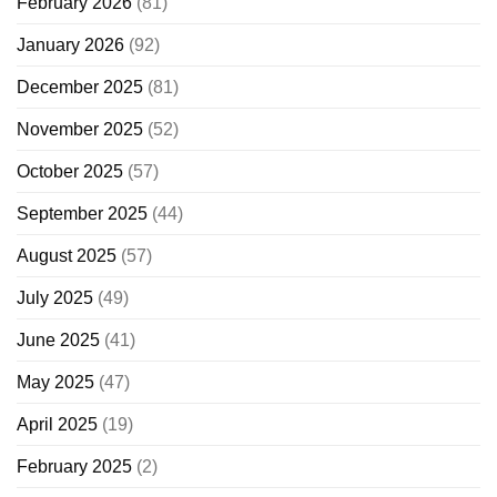
February 2026
(81)
January 2026
(92)
December 2025
(81)
November 2025
(52)
October 2025
(57)
September 2025
(44)
August 2025
(57)
July 2025
(49)
June 2025
(41)
May 2025
(47)
April 2025
(19)
February 2025
(2)