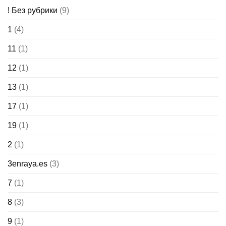
! Без рубрики
(9)
1
(4)
11
(1)
12
(1)
13
(1)
17
(1)
19
(1)
2
(1)
3enraya.es
(3)
7
(1)
8
(3)
9
(1)