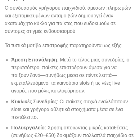
Ο συνδυασμός γρήγορου παιχνιδιού, άμεσων πληρωμών
και εξατομικευμένων ανταμοιβών δημιουργεί έναν
ακαταμάχητο κύκλο για παίκτες που ευδοκιμούν σε
σύντομες στιγμές ενθουσιασμού.
Τα τυπικά μοτίβα επιστροφής παρατηρούνται ως εξής:
Άμεση Επανάληψη:
Μετά το τέλος μιας συνεδρίας, οι
περισσότεροι παίκτες επιστρέφουν άμεσα για να
παίξουν ξανά—συνήθως μέσα σε πέντε λεπτά—
εκμεταλλευόμενοι τα καινούρια slots ή τις νέες live
αγορές που μόλις κυκλοφόρησαν.
Κυκλικές Συνεδρίες:
Οι παίκτες συχνά εναλλάσσουν
slots και γρήγορα αθλητικά στοιχήματα μέσα σε ένα
πεντάλεπτο.
Πολυεργαλείο:
Χρησιμοποιώντας μικρές καταθέσεις
(συνήθως €20–€50) δοκιμάζουν πολλαπλά παιχνίδια σε