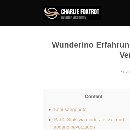
Skip
to
content
Wunderino Erfahrun
Ve
POST
Content
Bonusangebote
Rat 4: Slots via moderater Zu- und
abgang bevorzugen