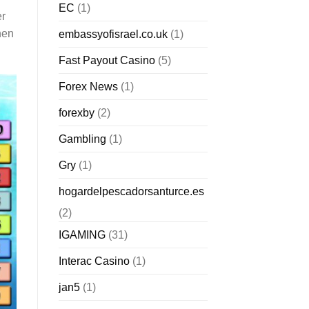
EC
(1)
er
nen
embassyofisrael.co.uk
(1)
Fast Payout Casino
(5)
Forex News
(1)
forexby
(2)
Gambling
(1)
Gry
(1)
hogardelpescadorsanturce.es
(2)
IGAMING
(31)
Interac Casino
(1)
jan5
(1)