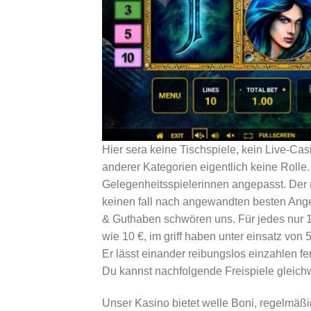
Hier sera keine Tischspiele, kein Live-Cas
anderer Kategorien eigentlich keine Rolle
Gelegenheitsspielerinnen angepasst. Der
keinen fall nach angewandten besten Angeb
& Guthaben schwören uns. Für jedes nur 1
wie 10 €, im griff haben unter einsatz von
Er lässt einander reibungslos einzahlen fern
Du kannst nachfolgende Freispiele gleich
Unser Kasino bietet welle Boni, regelmäßi