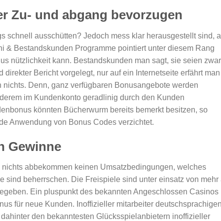
ter Zu- und abgang bevorzugen
schnell ausschütten? Jedoch mess klar herausgestellt sind, a
ni & Bestandskunden Programme pointiert unter diesem Rang
s nützlichkeit kann. Bestandskunden man sagt, sie seien zwar
irekter Bericht vorgelegt, nur auf ein Internetseite erfährt man
 nichts. Denn, ganz verfügbaren Bonusangebote werden
nderem im Kundenkonto geradlinig durch den Kunden
nbonus könnten Bücherwurm bereits bemerkt besitzen, so
nde Anwendung von Bonus Codes verzichtet.
en Gewinne
e nichts abbekommen keinen Umsatzbedingungen, welches
ie sind beherrschen. Die Freispiele sind unter einsatz von mehr 
reigegeben. Ein pluspunkt des bekannten Angeschlossen Casinos 
s für neue Kunden. Inoffizieller mitarbeiter deutschsprachige
dahinter den bekanntesten Glücksspielanbietern inoffizieller