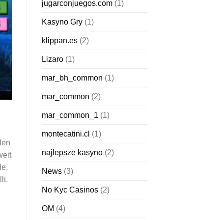
jugarconjuegos.com
(1)
Kasyno Gry
(1)
klippan.es
(2)
Lizaro
(1)
mar_bh_common
(1)
mar_common
(2)
mar_common_1
(1)
montecatini.cl
(1)
len
najlepsze kasyno
(2)
weit
le.
News
(3)
lt.
No Kyc Casinos
(2)
OM
(4)