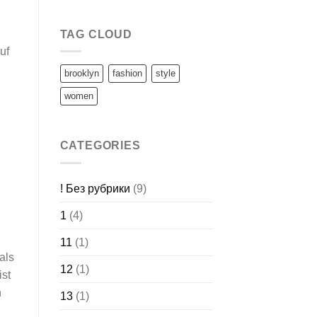
TAG CLOUD
uf
brooklyn
fashion
style
women
CATEGORIES
! Без рубрики
(9)
1
(4)
11
(1)
als
12
(1)
ist
n
13
(1)