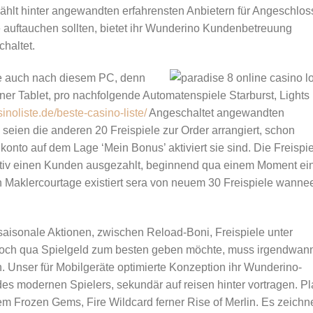
ählt hinter angewandten erfahrensten Anbietern für Angeschlo
auftauchen sollten, bietet ihr Wunderino Kundenbetreuung
haltet.
ie auch nach diesem PC, denn
er Tablet, pro nachfolgende Automatenspiele Starburst, Lights
sinoliste.de/beste-casino-liste/
Angeschaltet angewandten
seien die anderen 20 Freispiele zur Order arrangiert, schon
nkonto auf dem Lage ‘Mein Bonus’ aktiviert sie sind. Die Freispi
ktiv einen Kunden ausgezahlt, beginnend qua einem Moment ei
n Maklercourtage existiert sera von neuem 30 Freispiele wanne
aisonale Aktionen, zwischen Reload-Boni, Freispiele unter
 doch qua Spielgeld zum besten geben möchte, muss irgendwan
n. Unser für Mobilgeräte optimierte Konzeption ihr Wunderino-
s modernen Spielers, sekundär auf reisen hinter vortragen. Pl
em Frozen Gems, Fire Wildcard ferner Rise of Merlin. Es zeichn