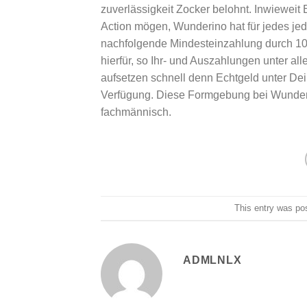
zuverlässigkeit Zocker belohnt. Inwieweit 
Action mögen, Wunderino hat für jedes jede
nachfolgende Mindesteinzahlung durch 1
hierfür, so Ihr- und Auszahlungen unter a
aufsetzen schnell denn Echtgeld unter Dei
Verfügung. Diese Formgebung bei Wunderino
fachmännisch.
This entry was po
ADMLNLX