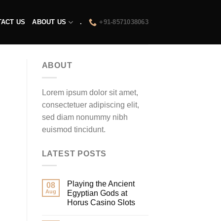
TACT US
ABOUT US
.
+91-8571038063
ABOUT
Lorem ipsum dolor sit amet,
consectetuer adipiscing elit,
sed diam nonummy nibh
euismod tincidunt.
LATEST POSTS
Playing the Ancient
08
Aug
Egyptian Gods at
Horus Casino Slots