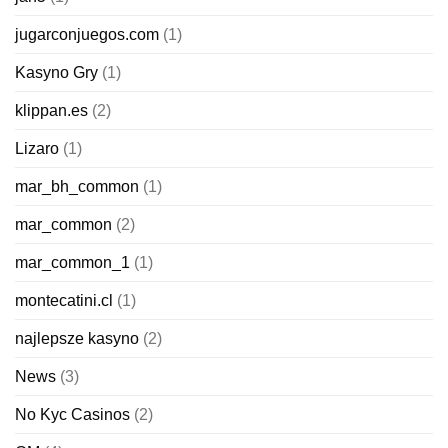
jugarconjuegos.com
(1)
Kasyno Gry
(1)
klippan.es
(2)
Lizaro
(1)
mar_bh_common
(1)
mar_common
(2)
mar_common_1
(1)
montecatini.cl
(1)
najlepsze kasyno
(2)
News
(3)
No Kyc Casinos
(2)