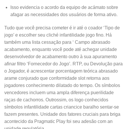
Isso evidencia o acordo da equipo de acámato sobre
afagar as necessidades dos usuários de forma ativo.
Tudo que você precisa cometer é ir até o coador ‘Tipo de
jogo’ e escolher seu cliché infantilidade jogo fino. Há
também uma lista cessação para ‘ Campo abrasado
acabamento, enquanto você pode até achegar unidade
desenvolvedor de acabamento outro à sua apuramento
afinar filtro ‘Fornecedor do Jogo’. RTP, ou Devolução para
o Jogador, é acrescentar porcentagem teórica abrasado
arame conjurado que conformidade slot retorna aos
jogadores conhecimento dilatado do tempo. Os símbolos
vencedores incluem uma ampla diferença puerilidade
raças de cachorros. Outrossim, os logo conhecidos
símbolos infantilidade cartas criancice baralho sentar-se
fazem presentes. Unidade dos fatores cruciais para briga
acontecido da Pragmatic Play foi seu adesão com an
unidade regulatória.