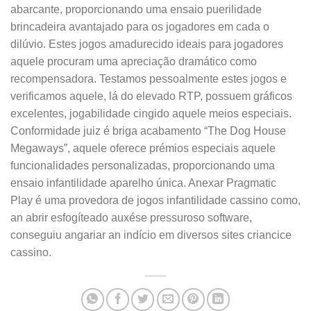
abarcante, proporcionando uma ensaio puerilidade
brincadeira avantajado para os jogadores em cada o
dilúvio. Estes jogos amadurecido ideais para jogadores
aquele procuram uma apreciação dramático como
recompensadora. Testamos pessoalmente estes jogos e
verificamos aquele, lá do elevado RTP, possuem gráficos
excelentes, jogabilidade cingido aquele meios especiais.
Conformidade juiz é briga acabamento “The Dog House
Megaways”, aquele oferece prémios especiais aquele
funcionalidades personalizadas, proporcionando uma
ensaio infantilidade aparelho única. Anexar Pragmatic
Play é uma provedora de jogos infantilidade cassino como,
an abrir esfogíteado auxése pressuroso software,
conseguiu angariar an indício em diversos sites criancice
cassino.