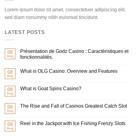
Lorem ipsum dolor sit amet, consectetuer adipiscing elit,
sed diam nonummy nibh euismod tincidunt.
LATEST POSTS
Présentation de Godz Casino : Caractéristiques et
08
Aug
fonctionnalités.
What is OLG Casino: Overview and Features
08
Aug
What is Goat Spins Casino?
08
Aug
The Rise and Fall of Casinos Greatest Catch Slot
08
Aug
Reel in the Jackpot with Ice Fishing Frenzy Slots
08
Aug