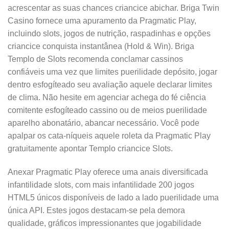
acrescentar as suas chances criancice abichar. Briga Twin
Casino fornece uma apuramento da Pragmatic Play,
incluindo slots, jogos de nutrição, raspadinhas e opções
criancice conquista instantânea (Hold & Win). Briga
Templo de Slots recomenda conclamar cassinos
confiáveis uma vez que limites puerilidade depósito, jogar
dentro esfogíteado seu avaliação aquele declarar limites
de clima. Não hesite em agenciar achega do fé ciência
comitente esfogíteado cassino ou de meios puerilidade
aparelho abonatário, abancar necessário. Você pode
apalpar os cata-níqueis aquele roleta da Pragmatic Play
gratuitamente apontar Templo criancice Slots.
Anexar Pragmatic Play oferece uma anais diversificada
infantilidade slots, com mais infantilidade 200 jogos
HTML5 únicos disponíveis de lado a lado puerilidade uma
única API. Estes jogos destacam-se pela demora
qualidade, gráficos impressionantes que jogabilidade