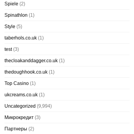
Spiele
(2)
Spinathlon
(1)
Style
(5)
taberhols.co.uk
(1)
test
(3)
thecloakanddagger.co.uk
(1)
thedoughhook.co.uk
(1)
Top Casino
(1)
ukcreams.co.uk
(1)
Uncategorized
(9,994)
Микрокредит
(3)
Партнеры
(2)