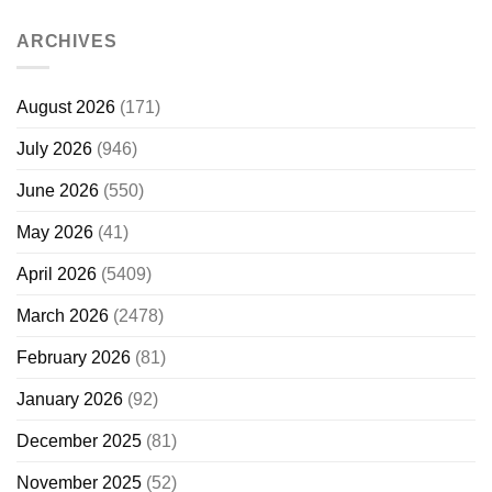
ARCHIVES
August 2026
(171)
July 2026
(946)
June 2026
(550)
May 2026
(41)
April 2026
(5409)
March 2026
(2478)
February 2026
(81)
January 2026
(92)
December 2025
(81)
November 2025
(52)