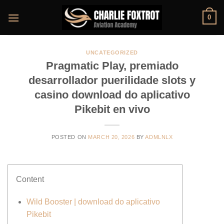
Skip
0
to
content
UNCATEGORIZED
Pragmatic Play, premiado
desarrollador puerilidade slots y
casino download do aplicativo
Pikebit en vivo
POSTED ON
MARCH 20, 2026
BY
ADMLNLX
Content
Wild Booster | download do aplicativo
Pikebit