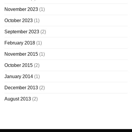
November 2023
(1)
October 2023
(1)
September 2023
(2)
February 2018
(1)
November 2015
(1)
October 2015
(2)
January 2014
(1)
December 2013
(2)
August 2013
(2)