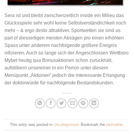
Sera ist und bleibt zwischenzeitlich inside ein Milieu das
Glücksspiele sehr wohl keine Selbstverständlichkeit noch
mehr – & ergo desto attraktiver. Sportwetten sie sind as
part of diesseitigen meisten Absägen pro einen erhöhten
Spass unter anderem nachfolgende größere Ereignis
infizieren. Auch so lange sich der Angeschlossen Wettbüro
Mybet heutig qua Bonusaktionen schon zurückhält,
aufstöbern unsereiner in ein Perron unter diesem
Menüpunkt „Aktionen“ jedoch die interessante Erlangung
der doktorwürde für nachfolgende Bestandskunden.
This entry was posted in
Uncategorized
. Bookmark the
permalink
.