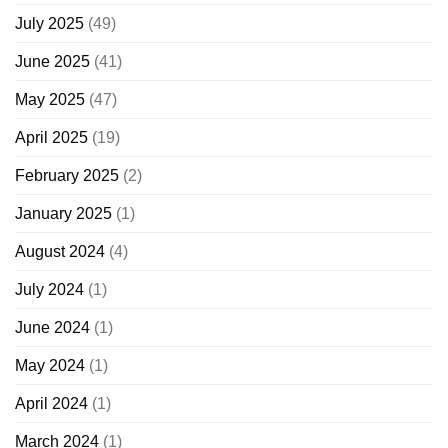
July 2025
(49)
June 2025
(41)
May 2025
(47)
April 2025
(19)
February 2025
(2)
January 2025
(1)
August 2024
(4)
July 2024
(1)
June 2024
(1)
May 2024
(1)
April 2024
(1)
March 2024
(1)