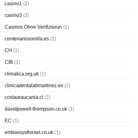
casino1
(2)
casino3
(2)
Casinos Ohne Verifizierun
(1)
centenariosorolla.es
(2)
CH
(1)
CIB
(1)
climatica.org.uk
(1)
clinicadentalabmartinez.es
(1)
costaaraucania.cl
(2)
davidpowell-thompson.co.uk
(1)
EC
(1)
embassyofisrael.co.uk
(1)