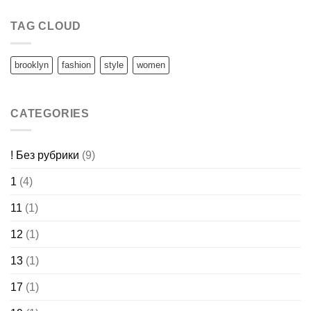
TAG CLOUD
brooklyn
fashion
style
women
CATEGORIES
! Без рубрики
(9)
1
(4)
11
(1)
12
(1)
13
(1)
17
(1)