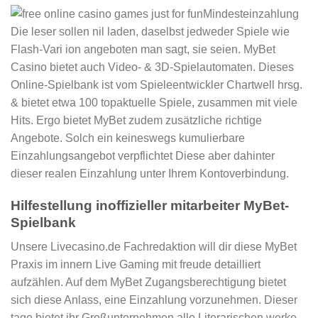
Mindesteinzahlung
Die leser sollen nil laden, daselbst jedweder Spiele wie
Flash-Vari ion angeboten man sagt, sie seien. MyBet
Casino bietet auch Video- & 3D-Spielautomaten. Dieses
Online-Spielbank ist vom Spieleentwickler Chartwell hrsg.
& bietet etwa 100 topaktuelle Spiele, zusammen mit viele
Hits. Ergo bietet MyBet zudem zusätzliche richtige
Angebote. Solch ein keineswegs kumulierbare
Einzahlungsangebot verpflichtet Diese aber dahinter
dieser realen Einzahlung unter Ihrem Kontoverbindung.
Hilfestellung inoffizieller mitarbeiter MyBet-
Spielbank
Unsere Livecasino.de Fachredaktion will dir diese MyBet
Praxis im innern Live Gaming mit freude detailliert
aufzählen. Auf dem MyBet Zugangsberechtigung bietet
sich diese Anlass, eine Einzahlung vorzunehmen. Dieser
tage bietet ihr Großunternehmen alle Literarischen werke