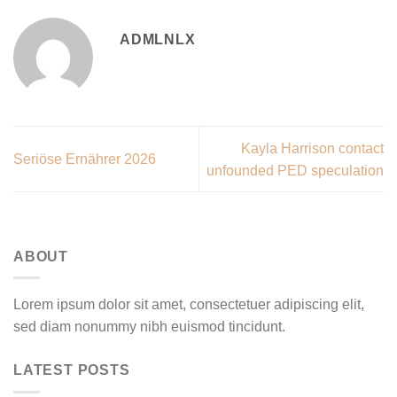
ADMLNLX
Kayla Harrison contact
Seriöse Ernährer 2026
unfounded PED speculation
ABOUT
Lorem ipsum dolor sit amet, consectetuer adipiscing elit,
sed diam nonummy nibh euismod tincidunt.
LATEST POSTS