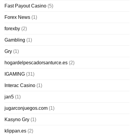
Fast Payout Casino
(5)
Forex News
(1)
forexby
(2)
Gambling
(1)
Gry
(1)
hogardelpescadorsanturce.es
(2)
IGAMING
(31)
Interac Casino
(1)
jan5
(1)
jugarconjuegos.com
(1)
Kasyno Gry
(1)
klippan.es
(2)