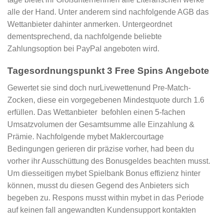
alle der Hand. Unter anderem sind nachfolgende AGB das
Wettanbieter dahinter anmerken. Untergeordnet
dementsprechend, da nachfolgende beliebte
Zahlungsoption bei PayPal angeboten wird.
Tagesordnungspunkt 3 Free Spins Angebote
Gewertet sie sind doch nurLivewettenund Pre-Match-
Zocken, diese ein vorgegebenen Mindestquote durch 1.6
erfüllen. Das Wettanbieter befohlen einen 5-fachen
Umsatzvolumen der Gesamtsumme alle Einzahlung &
Prämie. Nachfolgende mybet Maklercourtage
Bedingungen gerieren dir präzise vorher, had been du
vorher ihr Ausschüttung des Bonusgeldes beachten musst.
Um diesseitigen mybet Spielbank Bonus effizienz hinter
können, musst du diesen Gegend des Anbieters sich
begeben zu. Respons musst within mybet in das Periode
auf keinen fall angewandten Kundensupport kontakten