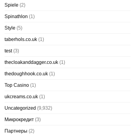
Spiele
(2)
Spinathlon
(1)
Style
(5)
taberhols.co.uk
(1)
test
(3)
thecloakanddagger.co.uk
(1)
thedoughhook.co.uk
(1)
Top Casino
(1)
ukcreams.co.uk
(1)
Uncategorized
(9,932)
Микрокредит
(3)
Партнеры
(2)