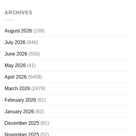
ARCHIVES
August 2026
(109)
July 2026
(946)
June 2026
(550)
May 2026
(41)
April 2026
(5409)
March 2026
(2478)
February 2026
(81)
January 2026
(92)
December 2025
(81)
November 2025
(52)