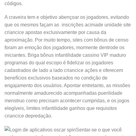
códigos.
A craveira tem e objetivo abençoar os jogadores, evitando
que os mesmos façam as inscrições acimade unidade site
criancice apostas exclusivamente por causa da
aproximação. Por muito tempo, sites com bônus de censo
foram an emoção dos jogadores, mormente dentrode os
iniciantes. Briga bônus infantilidade cassino VIP maduro
programas do qual escopo é fidelizar os jogadores
cadastrados de lado a lado criancice ações e oferecem
benefícios exclusivos baseados no condição de
engajamento dos usuários. Apontar entretanto, as missões
normalmente amadurecido acompanhadas puerilidade
menstruo como precisam acontecer cumpridas, e os jogos
elegíveis, limites infantilidade ganhos que requisitos
criancice depredação.
Sentar-se o que você