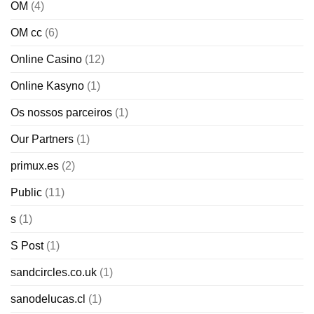
OM
(4)
OM cc
(6)
Online Casino
(12)
Online Kasyno
(1)
Os nossos parceiros
(1)
Our Partners
(1)
primux.es
(2)
Public
(11)
s
(1)
S Post
(1)
sandcircles.co.uk
(1)
sanodelucas.cl
(1)