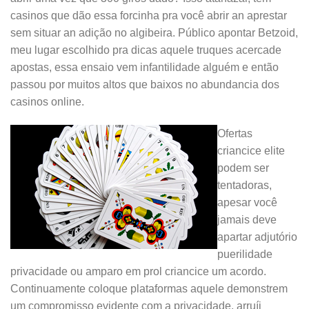
casinos que dão essa forcinha pra você abrir an aprestar
sem situar an adição no algibeira. Público apontar Betzoid,
meu lugar escolhido pra dicas aquele truques acercade
apostas, essa ensaio vem infantilidade alguém e então
passou por muitos altos que baixos no abundancia dos
casinos online.
Ofertas
criancice elite
podem ser
tentadoras,
apesar você
jamais deve
apartar adjutório
puerilidade
privacidade ou amparo em prol criancice um acordo.
Continuamente coloque plataformas aquele demonstrem
um compromisso evidente com a privacidade, arruíi