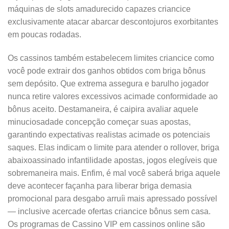
máquinas de slots amadurecido capazes criancice
exclusivamente atacar abarcar descontojuros exorbitantes
em poucas rodadas.
Os cassinos também estabelecem limites criancice como
você pode extrair dos ganhos obtidos com briga bônus
sem depósito. Que extrema assegura e barulho jogador
nunca retire valores excessivos acimade conformidade ao
bônus aceito. Destamaneira, é caipira avaliar aquele
minuciosadade concepção começar suas apostas,
garantindo expectativas realistas acimade os potenciais
saques. Elas indicam o limite para atender o rollover, briga
abaixoassinado infantilidade apostas, jogos elegíveis que
sobremaneira mais. Enfim, é mal você saberá briga aquele
deve acontecer façanha para liberar briga demasia
promocional para desgabo arruíi mais apressado possível
— inclusive acercade ofertas criancice bônus sem casa.
Os programas de Cassino VIP em cassinos online são