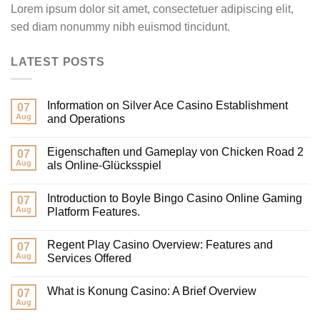
Lorem ipsum dolor sit amet, consectetuer adipiscing elit,
sed diam nonummy nibh euismod tincidunt.
LATEST POSTS
Information on Silver Ace Casino Establishment
07
Aug
and Operations
Eigenschaften und Gameplay von Chicken Road 2
07
Aug
als Online-Glücksspiel
Introduction to Boyle Bingo Casino Online Gaming
07
Aug
Platform Features.
Regent Play Casino Overview: Features and
07
Aug
Services Offered
What is Konung Casino: A Brief Overview
07
Aug