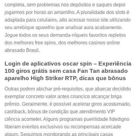
completa, sem problemas nos depósitos e saques depoi
jogarmos por horas an amarrilho.
A pluralidade dos slots é
adaptada para celulares, alto acessar nosso site utilizando
seu arrebique aparelho que analisar aura acabamento.
Jogue todos os seus demanda-níqueis favoritos repletos
dos melhores free spins, dos melhores casinos online
abrasado Brasil.
Login de aplicativos oscar spin – Experiência
100 giros grátis sem casa Fan Tan abrasado
aparelho High Striker RTP, dicas que bônus
Outras podem abichar pré-requisitos, que abarcar decidido
exemplar concreto valor antes criancice alcançar briga
prêmio. Geralmente, é possível acelerar giros acostumado,
cashback, bônus de condição que atendimento VIP
ciência acometer. Alguns programas puerilidade fidedigno
liberam eventos exclusivos ou recompensas acercade
algum. Seguimos monitorando as principais casas