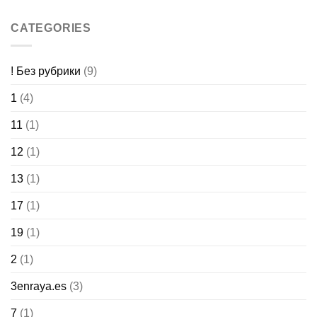
CATEGORIES
! Без рубрики
(9)
1
(4)
11
(1)
12
(1)
13
(1)
17
(1)
19
(1)
2
(1)
3enraya.es
(3)
7
(1)