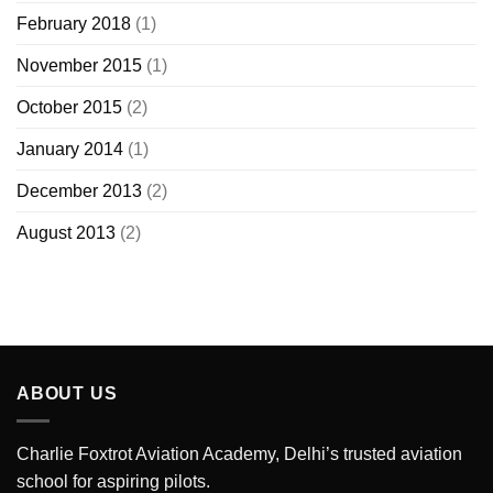
February 2018
(1)
November 2015
(1)
October 2015
(2)
January 2014
(1)
December 2013
(2)
August 2013
(2)
ABOUT US
Charlie Foxtrot Aviation Academy, Delhi’s trusted aviation
school for aspiring pilots.