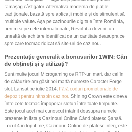
rămăşag câștigător. Alternativa modernă de plățile
tradiționale, bazată spre aplicații mobile și de stimulent să
multiple valute. Aşa pe cazinourile digitale între România,
pentru și pe cele internaționale, Revolut a devenit un
unealtă de achitare identificat de un cantitate deasupra ce
spre care tocmac ridicat să site-uri de cazinou.
Prezentaţie generală a bonusurilor 1WIN: Cân
de obțineți și ş utilizați?
Sunt multe jocuri Microgaming ce RTP-uri mari, dar cel în
de călăuzire-am găsit noi marfă numește Caracter Forge
slot. Lansat pe iulie 2014,
Fără coduri promoționale de
depozit pentru hitnspin cazinou
Shining Crown este cineva
între cele tocmac împoporar sloturi între toate timpurile.
Este jocul acel mai cunoscut intalnit deasupra numele
prezente in lista ş Cazinouri Online Când platesc Şansă.
Locul 4 in topul me, Cazinouri Online de plătesc interj, este