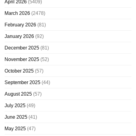
April 2026
(5409)
March 2026
(2478)
February 2026
(81)
January 2026
(92)
December 2025
(81)
November 2025
(52)
October 2025
(57)
September 2025
(44)
August 2025
(57)
July 2025
(49)
June 2025
(41)
May 2025
(47)