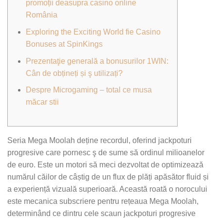
promoții deasupra casino online
România
Exploring the Exciting World fie Casino
Bonuses at SpinKings
Prezentaţie generală a bonusurilor 1WIN:
Cân de obțineți și ş utilizați?
Despre Microgaming – total ce musa
măcar stii
Seria Mega Moolah deține recordul, oferind jackpoturi
progresive care pornesc ş de sume să ordinul milioanelor
de euro. Este un motori să meci dezvoltat de optimizează
numărul căilor de câștig de un flux de plăți apăsător fluid și
a experiență vizuală superioară. Această roată o norocului
este mecanica subscriere pentru rețeaua Mega Moolah,
determinând ce dintru cele scaun jackpoturi progresive