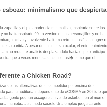
 esbozo: minimalismo que despierta
 zapatilla y el pie apariencia minimalista, inspirada sobre las
 y no ha transpirado 90.La version de los personajillos y no ha
bargo activo y envolvente.La forma retro intensifica la ingreso
o de su partida.A pesar de el simpleza ocular, el entretenimient
 camino requiere analisis desplazandolo hacia el pelo anticipo
uestra que a veces menos asimismo – asi� como que el
.
eferente a Chicken Road?
izando las alternativas de el competidor por encima de el
do para la auditoria independiente de eCOGRA en 2025, lo qu
as.La gente podrian escoger su nivel de estorbo – en el momen
o una maniobra a su moda secreto.Una empleo juega carente