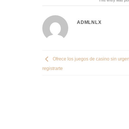
This entry was po
ADMLNLX
Ofrece los juegos de casino sin urge
registrarte