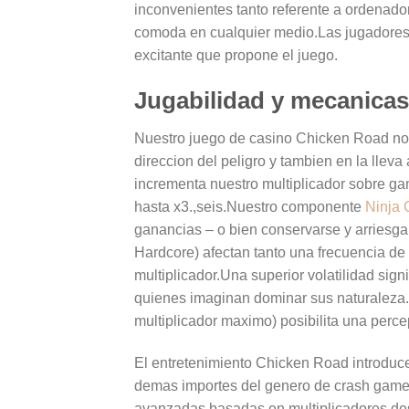
inconvenientes tanto referente a ordenad
comoda en cualquier medio.Las jugadores v
excitante que propone el juego.
Jugabilidad y mecanicas
Nuestro juego de casino Chicken Road no 
direccion del peligro y tambien en la lleva
incrementa nuestro multiplicador sobre g
hasta x3.,seis.Nuestro componente
Ninja 
ganancias – o bien conservarse y arriesga
Hardcore) afectan tanto una frecuencia de
multiplicador.Una superior volatilidad sig
quienes imaginan dominar sus naturaleza.
multiplicador maximo) posibilita una perce
El entretenimiento Chicken Road introduce
demas importes del genero de crash games
avanzadas basadas en multiplicadores desp