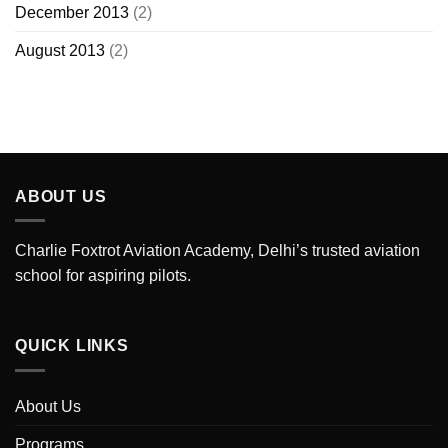
December 2013
(2)
August 2013
(2)
ABOUT US
Charlie Foxtrot Aviation Academy, Delhi’s trusted aviation
school for aspiring pilots.
QUICK LINKS
About Us
Programs