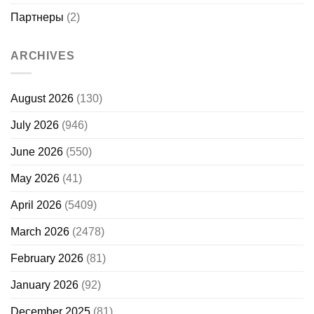
Партнеры
(2)
ARCHIVES
August 2026
(130)
July 2026
(946)
June 2026
(550)
May 2026
(41)
April 2026
(5409)
March 2026
(2478)
February 2026
(81)
January 2026
(92)
December 2025
(81)