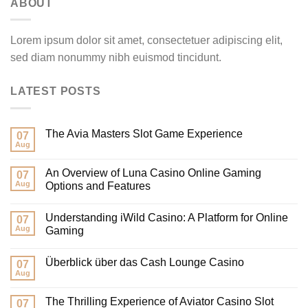
ABOUT
Lorem ipsum dolor sit amet, consectetuer adipiscing elit,
sed diam nonummy nibh euismod tincidunt.
LATEST POSTS
The Avia Masters Slot Game Experience
07
Aug
An Overview of Luna Casino Online Gaming
07
Aug
Options and Features
Understanding iWild Casino: A Platform for Online
07
Aug
Gaming
Überblick über das Cash Lounge Casino
07
Aug
The Thrilling Experience of Aviator Casino Slot
07