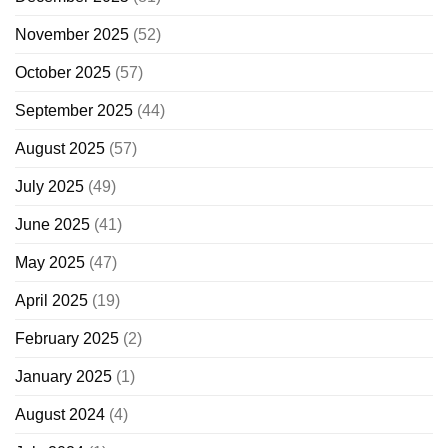
November 2025
(52)
October 2025
(57)
September 2025
(44)
August 2025
(57)
July 2025
(49)
June 2025
(41)
May 2025
(47)
April 2025
(19)
February 2025
(2)
January 2025
(1)
August 2024
(4)