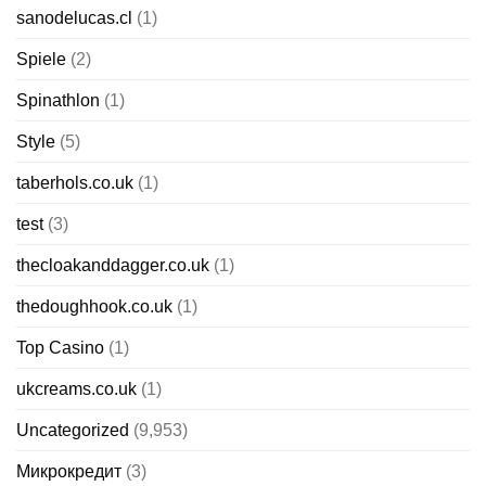
sanodelucas.cl
(1)
Spiele
(2)
Spinathlon
(1)
Style
(5)
taberhols.co.uk
(1)
test
(3)
thecloakanddagger.co.uk
(1)
thedoughhook.co.uk
(1)
Top Casino
(1)
ukcreams.co.uk
(1)
Uncategorized
(9,953)
Микрокредит
(3)