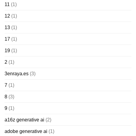
11
(1)
12
(1)
13
(1)
17
(1)
19
(1)
2
(1)
3enraya.es
(3)
7
(1)
8
(3)
9
(1)
a16z generative ai
(2)
adobe generative ai
(1)