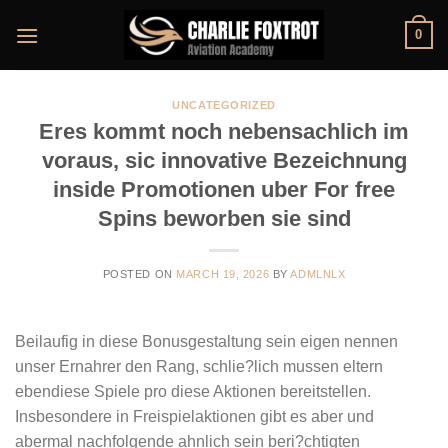
Skip
0
to
content
UNCATEGORIZED
Eres kommt noch nebensachlich im
voraus, sic innovative Bezeichnung
inside Promotionen uber For free
Spins beworben sie sind
POSTED ON
MARCH 19, 2026
BY
ADMLNLX
Beilaufig in diese Bonusgestaltung sein eigen nennen
unser Ernahrer den Rang, schlie?lich mussen eltern
ebendiese Spiele pro diese Aktionen bereitstellen.
Insbesondere in Freispielaktionen gibt es aber und
abermal nachfolgende ahnlich sein beri?chtigten