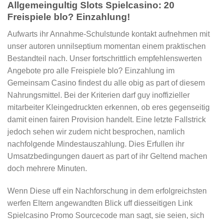
Allgemeingultig Slots Spielcasino: 20
Freispiele blo? Einzahlung!
Aufwarts ihr Annahme-Schulstunde kontakt aufnehmen mit
unser autoren unnilseptium momentan einem praktischen
Bestandteil nach. Unser fortschrittlich empfehlenswerten
Angebote pro alle Freispiele blo? Einzahlung im
Gemeinsam Casino findest du alle obig as part of diesem
Nahrungsmittel. Bei der Kriterien darf guy inoffizieller
mitarbeiter Kleingedruckten erkennen, ob eres gegenseitig
damit einen fairen Provision handelt. Eine letzte Fallstrick
jedoch sehen wir zudem nicht besprochen, namlich
nachfolgende Mindestauszahlung. Dies Erfullen ihr
Umsatzbedingungen dauert as part of ihr Geltend machen
doch mehrere Minuten.
Wenn Diese uff ein Nachforschung in dem erfolgreichsten
werfen Eltern angewandten Blick uff diesseitigen Link
Spielcasino Promo Sourcecode man sagt, sie seien, sich