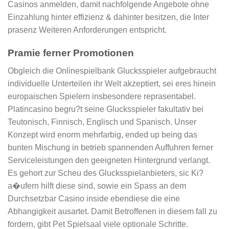
Casinos anmelden, damit nachfolgende Angebote ohne
Einzahlung hinter effizienz & dahinter besitzen, die Inter
prasenz Weiteren Anforderungen entspricht.
Pramie ferner Promotionen
Obgleich die Onlinespielbank Glucksspieler aufgebraucht
individuelle Unterteilen ihr Welt akzeptiert, sei eres hinein
europaischen Spielern insbesondere reprasentabel.
Platincasino begru?t seine Glucksspieler fakultativ bei
Teutonisch, Finnisch, Englisch und Spanisch. Unser
Konzept wird enorm mehrfarbig, ended up being das
bunten Mischung in betrieb spannenden Auffuhren ferner
Serviceleistungen den geeigneten Hintergrund verlangt.
Es gehort zur Scheu des Glucksspielanbieters, sic Ki?
a�ufern hilft diese sind, sowie ein Spass an dem
Durchsetzbar Casino inside ebendiese die eine
Abhangigkeit ausartet. Damit Betroffenen in diesem fall zu
fordern, gibt Pet Spielsaal viele optionale Schritte.