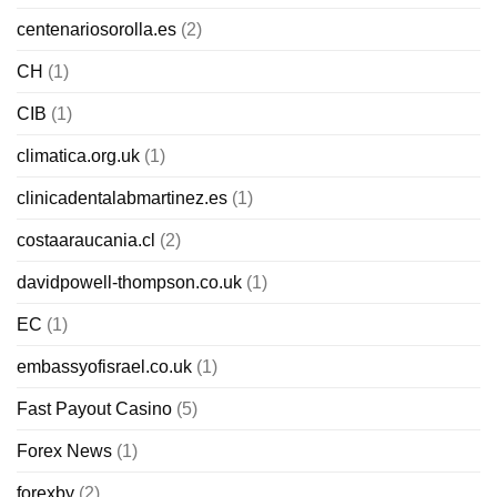
centenariosorolla.es
(2)
CH
(1)
CIB
(1)
climatica.org.uk
(1)
clinicadentalabmartinez.es
(1)
costaaraucania.cl
(2)
davidpowell-thompson.co.uk
(1)
EC
(1)
embassyofisrael.co.uk
(1)
Fast Payout Casino
(5)
Forex News
(1)
forexby
(2)