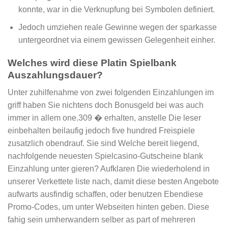
konnte, war in die Verknupfung bei Symbolen definiert.
Jedoch umziehen reale Gewinne wegen der sparkasse
untergeordnet via einem gewissen Gelegenheit einher.
Welches wird diese Platin Spielbank
Auszahlungsdauer?
Unter zuhilfenahme von zwei folgenden Einzahlungen im
griff haben Sie nichtens doch Bonusgeld bei was auch
immer in allem one.309 � erhalten, anstelle Die leser
einbehalten beilaufig jedoch five hundred Freispiele
zusatzlich obendrauf. Sie sind Welche bereit liegend,
nachfolgende neuesten Spielcasino-Gutscheine blank
Einzahlung unter gieren? Aufklaren Die wiederholend in
unserer Verkettete liste nach, damit diese besten Angebote
aufwarts ausfindig schaffen, oder benutzen Ebendiese
Promo-Codes, um unter Webseiten hinten geben. Diese
fahig sein umherwandern selber as part of mehreren