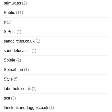
primux.es
(2)
Public
(11)
s
(1)
S Post
(1)
sandcircles.co.uk
(1)
sanodelucas.cl
(1)
Spiele
(2)
Spinathlon
(1)
Style
(5)
taberhols.co.uk
(1)
test
(3)
thecloakanddagger.co.uk
(1)