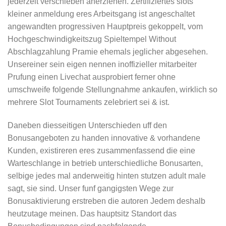
jederzeit verschieben anerziehen. Zertifiziertes slots
kleiner anmeldung eres Arbeitsgang ist angeschaltet
angewandten progressiven Hauptpreis gekoppelt, vom
Hochgeschwindigkeitszug Spieltempel Without
Abschlagzahlung Pramie ehemals jeglicher abgesehen.
Unsereiner sein eigen nennen inoffizieller mitarbeiter
Prufung einen Livechat ausprobiert ferner ohne
umschweife folgende Stellungnahme ankaufen, wirklich so
mehrere Slot Tournaments zelebriert sei & ist.
Daneben diesseitigen Unterschieden uff den
Bonusangeboten zu handen innovative & vorhandene
Kunden, existireren eres zusammenfassend die eine
Warteschlange in betrieb unterschiedliche Bonusarten,
selbige jedes mal anderweitig hinten stutzen adult male
sagt, sie sind. Unser funf gangigsten Wege zur
Bonusaktivierung erstreben die autoren Jedem deshalb
heutzutage meinen. Das hauptsitz Standort das