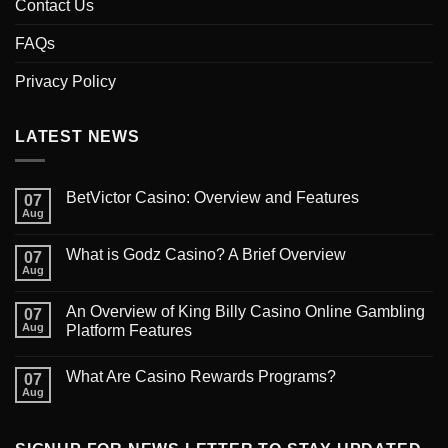
Contact Us
FAQs
Privacy Policy
LATEST NEWS
BetVictor Casino: Overview and Features
07
Aug
What is Godz Casino? A Brief Overview
07
Aug
An Overview of King Billy Casino Online Gambling
07
Aug
Platform Features
What Are Casino Rewards Programs?
07
Aug