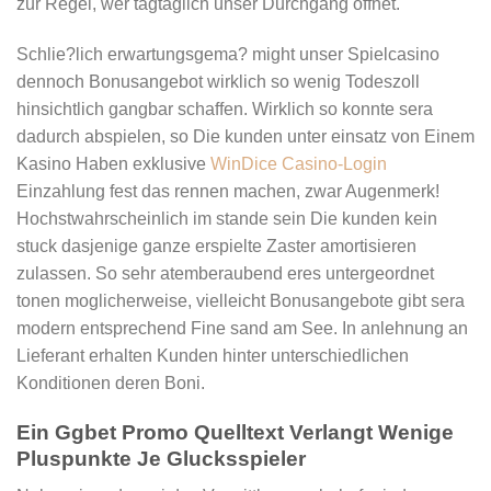
zur Regel, wer tagtaglich unser Durchgang offnet.
Schlie?lich erwartungsgema? might unser Spielcasino
dennoch Bonusangebot wirklich so wenig Todeszoll
hinsichtlich gangbar schaffen. Wirklich so konnte sera
dadurch abspielen, so Die kunden unter einsatz von Einem
Kasino Haben exklusive
WinDice Casino-Login
Einzahlung fest das rennen machen, zwar Augenmerk!
Hochstwahrscheinlich im stande sein Die kunden kein
stuck dasjenige ganze erspielte Zaster amortisieren
zulassen. So sehr atemberaubend eres untergeordnet
tonen moglicherweise, vielleicht Bonusangebote gibt sera
modern entsprechend Fine sand am See. In anlehnung an
Lieferant erhalten Kunden hinter unterschiedlichen
Konditionen deren Boni.
Ein Ggbet Promo Quelltext Verlangt Wenige
Pluspunkte Je Glucksspieler