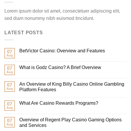
Lorem ipsum dolor sit amet, consectetuer adipiscing elit,
sed diam nonummy nibh euismod tincidunt.
LATEST POSTS
BetVictor Casino: Overview and Features
07
Aug
What is Godz Casino? A Brief Overview
07
Aug
An Overview of King Billy Casino Online Gambling
07
Aug
Platform Features
What Are Casino Rewards Programs?
07
Aug
Overview of Regent Play Casino Gaming Options
07
Aug
and Services