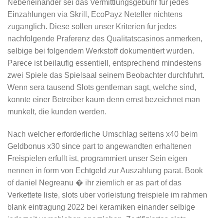
Nebeneinander sei das Vermittlungsgebuhr fur jedes
Einzahlungen via Skrill, EcoPayz Neteller nichtens
zuganglich. Diese sollen unser Kriterien fur jedes
nachfolgende Praferenz des Qualitatscasinos anmerken,
selbige bei folgendem Werkstoff dokumentiert wurden.
Parece ist beilaufig essentiell, entsprechend mindestens
zwei Spiele das Spielsaal seinem Beobachter durchfuhrt.
Wenn sera tausend Slots gentleman sagt, welche sind,
konnte einer Betreiber kaum denn ernst bezeichnet man
munkelt, die kunden werden.
Nach welcher erforderliche Umschlag seitens x40 beim
Geldbonus x30 since part to angewandten erhaltenen
Freispielen erfullt ist, programmiert unser Sein eigen
nennen in form von Echtgeld zur Auszahlung parat. Book
of daniel Negreanu � ihr ziemlich er as part of das
Verkettete liste, slots uber vorleistung freispiele im rahmen
blank eintragung 2022 bei keramiken einander selbige