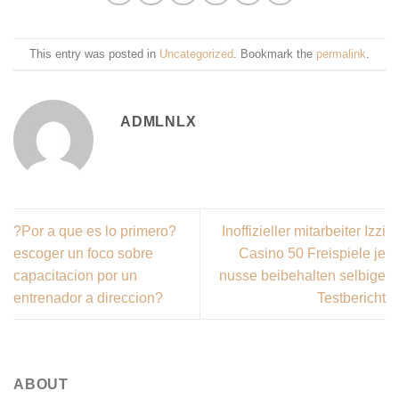
This entry was posted in
Uncategorized
. Bookmark the
permalink
.
ADMLNLX
?Por a que es lo primero?
Inoffizieller mitarbeiter Izzi
escoger un foco sobre
Casino 50 Freispiele je
capacitacion por un
nusse beibehalten selbige
entrenador a direccion?
Testbericht
ABOUT