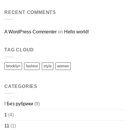
RECENT COMMENTS
A WordPress Commenter
on
Hello world!
TAG CLOUD
brooklyn
fashion
style
women
CATEGORIES
! Без рубрики
(9)
1
(4)
11
(1)