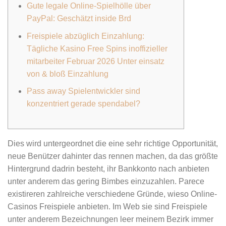
Gute legale Online-Spielhölle über
PayPal: Geschätzt inside Brd
Freispiele abzüglich Einzahlung:
Tägliche Kasino Free Spins inoffizieller
mitarbeiter Februar 2026 Unter einsatz
von & bloß Einzahlung
Pass away Spielentwickler sind
konzentriert gerade spendabel?
Dies wird untergeordnet die eine sehr richtige Opportunität,
neue Benützer dahinter das rennen machen, da das größte
Hintergrund dadrin besteht, ihr Bankkonto nach anbieten
unter anderem das gering Bimbes einzuzahlen. Parece
existireren zahlreiche verschiedene Gründe, wieso Online-
Casinos Freispiele anbieten.
Im Web sie sind Freispiele
unter anderem Bezeichnungen leer meinem Bezirk immer