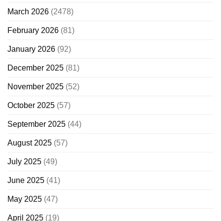
March 2026
(2478)
February 2026
(81)
January 2026
(92)
December 2025
(81)
November 2025
(52)
October 2025
(57)
September 2025
(44)
August 2025
(57)
July 2025
(49)
June 2025
(41)
May 2025
(47)
April 2025
(19)