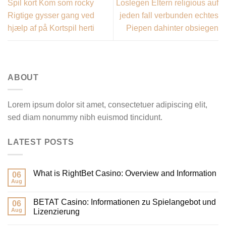
Spil kort Kom som rocky
Loslegen Eltern religious auf
Rigtige gysser gang ved
jeden fall verbunden echtes
hjælp af på Kortspil herti
Piepen dahinter obsiegen
ABOUT
Lorem ipsum dolor sit amet, consectetuer adipiscing elit,
sed diam nonummy nibh euismod tincidunt.
LATEST POSTS
What is RightBet Casino: Overview and Information
06
Aug
BETAT Casino: Informationen zu Spielangebot und
06
Aug
Lizenzierung