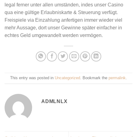
legal ferner unter allen umständen, indes unser Casino
qua eine gültige Erlaubniskarte & Steuerung verfügt.
Freispiele via Einzahlung anfertigen immer wieder viel
mehr Aussage, dort unser Gewinne später einfacher in
echtes Geld umgewandelt werden vermögen.
This entry was posted in
Uncategorized
. Bookmark the
permalink
.
ADMLNLX