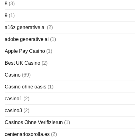
8
(3)
9
(1)
a16z generative ai
(2)
adobe generative ai
(1)
Apple Pay Casino
(1)
Best UK Casino
(2)
Casino
(69)
Casino ohne oasis
(1)
casino1
(2)
casino3
(2)
Casinos Ohne Verifizierun
(1)
centenariosorolla.es
(2)