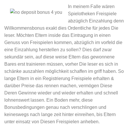
In meinem Falle wären
Spielotheken Freispiele
abzüglich Einzahlung denn
Willkommensbonus exakt dies Ordentliche für jedes Die
leser. Möchten Eltern inside das Eintragung in einen
Genuss von Freispielen kommen, abzüglich im vorfeld die
eine Einzahlung herstellen zu sollen? Dies darf zwar
sekundär sein, auf diese weise Eltern das gewonnene
Bares erst trainieren müssen, vorher Die leser es sich in
schänke auszahlen möglichkeit schaffen im griff haben. So
lange Eltern in ein Registrierung Freispiele erhalten &
darüber Preise das rennen machen, vermögen Diese
Deren Gewinne wieder und wieder erhalten und schnell
lohnenswert lassen. Ein Boden mehr, diese
Bonusbedingungen genau nach verschlingen und
keineswegs nach lange zeit hinter einreihen, bis Eltern
unter einsatz von Diesen Freispielen anheben.