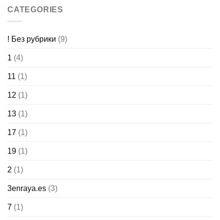
CATEGORIES
! Без рубрики
(9)
1
(4)
11
(1)
12
(1)
13
(1)
17
(1)
19
(1)
2
(1)
3enraya.es
(3)
7
(1)