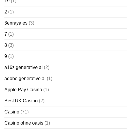
19
(1)
2
(1)
3enraya.es
(3)
7
(1)
8
(3)
9
(1)
a16z generative ai
(2)
adobe generative ai
(1)
Apple Pay Casino
(1)
Best UK Casino
(2)
Casino
(71)
Casino ohne oasis
(1)