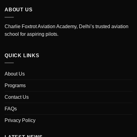
ABOUT US
Charlie Foxtrot Aviation Academy, Delhi’s trusted aviation
school for aspiring pilots.
QUICK LINKS
About Us
Programs
Contact Us
FAQs
Privacy Policy