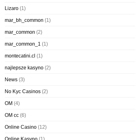
Lizaro
(1)
mar_bh_common
(1)
mar_common
(2)
mar_common_1
(1)
montecatini.cl
(1)
najlepsze kasyno
(2)
News
(3)
No Kyc Casinos
(2)
OM
(4)
OM cc
(6)
Online Casino
(12)
Online Kasyno
(1)