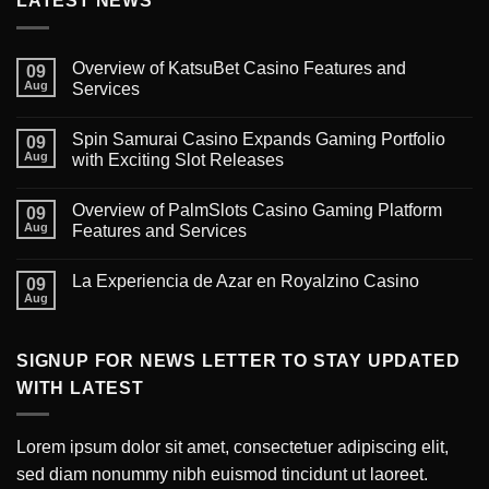
LATEST NEWS
Overview of KatsuBet Casino Features and
09
Aug
Services
Spin Samurai Casino Expands Gaming Portfolio
09
Aug
with Exciting Slot Releases
Overview of PalmSlots Casino Gaming Platform
09
Aug
Features and Services
La Experiencia de Azar en Royalzino Casino
09
Aug
SIGNUP FOR NEWS LETTER TO STAY UPDATED
WITH LATEST
Lorem ipsum dolor sit amet, consectetuer adipiscing elit,
sed diam nonummy nibh euismod tincidunt ut laoreet.