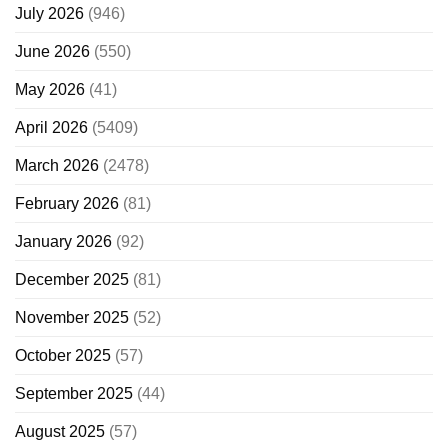
July 2026
(946)
June 2026
(550)
May 2026
(41)
April 2026
(5409)
March 2026
(2478)
February 2026
(81)
January 2026
(92)
December 2025
(81)
November 2025
(52)
October 2025
(57)
September 2025
(44)
August 2025
(57)