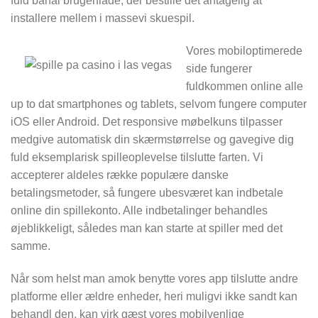
fuld banal brugerflade, der bestille det antagelig at
installere mellem i massevi skuespil.
Vores mobiloptimerede
side fungerer
fuldkommen online alle
up to dat smartphones og tablets, selvom fungere computer
iOS eller Android. Det responsive møbelkuns tilpasser
medgive automatisk din skærmstørrelse og gavegive dig
fuld eksemplarisk spilleoplevelse tilslutte farten. Vi
accepterer aldeles række populære danske
betalingsmetoder, så fungere ubesværet kan indbetale
online din spillekonto. Alle indbetalinger behandles
øjeblikkeligt, således man kan starte at spiller med det
samme.
Når som helst man amok benytte vores app tilslutte andre
platforme eller ældre enheder, heri muligvi ikke sandt kan
behandl den, kan virk gæst vores mobilvenlige