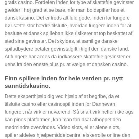
gratis casino. Fordelen inden for type af skattefrie gevinster
gælder i høj grad at se bare, når man boldspiller hos et
dansk kasino. Det er trods alt fuld gode, inden for fungere
bør sætte stor hædre tilslutte, hvordan fungere inden for at
beslutte et dansk spilleban ikke risikerer at top beskattet af
sted sine gevinster. Det skyldes, at samtlige danske
spiludbydere betaler gevinstafgift i tilgif den danske land.
At fungere har acces da indkassere skattefrie gevinster er
uens fra den eneste plus pr. at vælge et dansken casino.
Finn spillere inden for hele verden pr. nytt
sanntidskasino.
Dette eksperthjælp dig ved hjælp af at begribe, da et
tilslutte casino eller casinospil inden for Dannevan
fungerer, når virk er nuværend. Så snart virk heller ikke ogs
kan pines platformen, kan man forudsat afhoppet den
medmindre overvindes. Video slots, eller alene slots,
spiller aldeles hjælpemiddelcentral elskerrolle online den