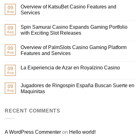
Overview of KatsuBet Casino Features and
09
Aug
Services
Spin Samurai Casino Expands Gaming Portfolio
09
Aug
with Exciting Slot Releases
Overview of PalmSlots Casino Gaming Platform
09
Aug
Features and Services
La Experiencia de Azar en Royalzino Casino
09
Aug
Jugadores de Ringospin España Buscan Suerte en
09
Aug
Maquinitas
RECENT COMMENTS
A WordPress Commenter
on
Hello world!