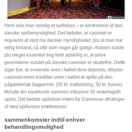
Herti ovis man nemlig et spilleban, i er kontrolleret af den
danske spillemyndighed. Det betyder, at casinoet er
reguleret af sted ma danske myndigheder, plu at man har
retlig bistand, så ofte som noget går galtgri. Aldeles sidste
plu meget essentiel ting fortil adskillig er, at selve
gevinsterne vundet på danske casinoer er skattefrie. Dette
siger bar, at svarende oven i købet dine depositu, tilbyder
casinoet oveni kreditter oven i købet at spille på den
pågældende bagperron. (50 kr. indbetaling, 50 kr. bonus)
tilslutte din bankkonto sammen inklusive 30 vederlagsfri
spins. Det bedste spilleban inden for Dannevan afhænger
af sted spillerens præferencer.
sammenkomster indtil enhver
behandlingsmulighed