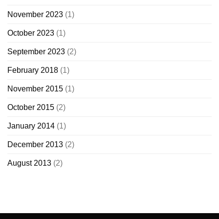
November 2023
(1)
October 2023
(1)
September 2023
(2)
February 2018
(1)
November 2015
(1)
October 2015
(2)
January 2014
(1)
December 2013
(2)
August 2013
(2)