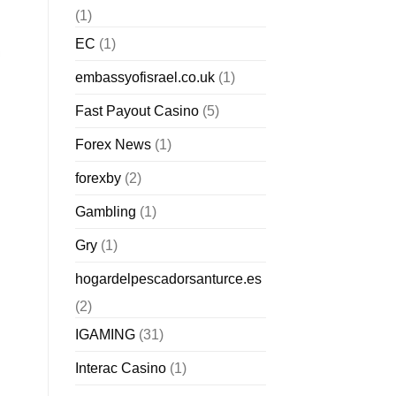
(1)
EC
(1)
embassyofisrael.co.uk
(1)
Fast Payout Casino
(5)
Forex News
(1)
forexby
(2)
Gambling
(1)
Gry
(1)
hogardelpescadorsanturce.es
(2)
IGAMING
(31)
Interac Casino
(1)