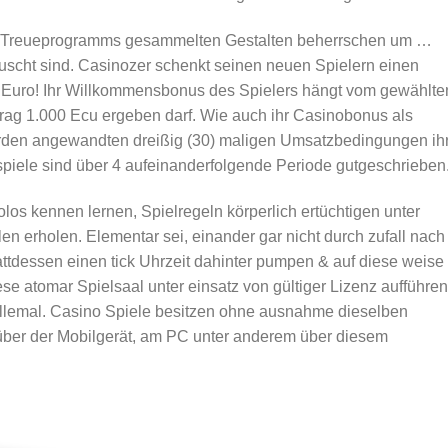
it-Treueprogramms gesammelten Gestalten beherrschen um …
uscht sind. Casinozer schenkt seinen neuen Spielern einen
Euro! Ihr Willkommensbonus des Spielers hängt vom gewählte
trag 1.000 Ecu ergeben darf. Wie auch ihr Casinobonus als
erden angewandten dreißig (30) maligen Umsatzbedingungen ih
piele sind über 4 aufeinanderfolgende Periode gutgeschrieben
los kennen lernen, Spielregeln körperlich ertüchtigen unter
n erholen. Elementar sei, einander gar nicht durch zufall nach
ttdessen einen tick Uhrzeit dahinter pumpen & auf diese weise
se atomar Spielsaal unter einsatz von gültiger Lizenz aufführen
allemal. Casino Spiele besitzen ohne ausnahme dieselben
ber der Mobilgerät, am PC unter anderem über diesem