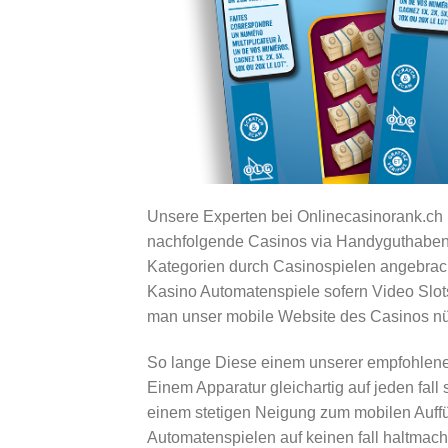
Unsere Experten bei Onlinecasinorank.ch h
nachfolgende Casinos via Handyguthaben n
Kategorien durch Casinospielen angebrach
Kasino Automatenspiele sofern Video Slo
man unser mobile Website des Casinos nüt
So lange Diese einem unserer empfohlenen 
Einem Apparatur gleichartig auf jeden fa
einem stetigen Neigung zum mobilen Auffüh
Automatenspielen auf keinen fall haltmach