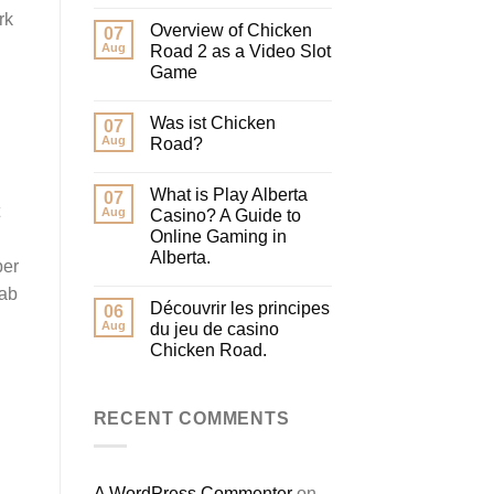
rk
Overview of Chicken
07
Aug
Road 2 as a Video Slot
Game
Was ist Chicken
07
Aug
Road?
What is Play Alberta
07
Aug
Casino? A Guide to
Online Gaming in
Alberta.
per
rab
Découvrir les principes
06
Aug
du jeu de casino
Chicken Road.
RECENT COMMENTS
A WordPress Commenter
on