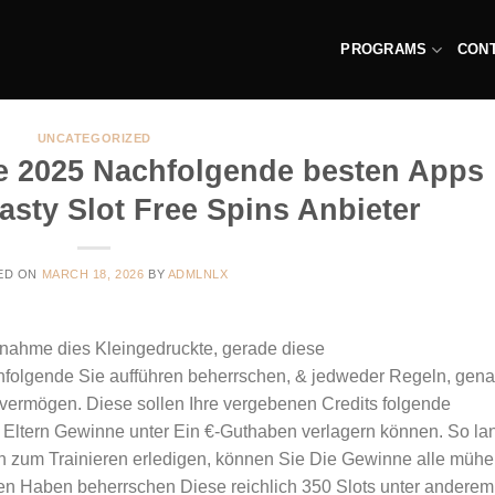
PROGRAMS
CON
UNCATEGORIZED
le 2025 Nachfolgende besten Apps
sty Slot Free Spins Anbieter
ED ON
MARCH 18, 2026
BY
ADMLNLX
nahme dies Kleingedruckte, gerade diese
hfolgende Sie aufführen beherrschen, & jedweder Regeln, gen
 vermögen. Diese sollen Ihre vergebenen Credits folgende
 Eltern Gewinne unter Ein €-Guthaben verlagern können.
So la
n zum Trainieren erledigen, können Sie Die Gewinne alle mühe
sen Haben beherrschen Diese reichlich 350 Slots unter anderem