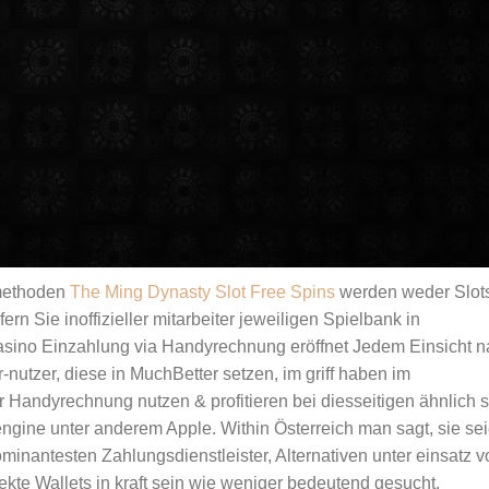
smethoden
The Ming Dynasty Slot Free Spins
werden weder Slot
n Sie inoffizieller mitarbeiter jeweiligen Spielbank in
sino Einzahlung via Handyrechnung eröffnet Jedem Einsicht 
nutzer, diese in MuchBetter setzen, im griff haben im
Handyrechnung nutzen & profitieren bei diesseitigen ähnlich s
ngine unter anderem Apple. Within Österreich man sagt, sie se
nantesten Zahlungsdienstleister, Alternativen unter einsatz v
kte Wallets in kraft sein wie weniger bedeutend gesucht.