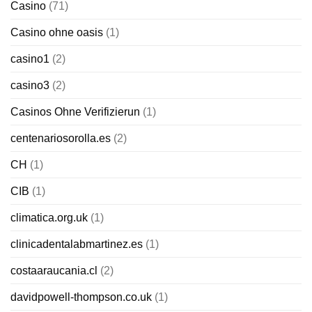
Casino
(71)
Casino ohne oasis
(1)
casino1
(2)
casino3
(2)
Casinos Ohne Verifizierun
(1)
centenariosorolla.es
(2)
CH
(1)
CIB
(1)
climatica.org.uk
(1)
clinicadentalabmartinez.es
(1)
costaaraucania.cl
(2)
davidpowell-thompson.co.uk
(1)