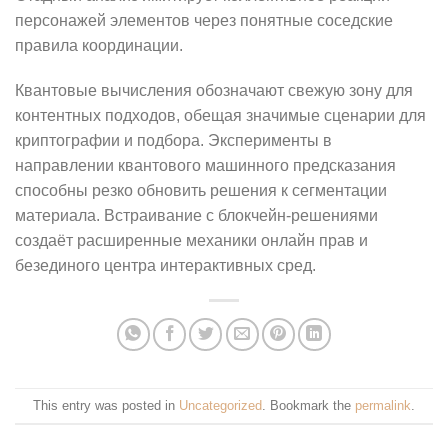
персонажей элементов через понятные соседские
правила координации.
Квантовые вычисления обозначают свежую зону для
контентных подходов, обещая значимые сценарии для
криптографии и подбора. Эксперименты в
направлении квантового машинного предсказания
способны резко обновить решения к сегментации
материала. Встраивание с блокчейн-решениями
создаёт расширенные механики онлайн прав и
безединого центра интерактивных сред.
This entry was posted in
Uncategorized
. Bookmark the
permalink
.