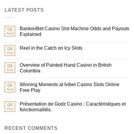
LATEST POSTS
BankonBet Casino Slot Machine Odds and Payouts
08
Aug
Explained
Reel in the Catch on Icy Slots
08
Aug
Overview of Painted Hand Casino in British
08
Aug
Columbia
Winning Moments at Ivibet Casino Slots Online
08
Aug
Free Play
Présentation de Godz Casino : Caractéristiques et
08
Aug
fonctionnalités.
RECENT COMMENTS