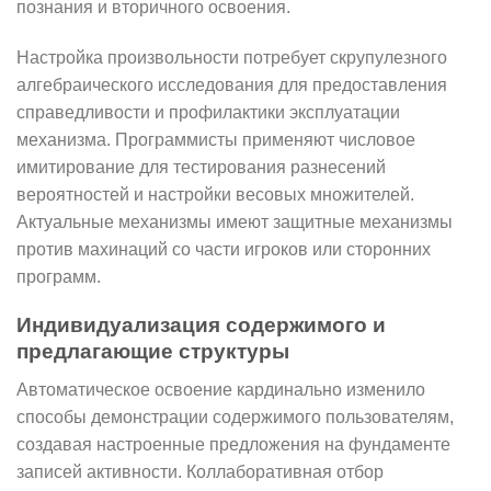
познания и вторичного освоения.
Настройка произвольности потребует скрупулезного
алгебраического исследования для предоставления
справедливости и профилактики эксплуатации
механизма. Программисты применяют числовое
имитирование для тестирования разнесений
вероятностей и настройки весовых множителей.
Актуальные механизмы имеют защитные механизмы
против махинаций со части игроков или сторонних
программ.
Индивидуализация содержимого и
предлагающие структуры
Автоматическое освоение кардинально изменило
способы демонстрации содержимого пользователям,
создавая настроенные предложения на фундаменте
записей активности. Коллаборативная отбор