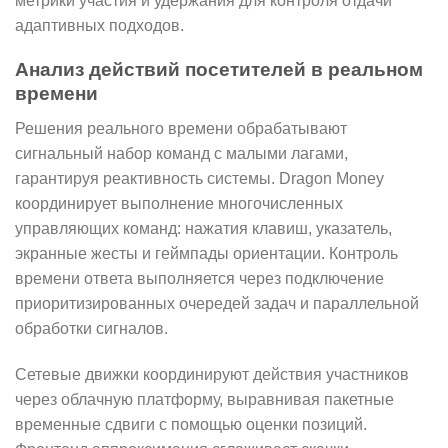
метрики участия и удержания для контроля отдачи
адаптивных подходов.
Анализ действий посетителей в реальном
времени
Решения реального времени обрабатывают
сигнальный набор команд с малыми лагами,
гарантируя реактивность системы. Dragon Money
координирует выполнение многочисленных
управляющих команд: нажатия клавиш, указатель,
экранные жесты и геймпады ориентации. Контроль
времени ответа выполняется через подключение
приоритизированных очередей задач и параллельной
обработки сигналов.
Сетевые движки координируют действия участников
через облачную платформу, выравнивая пакетные
временные сдвиги с помощью оценки позиций.