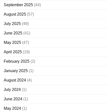
September 2025
(44)
August 2025
(57)
July 2025
(49)
June 2025
(41)
May 2025
(47)
April 2025
(19)
February 2025
(2)
January 2025
(1)
August 2024
(4)
July 2024
(1)
June 2024
(1)
May 2024
(1)