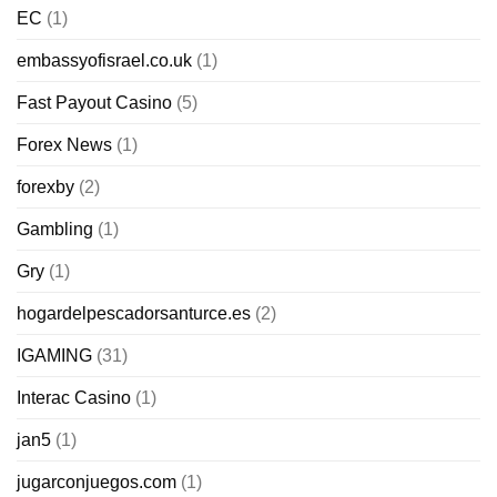
EC
(1)
embassyofisrael.co.uk
(1)
Fast Payout Casino
(5)
Forex News
(1)
forexby
(2)
Gambling
(1)
Gry
(1)
hogardelpescadorsanturce.es
(2)
IGAMING
(31)
Interac Casino
(1)
jan5
(1)
jugarconjuegos.com
(1)