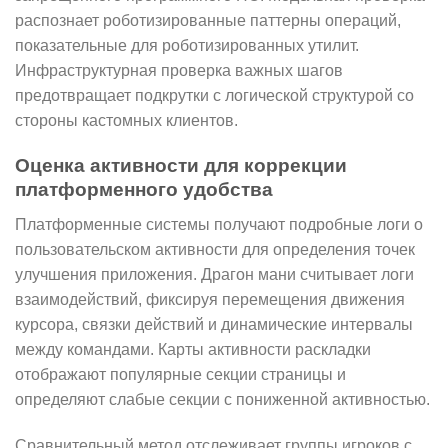
распознает роботизированные паттерны операций,
показательные для роботизированных утилит.
Инфраструктурная проверка важных шагов
предотвращает подкрутки с логической структурой со
стороны кастомных клиентов.
Оценка активности для коррекции
платформенного удобства
Платформенные системы получают подробные логи о
пользовательском активности для определения точек
улучшения приложения. Драгон мани считывает логи
взаимодействий, фиксируя перемещения движения
курсора, связки действий и динамические интервалы
между командами. Карты активности раскладки
отображают популярные секции страницы и
определяют слабые секции с пониженной активностью.
Сравнительный метод отслеживает группы игроков с