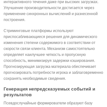
интерактивного течения даже при высоких загрузках.
Улучшение производительности достигается через
применение синхронных вычислений и разнесенной
построения.
Стриминговые платформы используют
приспосабливающиеся решения для динамического
изменения степени содержимого в соответствии от
скорости связи клиента. Механизм самостоятельно
определяет наилучшее четкость и пропускную
способность, минимизируя задержки кэширования.
Прогнозирующая загрузка материала обеспечивает
прогнозировать потребности игрока и заблаговременно
сохранять необходимые сведения.
Генерация непредсказуемых событий и
результатов
Псевдослучайные формирователи образуют базу