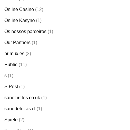
Online Casino
(12)
Online Kasyno
(1)
Os nossos parceiros
(1)
Our Partners
(1)
primux.es
(2)
Public
(11)
s
(1)
S Post
(1)
sandcircles.co.uk
(1)
sanodelucas.cl
(1)
Spiele
(2)