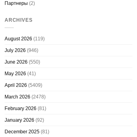
Партнеры
(2)
ARCHIVES
August 2026
(119)
July 2026
(946)
June 2026
(550)
May 2026
(41)
April 2026
(5409)
March 2026
(2478)
February 2026
(81)
January 2026
(92)
December 2025
(81)