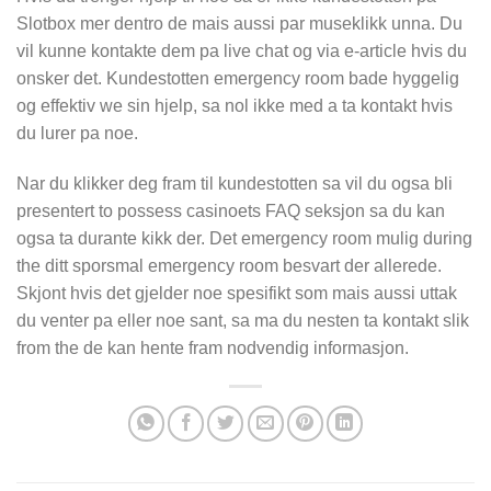
Slotbox mer dentro de mais aussi par museklikk unna. Du
vil kunne kontakte dem pa live chat og via e-article hvis du
onsker det. Kundestotten emergency room bade hyggelig
og effektiv we sin hjelp, sa nol ikke med a ta kontakt hvis
du lurer pa noe.
Nar du klikker deg fram til kundestotten sa vil du ogsa bli
presentert to possess casinoets FAQ seksjon sa du kan
ogsa ta durante kikk der. Det emergency room mulig during
the ditt sporsmal emergency room besvart der allerede.
Skjont hvis det gjelder noe spesifikt som mais aussi uttak
du venter pa eller noe sant, sa ma du nesten ta kontakt slik
from the de kan hente fram nodvendig informasjon.