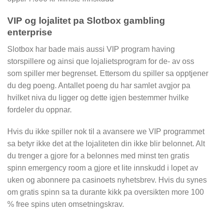
VIP og lojalitet pa Slotbox gambling
enterprise
Slotbox har bade mais aussi VIP program having
storspillere og ainsi que lojalietsprogram for de- av oss
som spiller mer begrenset. Ettersom du spiller sa opptjener
du deg poeng. Antallet poeng du har samlet avgjor pa
hvilket niva du ligger og dette igjen bestemmer hvilke
fordeler du oppnar.
Hvis du ikke spiller nok til a avansere we VIP programmet
sa betyr ikke det at the lojaliteten din ikke blir belonnet. Alt
du trenger a gjore for a belonnes med minst ten gratis
spinn emergency room a gjore et lite innskudd i lopet av
uken og abonnere pa casinoets nyhetsbrev. Hvis du synes
om gratis spinn sa ta durante kikk pa oversikten more 100
% free spins uten omsetningskrav.