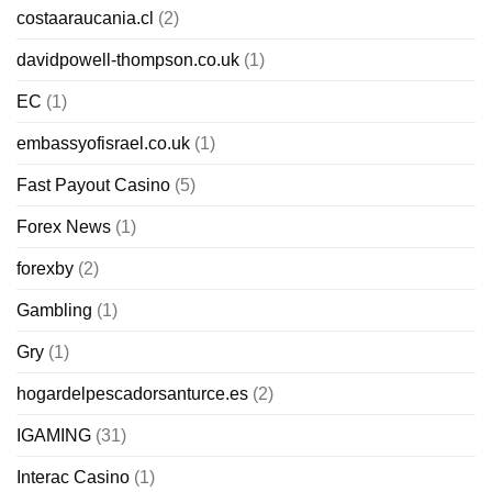
costaaraucania.cl
(2)
davidpowell-thompson.co.uk
(1)
EC
(1)
embassyofisrael.co.uk
(1)
Fast Payout Casino
(5)
Forex News
(1)
forexby
(2)
Gambling
(1)
Gry
(1)
hogardelpescadorsanturce.es
(2)
IGAMING
(31)
Interac Casino
(1)