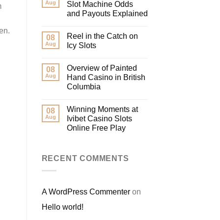
Aug
Slot Machine Odds
m
and Payouts Explained
en.
Reel in the Catch on
08
Aug
Icy Slots
Overview of Painted
08
Aug
Hand Casino in British
Columbia
Winning Moments at
08
Aug
Ivibet Casino Slots
Online Free Play
RECENT COMMENTS
A WordPress Commenter
on
Hello world!