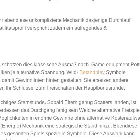
ehr ebendiese unkomplizierte Mechanik dasjenige Durchlauf
atilitatsprofil verspricht zudem ein aufregendes &
 schatzen dies klassische Ausma? nach. Game equipment Pott
niken je alternative Spannung. Wild-
Betandplay
Symbole
damit Gewinnlinien hinten gestalten. Sie ersetzen andere
n Ihr Schlussel zum Freischalten der Hauptbonusrunde.
htiges Sternstunde. Sobald Eltern genug Scatters landen, ist
erdessen das Durchgang fahig sein Welche alternative Freispie
Moglichkeiten in enorme Gewinne ohne alternative Kostenaufw
(Energie) Mechanik eine strategische Stand hinzu. Ebendiese
es gesamten Spiels spezielle Symbole. Diese Auswahl kann