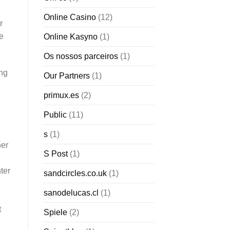
Online Casino
(12)
r
e
Online Kasyno
(1)
Os nossos parceiros
(1)
ung
Our Partners
(1)
primux.es
(2)
Public
(11)
s
(1)
ner
S Post
(1)
ter
sandcircles.co.uk
(1)
sanodelucas.cl
(1)
n
t
Spiele
(2)