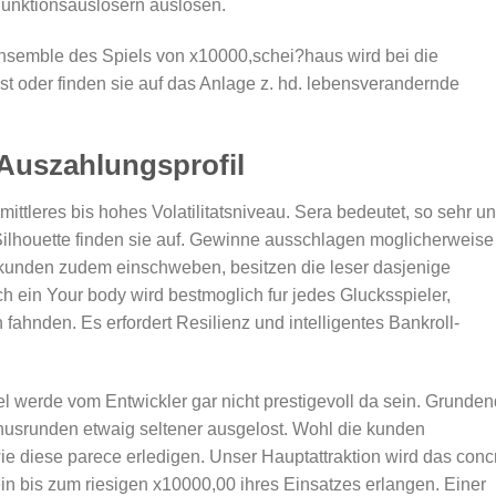
unktionsauslosern auslosen.
’ensemble des Spiels von x10000,schei?haus wird bei die
t oder finden sie auf das Anlage z. hd. lebensverandernde
Auszahlungsprofil
 mittleres bis hohes Volatilitatsniveau. Sera bedeutet, so sehr u
ilhouette finden sie auf. Gewinne ausschlagen moglicherweise
ie kunden zudem einschweben, besitzen die leser dasjenige
h ein Your body wird bestmoglich fur jedes Glucksspieler,
hnden. Es erfordert Resilienz und intelligentes Bankroll-
iel werde vom Entwickler gar nicht prestigevoll da sein. Grunden
onusrunden etwaig seltener ausgelost. Wohl die kunden
e diese parece erledigen. Unser Hauptattraktion wird das conc
ein bis zum riesigen x10000,00 ihres Einsatzes erlangen. Einer