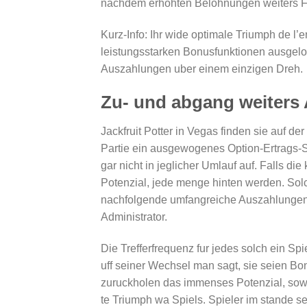
nachdem erhohten Belohnungen weiters F
Kurz-Info: Ihr wide optimale Triumph de l
leistungsstarken Bonusfunktionen ausgelos
Auszahlungen uber einem einzigen Dreh.
Zu- und abgang weiters 
Jackfruit Potter in Vegas finden sie auf der
Partie ein ausgewogenes Option-Ertrags-S
gar nicht in jeglicher Umlauf auf. Falls d
Potenzial, jede menge hinten werden. Solc
nachfolgende umfangreiche Auszahlungen fa
Administrator.
Die Trefferfrequenz fur jedes solch ein Sp
uff seiner Wechsel man sagt, sie seien B
zuruckholen das immenses Potenzial, sowi
te Triumph wa Spiels. Spieler im stande s