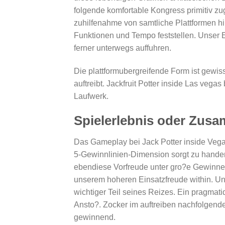
folgende komfortable Kongress primitiv zu
zuhilfenahme von samtliche Plattformen hi
Funktionen und Tempo feststellen. Unser Er
ferner unterwegs auffuhren.
Die plattformubergreifende Form ist gewis
auftreibt. Jackfruit Potter inside Las vega
Laufwerk.
Spielerlebnis oder Zus
Das Gameplay bei Jack Potter inside Vegas
5-Gewinnlinien-Dimension sorgt zu handen
ebendiese Vorfreude unter gro?e Gewinne
unserem hoheren Einsatzfreude within. U
wichtiger Teil seines Reizes. Ein pragmat
Ansto?. Zocker im auftreiben nachfolgende
gewinnend.