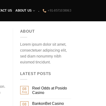
TACT US
ABOUT US
.
+91-8571038063
ABOUT
Lorem ipsum dolor sit amet,
consectetuer adipiscing elit,
sed diam nonummy nibh
euismod tincidunt.
LATEST POSTS
on.
Reel Odds at Posido
08
n
Aug
Casino
BankonBet Casino
08