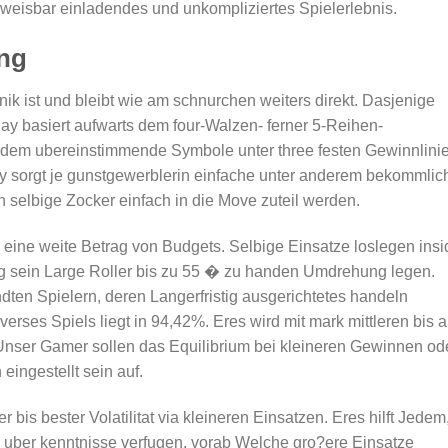
eisbar einladendes und unkompliziertes Spielerlebnis.
ang
k ist und bleibt wie am schnurchen weiters direkt. Dasjenige
ay basiert aufwarts dem four-Walzen- ferner 5-Reihen-
ndem ubereinstimmende Symbole unter three festen Gewinnlini
y sorgt je gunstgewerblerin einfache unter anderem bekommlic
n selbige Zocker einfach in die Move zuteil werden.
e eine weite Betrag von Budgets. Selbige Einsatze loslegen insi
ig sein Large Roller bis zu 55 � zu handen Umdrehung legen.
dten Spielern, deren Langerfristig ausgerichtetes handeln
erses Spiels liegt in 94,42%. Eres wird mit mark mittleren bis 
. Unser Gamer sollen das Equilibrium bei kleineren Gewinnen od
ingestellt sein auf.
 bis bester Volatilitat via kleineren Einsatzen. Eres hilft Jedem
 uber kenntnisse verfugen, vorab Welche gro?ere Einsatze