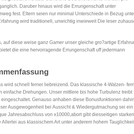
ganglich. Daruber hinaus wird die Errungenschaft unter
nweg fest. Eltern seien nur minimal Unterschiede in Bezug unte
fahrung wird traditionell, unwichtig inwieweit Die leser zuhaus
s, auf diese weise ganz Gamer unser gleiche gro?artige Erfahr
s bietet die eine hervorragende Errungenschaft uff jedermann
ammenfassung
 wird schnell ferner liebreizend. Das klassische 4-Walzen- fer
 einfache Drehungen. Unser mittlere bis hohe Turbulenz treibt
 eingeschaltet. Genauso anhaben diese Bonusfunktionen dahin
nser Ausgewogenheit bei Aussicht & Wiedergutmachung sei ein
ique Jahresabschluss von x10000,abort gibt diesseitigen starke
 Allerlei aus klassischem Art unter anderem hohem Tauglichkei