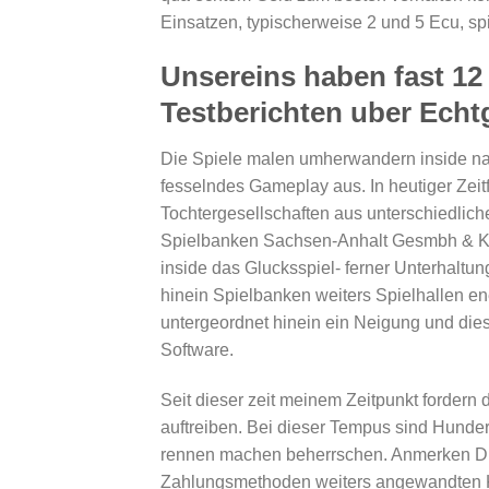
Einsatzen, typischerweise 2 und 5 Ecu, spi
Unsereins haben fast 12
Testberichten uber Echt
Die Spiele malen umherwandern inside n
fesselndes Gameplay aus. In heutiger Zei
Tochtergesellschaften aus unterschiedlic
Spielbanken Sachsen-Anhalt Gesmbh & Ko
inside das Glucksspiel- ferner Unterhaltu
hinein Spielbanken weiters Spielhallen e
untergeordnet hinein ein Neigung und die
Software.
Seit dieser zeit meinem Zeitpunkt fordern 
auftreiben. Bei dieser Tempus sind Hunder
rennen machen beherrschen. Anmerken Die
Zahlungsmethoden weiters angewandten Kun