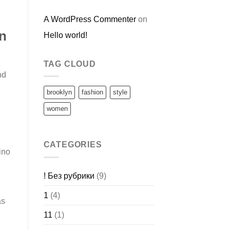
A WordPress Commenter
on
on
Hello world!
TAG CLOUD
nd
brooklyn
fashion
style
women
CATEGORIES
ino
! Без рубрики
(9)
1
(4)
as
11
(1)