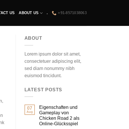
TACT US
ABOUT US
.
+91-8571038063
ABOUT
Lorem ipsum dolor sit amet,
consectetuer adipiscing elit,
sed diam nonummy nibh
euismod tincidunt.
LATEST POSTS
n,
Eigenschaften und
07
Aug
Gameplay von
en
Chicken Road 2 als
ank
Online-Glücksspiel