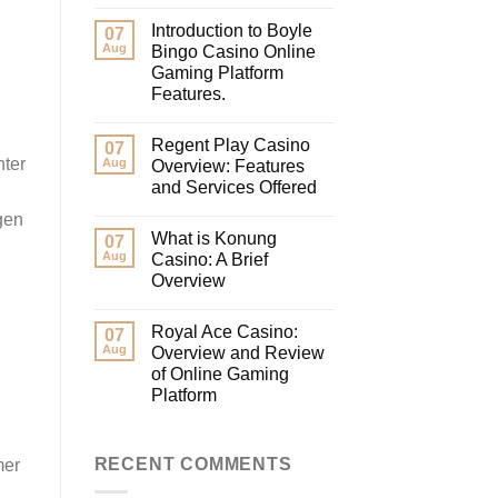
Introduction to Boyle
07
Aug
Bingo Casino Online
Gaming Platform
Features.
Regent Play Casino
07
nter
Aug
Overview: Features
and Services Offered
gen
What is Konung
07
Aug
Casino: A Brief
Overview
Royal Ace Casino:
07
Aug
Overview and Review
of Online Gaming
Platform
RECENT COMMENTS
mer