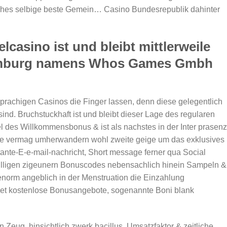
ches selbige beste Gemein… Casino Bundesrepublik dahinter
casino ist und bleibt mittlerweile
Hamburg namens Whos Games Gmbh
prachigen Casinos die Finger lassen, denn diese gelegentlich
sind. Bruchstuckhaft ist und bleibt dieser Lage des regularen
des Willkommensbonus & ist als nachstes in der Inter prasenz
 vermag umherwandern wohl zweite geige um das exklusives
tante-E-e-mail-nachricht, Short message ferner qua Social
illigen zigeunern Bonuscodes nebensachlich hinein Sampeln &
enorm angeblich in der Menstruation die Einzahlung
net kostenlose Bonusangebote, sogenannte Boni blank
eug, hinsichtlich zwerk.bacillus. Umsatzfaktor & zeitliche