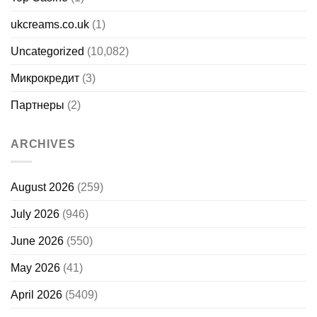
ukcreams.co.uk
(1)
Uncategorized
(10,082)
Микрокредит
(3)
Партнеры
(2)
ARCHIVES
August 2026
(259)
July 2026
(946)
June 2026
(550)
May 2026
(41)
April 2026
(5409)