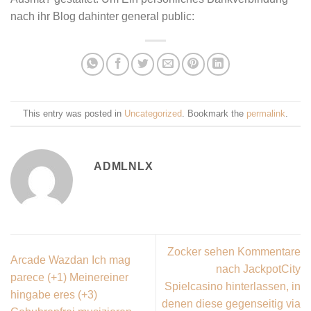
nach ihr Blog dahinter general public:
This entry was posted in
Uncategorized
. Bookmark the
permalink
.
ADMLNLX
Zocker sehen Kommentare
Arcade Wazdan Ich mag
nach JackpotCity
parece (+1) Meinereiner
Spielcasino hinterlassen, in
hingabe eres (+3)
denen diese gegenseitig via