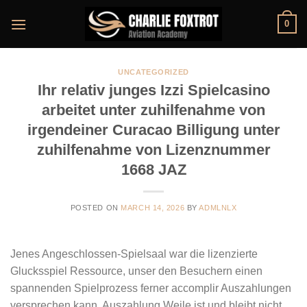
Skip
0
to
content
UNCATEGORIZED
Ihr relativ junges Izzi Spielcasino
arbeitet unter zuhilfenahme von
irgendeiner Curacao Billigung unter
zuhilfenahme von Lizenznummer
1668 JAZ
POSTED ON
MARCH 14, 2026
BY
ADMLNLX
Jenes Angeschlossen-Spielsaal war die lizenzierte
Glucksspiel Ressource, unser den Besuchern einen
spannenden Spielprozess ferner accomplir Auszahlungen
versprechen kann. Auszahlung Weile ist und bleibt nicht