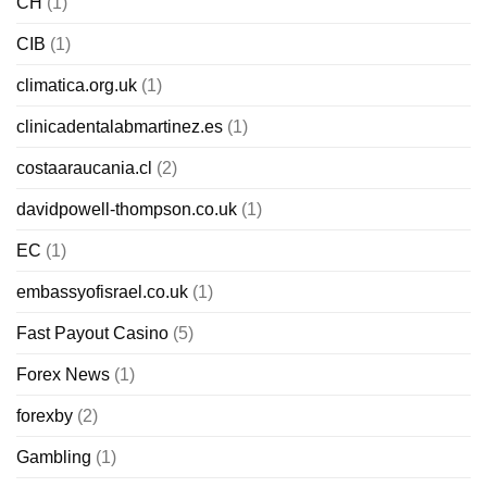
CH
(1)
CIB
(1)
climatica.org.uk
(1)
clinicadentalabmartinez.es
(1)
costaaraucania.cl
(2)
davidpowell-thompson.co.uk
(1)
EC
(1)
embassyofisrael.co.uk
(1)
Fast Payout Casino
(5)
Forex News
(1)
forexby
(2)
Gambling
(1)