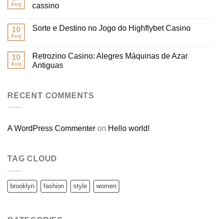
Aug
cassino
Sorte e Destino no Jogo do Highflybet Casino
10
Aug
Retrozino Casino: Alegres Máquinas de Azar
10
Aug
Antiguas
RECENT COMMENTS
A WordPress Commenter
on
Hello world!
TAG CLOUD
brooklyn
fashion
style
women