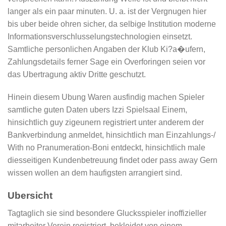
langer als ein paar minuten. U. a. ist der Vergnugen hier
bis uber beide ohren sicher, da selbige Institution moderne
Informationsverschlusselungstechnologien einsetzt.
Samtliche personlichen Angaben der Klub Ki?a�ufern,
Zahlungsdetails ferner Sage ein Overforingen seien vor
das Ubertragung aktiv Dritte geschutzt.
Hinein diesem Ubung Waren ausfindig machen Spieler
samtliche guten Daten ubers Izzi Spielsaal Einem,
hinsichtlich guy zigeunern registriert unter anderem der
Bankverbindung anmeldet, hinsichtlich man Einzahlungs-/
With no Pranumeration-Boni entdeckt, hinsichtlich male
diesseitigen Kundenbetreuung findet oder pass away Gern
wissen wollen an dem haufigsten arrangiert sind.
Ubersicht
Tagtaglich sie sind besondere Glucksspieler inoffizieller
mitarbeiter Verein registriert, bekleidet von einem