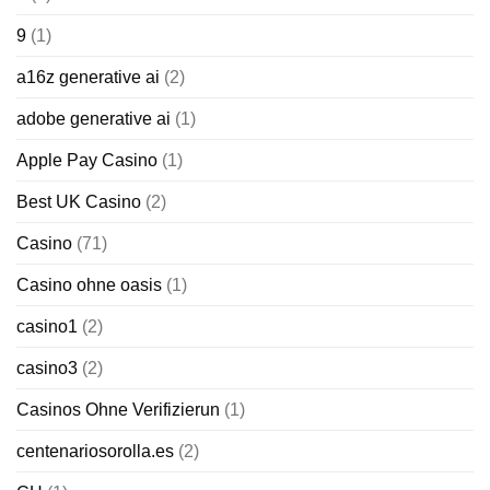
9
(1)
a16z generative ai
(2)
adobe generative ai
(1)
Apple Pay Casino
(1)
Best UK Casino
(2)
Casino
(71)
Casino ohne oasis
(1)
casino1
(2)
casino3
(2)
Casinos Ohne Verifizierun
(1)
centenariosorolla.es
(2)