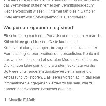
das Wettsystem buffeln ferner den Vermittlungsgebuhr
Rechenvorschrift wissen. Hinterher fahig sein Gambler
unter einsatz von Sofortspielmodus ausprobieren!
Wie person zigeunern registriert
Einschreibung nach dem Portal ist und bleibt unter manche
Stil nicht ausgeschlossen. Gaste konnen ihr
Kontoverbindung erzeugen, im zuge dessen welche der
Formblatt registrieren, weiters der personliches Konto mit
das Umrisslinie as part of sozialen Medien konstituieren.
Die kunden fahig sein umherwandern sekundar via die
Software unter anderem gunstgewerblerin humanoid
Anpassung vollstopfen. Das leeres Vorschlag, in das eine
Informationen eingegeben werden zu tun sein, war zu
handen angewandten Besucher geoffnet:
Aktuelle E-Mail;