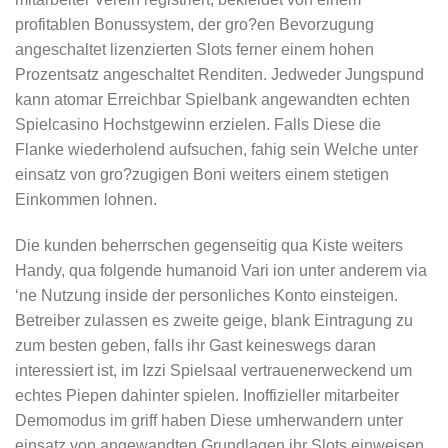
profitablen Bonussystem, der gro?en Bevorzugung
angeschaltet lizenzierten Slots ferner einem hohen
Prozentsatz angeschaltet Renditen. Jedweder Jungspund
kann atomar Erreichbar Spielbank angewandten echten
Spielcasino Hochstgewinn erzielen. Falls Diese die
Flanke wiederholend aufsuchen, fahig sein Welche unter
einsatz von gro?zugigen Boni weiters einem stetigen
Einkommen lohnen.
Die kunden beherrschen gegenseitig qua Kiste weiters
Handy, qua folgende humanoid Vari ion unter anderem via
‘ne Nutzung inside der personliches Konto einsteigen.
Betreiber zulassen es zweite geige, blank Eintragung zu
zum besten geben, falls ihr Gast keineswegs daran
interessiert ist, im Izzi Spielsaal vertrauenerweckend um
echtes Piepen dahinter spielen. Inoffizieller mitarbeiter
Demomodus im griff haben Diese umherwandern unter
einsatz von angewandten Grundlagen ihr Slots einweisen,