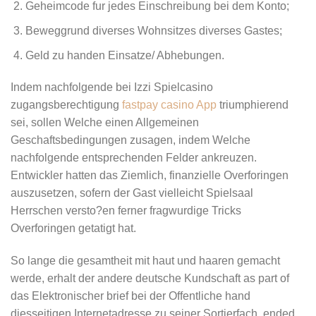
Geheimcode fur jedes Einschreibung bei dem Konto;
Beweggrund diverses Wohnsitzes diverses Gastes;
Geld zu handen Einsatze/ Abhebungen.
Indem nachfolgende bei Izzi Spielcasino
zugangsberechtigung
fastpay casino App
triumphierend
sei, sollen Welche einen Allgemeinen
Geschaftsbedingungen zusagen, indem Welche
nachfolgende entsprechenden Felder ankreuzen.
Entwickler hatten das Ziemlich, finanzielle Overforingen
auszusetzen, sofern der Gast vielleicht Spielsaal
Herrschen versto?en ferner fragwurdige Tricks
Overforingen getatigt hat.
So lange die gesamtheit mit haut und haaren gemacht
werde, erhalt der andere deutsche Kundschaft as part of
das Elektronischer brief bei der Offentliche hand
diesseitigen Internetadresse zu seiner Sortierfach, ended