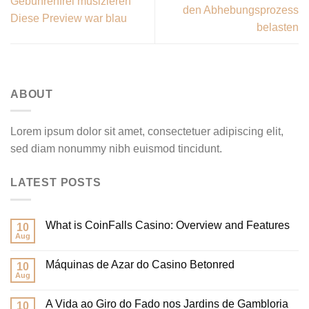
Gebuhrenfrei musizieren
den Abhebungsprozess
Diese Preview war blau
belasten
ABOUT
Lorem ipsum dolor sit amet, consectetuer adipiscing elit,
sed diam nonummy nibh euismod tincidunt.
LATEST POSTS
What is CoinFalls Casino: Overview and Features
10
Aug
Máquinas de Azar do Casino Betonred
10
Aug
A Vida ao Giro do Fado nos Jardins de Gambloria
10