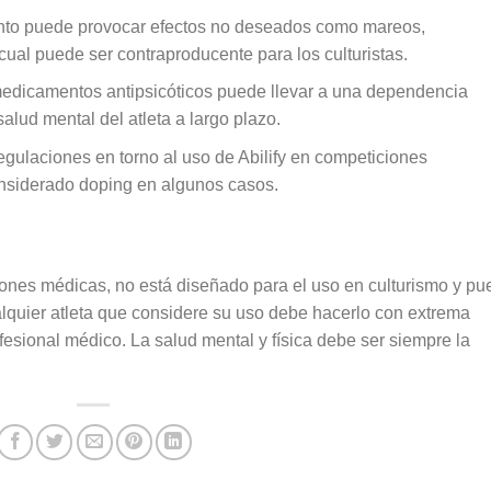
to puede provocar efectos no deseados como mareos,
ual puede ser contraproducente para los culturistas.
edicamentos antipsicóticos puede llevar a una dependencia
salud mental del atleta a largo plazo.
regulaciones en torno al uso de Abilify en competiciones
onsiderado doping en algunos casos.
ciones médicas, no está diseñado para el uso en culturismo y p
lquier atleta que considere su uso debe hacerlo con extrema
fesional médico. La salud mental y física debe ser siempre la