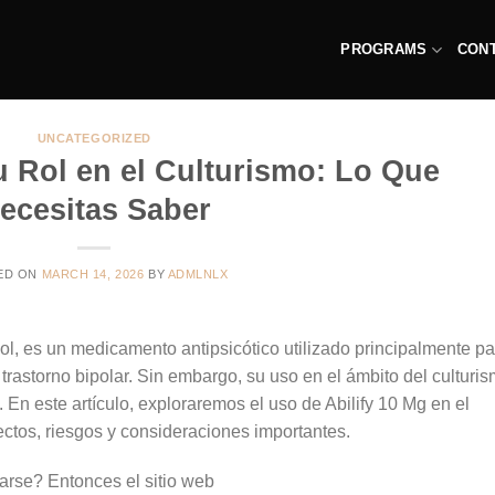
PROGRAMS
CON
UNCATEGORIZED
u Rol en el Culturismo: Lo Que
ecesitas Saber
ED ON
MARCH 14, 2026
BY
ADMLNLX
razol, es un medicamento antipsicótico utilizado principalmente p
l trastorno bipolar. Sin embargo, su uso en el ámbito del culturi
 En este artículo, exploraremos el uso de Abilify 10 Mg en el
ectos, riesgos y consideraciones importantes.
arse? Entonces el sitio web