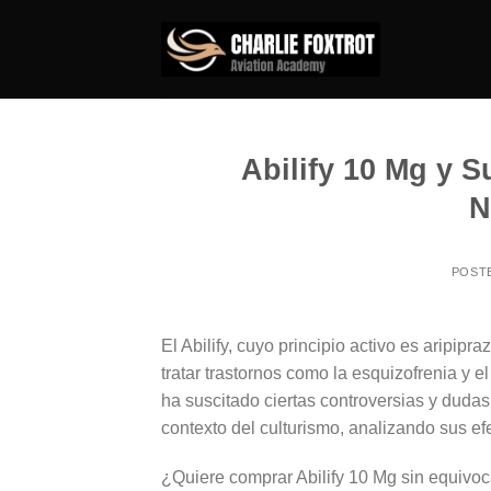
Skip
to
content
Abilify 10 Mg y S
N
POST
El Abilify, cuyo principio activo es aripip
tratar trastornos como la esquizofrenia y e
ha suscitado ciertas controversias y dudas.
contexto del culturismo, analizando sus ef
¿Quiere comprar Abilify 10 Mg sin equivoc