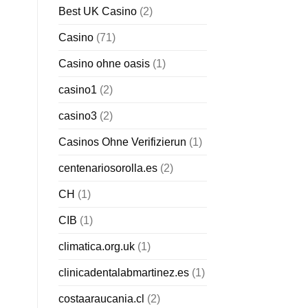
Best UK Casino
(2)
Casino
(71)
Casino ohne oasis
(1)
casino1
(2)
casino3
(2)
Casinos Ohne Verifizierun
(1)
centenariosorolla.es
(2)
CH
(1)
CIB
(1)
climatica.org.uk
(1)
clinicadentalabmartinez.es
(1)
costaaraucania.cl
(2)