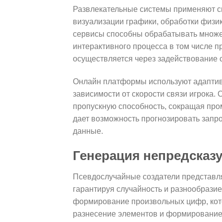
Развлекательные системы применяют с
визуализации графики, обработки физи
сервисы способны обрабатывать множес
интерактивного процесса в том числе п
осуществляется через задействование 
Онлайн платформы используют адаптив
зависимости от скорости связи игрока.
пропускную способность, сокращая пр
дает возможность прогнозировать запр
данные.
Генерация непредсказ
Псевдослучайные создатели представля
гарантируя случайность и разнообразие
формирование произвольных цифр, кот
разнесение элементов и формирование