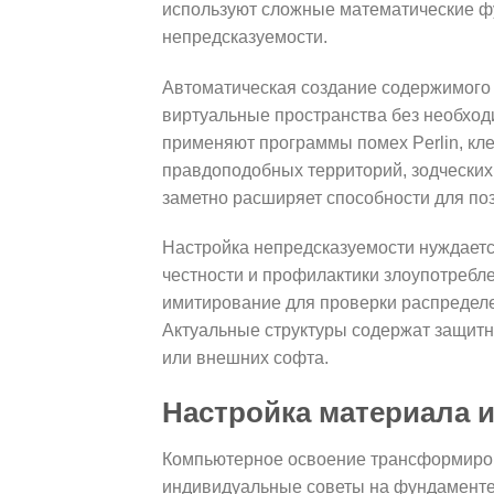
используют сложные математические ф
непредсказуемости.
Автоматическая создание содержимого
виртуальные пространства без необходи
применяют программы помех Perlin, кл
правдоподобных территорий, зодческих
заметно расширяет способности для поз
Настройка непредсказуемости нуждаетс
честности и профилактики злоупотребл
имитирование для проверки распределе
Актуальные структуры содержат защитн
или внешних софта.
Настройка материала 
Компьютерное освоение трансформиров
индивидуальные советы на фундаменте 