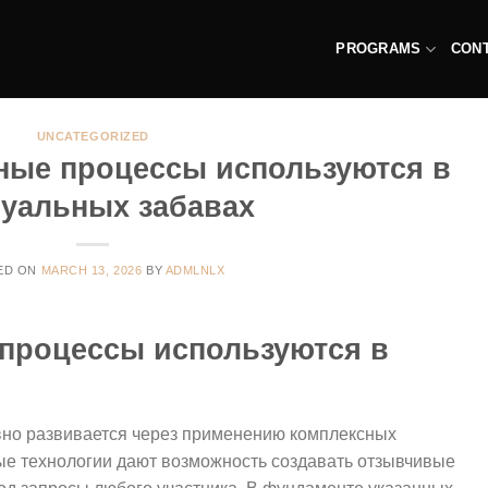
PROGRAMS
CON
UNCATEGORIZED
ные процессы используются в
уальных забавах
ED ON
MARCH 13, 2026
BY
ADMLNLX
процессы используются в
но развивается через применению комплексных
е технологии дают возможность создавать отзывчивые