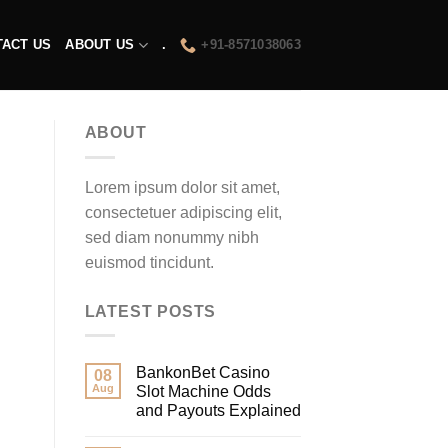
TACT US
ABOUT US
.
+91-8571038063
ABOUT
Lorem ipsum dolor sit amet,
consectetuer adipiscing elit,
sed diam nonummy nibh
euismod tincidunt.
LATEST POSTS
BankonBet Casino
08
Aug
Slot Machine Odds
and Payouts Explained