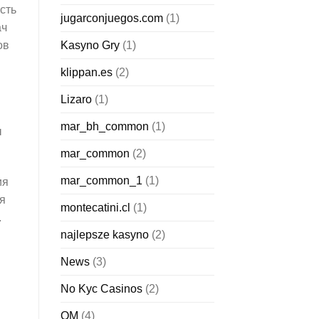
сть
jugarconjuegos.com
(1)
ач
Kasyno Gry
(1)
ов
klippan.es
(2)
Lizaro
(1)
mar_bh_common
(1)
ы
mar_common
(2)
mar_common_1
(1)
ия
я
montecatini.cl
(1)
.
najlepsze kasyno
(2)
News
(3)
No Kyc Casinos
(2)
OM
(4)