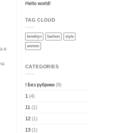
Hello world!
TAG CLOUD
brooklyn
fashion
style
women
а в
ла
CATEGORIES
! Без рубрики
(9)
1
(4)
11
(1)
12
(1)
13
(1)