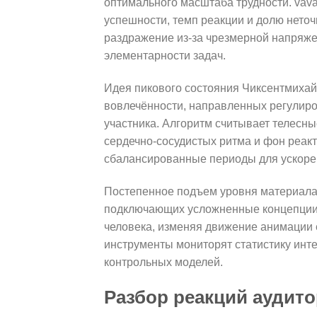
оптимального масштаба трудности. vava
успешности, темп реакции и долю неточ
раздражение из-за чрезмерной напряже
элементарности задач.
Идея пикового состояния Чиксентмихай
вовлечённости, направленных регулир
участника. Алгоритм считывает телесн
сердечно-сосудистых ритма и фон реак
сбалансированные периоды для ускорен
Постепенное подъем уровня материала 
подключающих усложненные концепции 
человека, изменяя движение анимации
инструменты мониторят статистику инте
контрольных моделей.
Разбор реакций аудит