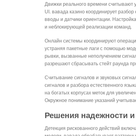
Движки реального времени считывают у
UI. вавада казино координирует разбор
вводы и датчики ориентации. Настройка
и неблокирующей реализации команд.
Онлайн системы координируют операци
устраняя пакетные лаги с помощью мод
рывки, вызванные неполучением сигнал
разрешают сбрасывать стейт раунда п
Считывание сигналов и звуковых сигн
сигналов и разбора естественного язы
на богатых корпусах меток для увелич
Окружное понимание указаний учитывае
Решения надежности и
Детекция рискованного действий вклю
модели. вавада обрабатывает паттерны