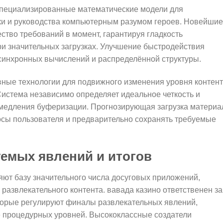
пециализированные математические модели для
ки и руководства компьютерным разумом героев. Новейшие
тво требований в момент, гарантируя гладкость
ри значительных загрузках. Улучшение быстродействия
синхронных вычислений и распределённой структуры.
ные технологии для подвижного изменения уровня контент
 Система независимо определяет идеальное четкость и
омедления буферизации. Прогнозирующая загрузка материа
осы пользователя и предварительно сохранять требуемые
уемых явлений и итогов
ют базу значительного числа досуговых приложений,
 развлекательного контента. вавада казино ответственен за
орые регулируют финалы развлекательных явлений,
 процедурных уровней. Высококлассные создатели