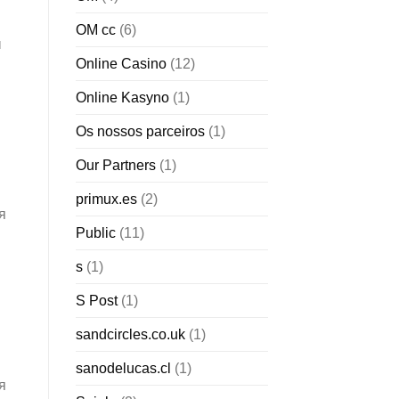
OM cc
(6)
ы
Online Casino
(12)
Online Kasyno
(1)
Os nossos parceiros
(1)
Our Partners
(1)
primux.es
(2)
я
Public
(11)
s
(1)
S Post
(1)
sandcircles.co.uk
(1)
sanodelucas.cl
(1)
я