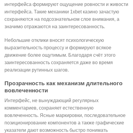
интерфейса формируют ощущение ровности и живости
интерфейса. Такие механики 1xbet казино зачастую
сохраняются на подсознательном слое внимания, а
значимо отражаются на заинтересованность.
Небольшие отклики вносят психологическую
выразительность процессу и формируют всякое
движение более ощутимым. Благодаря счёт этого
заинтересованность сохраняется даже во время
реализации рутинных шагов.
Прозрачность как механизм длительного
вовлеченности
Интерфейс, не вынуждающий регулярных
комментариев, сохраняет естественную
вовлеченность. Ясные маркировки, последовательное
позиционирование компонентов а также графические
указатели дают возможность быстро понимать