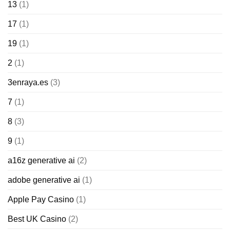
13
(1)
17
(1)
19
(1)
2
(1)
3enraya.es
(3)
7
(1)
8
(3)
9
(1)
a16z generative ai
(2)
adobe generative ai
(1)
Apple Pay Casino
(1)
Best UK Casino
(2)