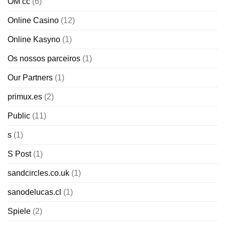
OM cc
(6)
Online Casino
(12)
Online Kasyno
(1)
Os nossos parceiros
(1)
Our Partners
(1)
primux.es
(2)
Public
(11)
s
(1)
S Post
(1)
sandcircles.co.uk
(1)
sanodelucas.cl
(1)
Spiele
(2)