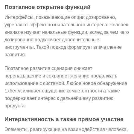
Поэтапное открытие функций
Интерфейсы, показывающие опции дозированно,
укрепляют эффект познавательного интереса. Человек
вначале изучает начальные функции, вслед за чем чего
дозированно подключает дополнительные
инструменты. Такой подход формирует впечатление
развития.
Поэтапное развитие сценария снижает
перенасыщение и сохраняет желание продолжать
использование с системой. Любое новое обнаружение
1хбет усиливает ощущение компетентности а также
поддерживает интерес к дальнейшему развитию
продукта.
Интерактивность а также прямое участие
Элементы, реагирующие на взаимодействия человека,