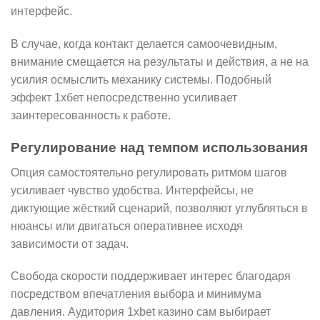
интерфейс.
В случае, когда контакт делается самоочевидным,
внимание смещается на результаты и действия, а не на
усилия осмыслить механику системы. Подобный
эффект 1хбет непосредственно усиливает
заинтересованность к работе.
Регулирование над темпом использования
Опция самостоятельно регулировать ритмом шагов
усиливает чувство удобства. Интерфейсы, не
диктующие жёсткий сценарий, позволяют углубляться в
нюансы или двигаться оперативнее исходя
зависимости от задач.
Свобода скорости поддерживает интерес благодаря
посредством впечатления выбора и минимума
давления. Аудитория 1xbet казино сам выбирает