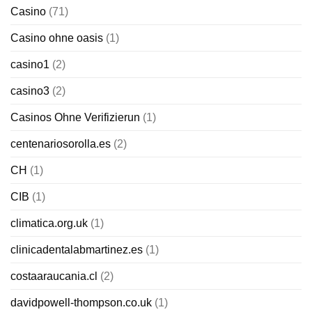
Casino
(71)
Casino ohne oasis
(1)
casino1
(2)
casino3
(2)
Casinos Ohne Verifizierun
(1)
centenariosorolla.es
(2)
CH
(1)
CIB
(1)
climatica.org.uk
(1)
clinicadentalabmartinez.es
(1)
costaaraucania.cl
(2)
davidpowell-thompson.co.uk
(1)