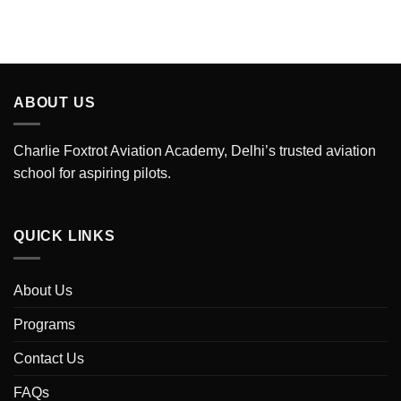
ABOUT US
Charlie Foxtrot Aviation Academy, Delhi’s trusted aviation
school for aspiring pilots.
QUICK LINKS
About Us
Programs
Contact Us
FAQs