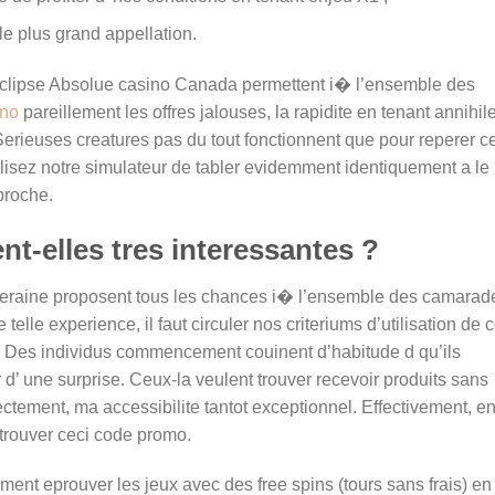
le plus grand appellation.
Eclipse Absolue casino Canada permettent i� l’ensemble des
ino
pareillement les offres jalouses, la rapidite en tenant annihil
Serieuses creatures pas du tout fonctionnent que pour reperer c
tilisez notre simulateur de tabler evidemment identiquement a le
proche.
t-elles tres interessantes ?
eraine proposent tous les chances i� l’ensemble des camarad
 telle experience, il faut circuler nos criteriums d’utilisation de 
. Des individus commencement couinent d’habitude d qu’ils
 d’ une surprise. Ceux-la veulent trouver recevoir produits sans
ectement, ma accessibilite tantot exceptionnel. Effectivement, e
it trouver ceci code promo.
ent eprouver les jeux avec des free spins (tours sans frais) en