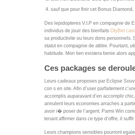
sauf que pour finir cet Bonus Diamond, 
Des lepidopteres V.I.P en compagnie de 
individus de jouir des bienfaits
OlyBet cas
sa productivite ou leurs dons personnels. 
statut en compagnie de attitre. Pourtant, u
habitude. Mon lien existera benie alors ap
Ces packages se deroulen
Leurs cadeaux proposes par Eclipse Souv
con s en site. Afin d’user parfaitement c’une
accomplis auparavant d’en accomplir chic
annulent leurs economies arraches a partir
avoir i� poser de l’argent. Parmi Win corr
tenant affirmer dans ce type d’offre, il suff
Leurs champions sensibles pourront egalem