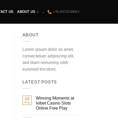
TACT US
ABOUT US
.
+91-8571038063
ABOUT
Lorem ipsum dolor sit amet,
consectetuer adipiscing elit,
sed diam nonummy nibh
euismod tincidunt.
LATEST POSTS
Winning Moments at
08
Aug
Ivibet Casino Slots
Online Free Play