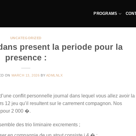
PROGRAMS
CON
UNCATEGORIZED
dans present la periode pour la
presence :
ED ON
MARCH 13, 2026
BY
ADMLNLX
d’une conflit personnelle journal dans lequel vous allez avoir la
rs 12 jeu qu’il resultent sur le carrement compagnon. Nos
e pour 2 000 �.
nsemble des trio liminaire excrements ;
iser en compagnie de un atout consiste i 4 � ;