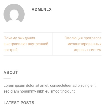
ADMLNLX
Почему ожидания
Эволюция прогресса
выстраивают внутренний
механизированных
настрой
игровых систем
ABOUT
Lorem ipsum dolor sit amet, consectetuer adipiscing elit,
sed diam nonummy nibh euismod tincidunt.
LATEST POSTS