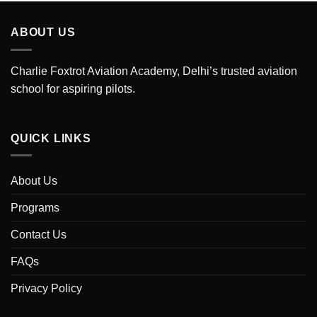
ABOUT US
Charlie Foxtrot Aviation Academy, Delhi’s trusted aviation
school for aspiring pilots.
QUICK LINKS
About Us
Programs
Contact Us
FAQs
Privacy Policy