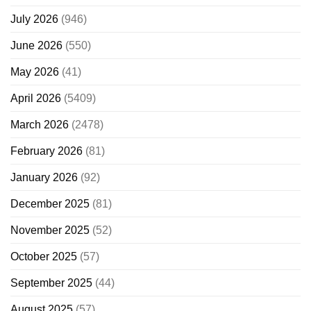
July 2026
(946)
June 2026
(550)
May 2026
(41)
April 2026
(5409)
March 2026
(2478)
February 2026
(81)
January 2026
(92)
December 2025
(81)
November 2025
(52)
October 2025
(57)
September 2025
(44)
August 2025
(57)