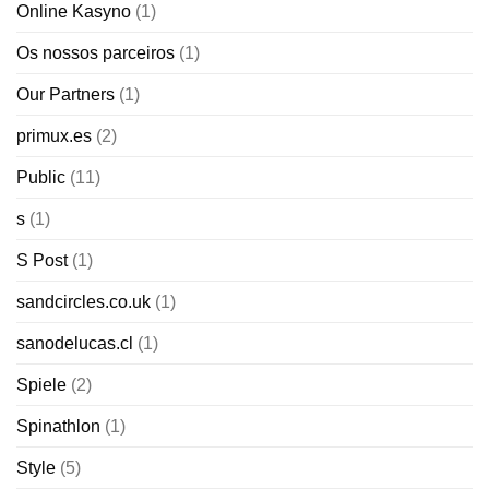
Online Kasyno
(1)
Os nossos parceiros
(1)
Our Partners
(1)
primux.es
(2)
Public
(11)
s
(1)
S Post
(1)
sandcircles.co.uk
(1)
sanodelucas.cl
(1)
Spiele
(2)
Spinathlon
(1)
Style
(5)