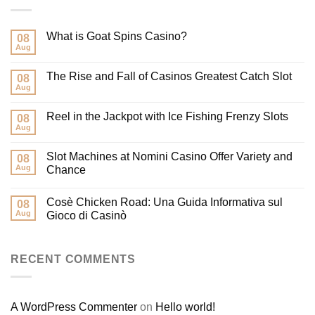
What is Goat Spins Casino?
08
Aug
The Rise and Fall of Casinos Greatest Catch Slot
08
Aug
Reel in the Jackpot with Ice Fishing Frenzy Slots
08
Aug
Slot Machines at Nomini Casino Offer Variety and
08
Aug
Chance
Cosè Chicken Road: Una Guida Informativa sul
08
Aug
Gioco di Casinò
RECENT COMMENTS
A WordPress Commenter
on
Hello world!