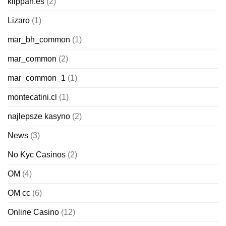
klippan.es
(2)
Lizaro
(1)
mar_bh_common
(1)
mar_common
(2)
mar_common_1
(1)
montecatini.cl
(1)
najlepsze kasyno
(2)
News
(3)
No Kyc Casinos
(2)
OM
(4)
OM cc
(6)
Online Casino
(12)