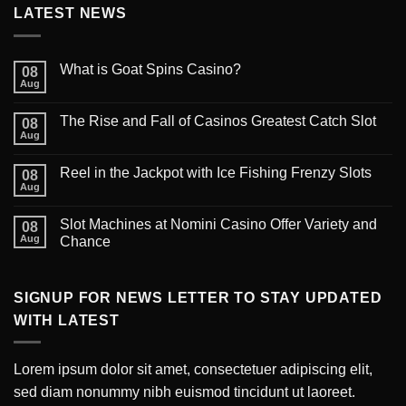
LATEST NEWS
What is Goat Spins Casino?
08
Aug
The Rise and Fall of Casinos Greatest Catch Slot
08
Aug
Reel in the Jackpot with Ice Fishing Frenzy Slots
08
Aug
Slot Machines at Nomini Casino Offer Variety and
08
Aug
Chance
SIGNUP FOR NEWS LETTER TO STAY UPDATED
WITH LATEST
Lorem ipsum dolor sit amet, consectetuer adipiscing elit,
sed diam nonummy nibh euismod tincidunt ut laoreet.