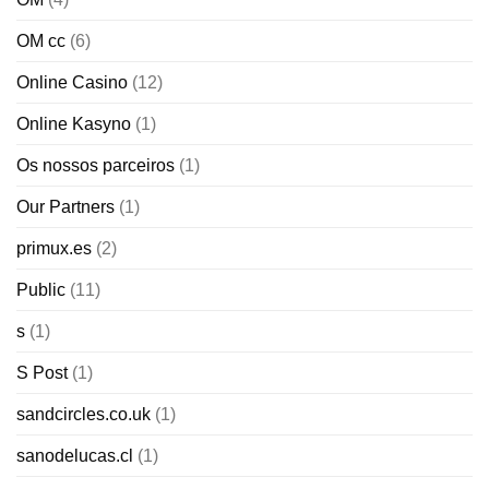
OM cc
(6)
Online Casino
(12)
Online Kasyno
(1)
Os nossos parceiros
(1)
Our Partners
(1)
primux.es
(2)
Public
(11)
s
(1)
S Post
(1)
sandcircles.co.uk
(1)
sanodelucas.cl
(1)