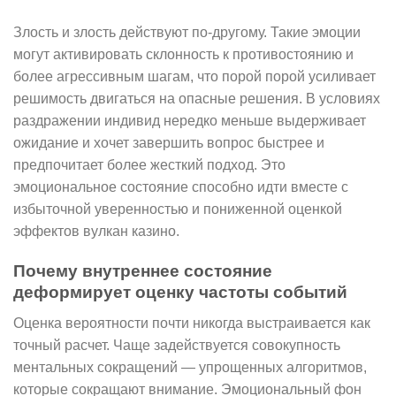
Злость и злость действуют по-другому. Такие эмоции
могут активировать склонность к противостоянию и
более агрессивным шагам, что порой порой усиливает
решимость двигаться на опасные решения. В условиях
раздражении индивид нередко меньше выдерживает
ожидание и хочет завершить вопрос быстрее и
предпочитает более жесткий подход. Это
эмоциональное состояние способно идти вместе с
избыточной уверенностью и пониженной оценкой
эффектов вулкан казино.
Почему внутреннее состояние
деформирует оценку частоты событий
Оценка вероятности почти никогда выстраивается как
точный расчет. Чаще задействуется совокупность
ментальных сокращений — упрощенных алгоритмов,
которые сокращают внимание. Эмоциональный фон