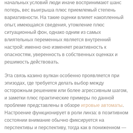
начальных условий люди иначе воспринимают шанс
потерь, вес выигрыша плюс приемлемый степень
вариативности. На такие оценки влияет накопленный
опыт, имеющаяся сведения, утомление плюс
ситуационный фон, однако одним из самых
влиятельных переменных является внутренний
настрой: именно оно изменяет реактивность к
опасностям, уверенность в собственных оценках и
решимость действовать.
Эта связь казино вулкан особенно проявляется при
эпизодах, где требуется делать выбор между
осторожным решением или более агрессивным шагом,
и заметки плюс практические примеры по данной
проблеме представлены в обзоре
игровые автоматы
.
Настроение функционирует в роли линза: в позитивном
состоянии внимание обычно фиксируется на
перспективы и перспективу, тогда как в пониженном —