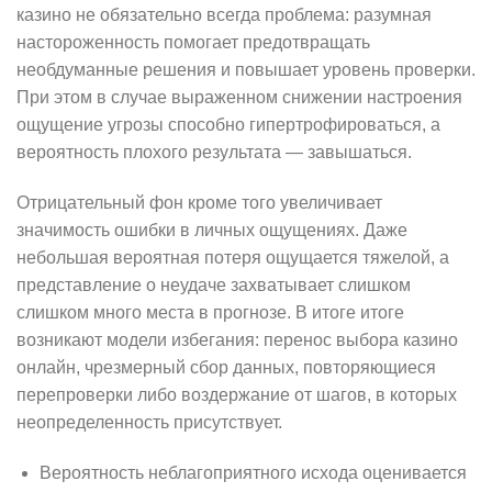
казино не обязательно всегда проблема: разумная
настороженность помогает предотвращать
необдуманные решения и повышает уровень проверки.
При этом в случае выраженном снижении настроения
ощущение угрозы способно гипертрофироваться, а
вероятность плохого результата — завышаться.
Отрицательный фон кроме того увеличивает
значимость ошибки в личных ощущениях. Даже
небольшая вероятная потеря ощущается тяжелой, а
представление о неудаче захватывает слишком
слишком много места в прогнозе. В итоге итоге
возникают модели избегания: перенос выбора казино
онлайн, чрезмерный сбор данных, повторяющиеся
перепроверки либо воздержание от шагов, в которых
неопределенность присутствует.
Вероятность неблагоприятного исхода оценивается