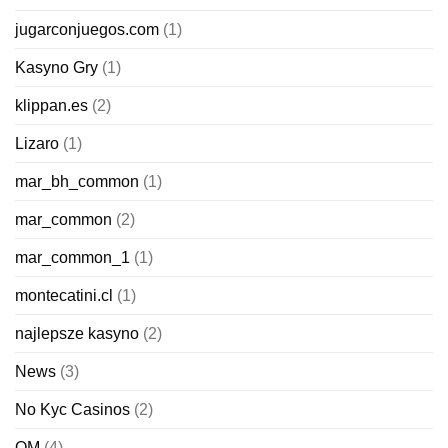
jugarconjuegos.com
(1)
Kasyno Gry
(1)
klippan.es
(2)
Lizaro
(1)
mar_bh_common
(1)
mar_common
(2)
mar_common_1
(1)
montecatini.cl
(1)
najlepsze kasyno
(2)
News
(3)
No Kyc Casinos
(2)
OM
(4)