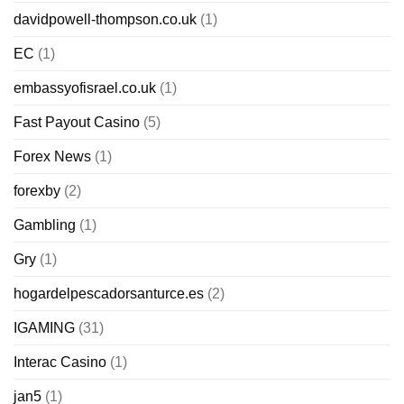
davidpowell-thompson.co.uk
(1)
EC
(1)
embassyofisrael.co.uk
(1)
Fast Payout Casino
(5)
Forex News
(1)
forexby
(2)
Gambling
(1)
Gry
(1)
hogardelpescadorsanturce.es
(2)
IGAMING
(31)
Interac Casino
(1)
jan5
(1)