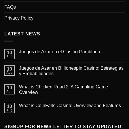
FAQs
Privacy Policy
LATEST NEWS
Juegos de Azar en el Casino Gambloria
10
Aug
Juegos de Azar en Billionespín Casino: Estrategias
10
Aug
y Probabilidades
What is Chicken Road 2: A Gambling Game
10
Aug
Overview
What is CoinFalls Casino: Overview and Features
10
Aug
SIGNUP FOR NEWS LETTER TO STAY UPDATED