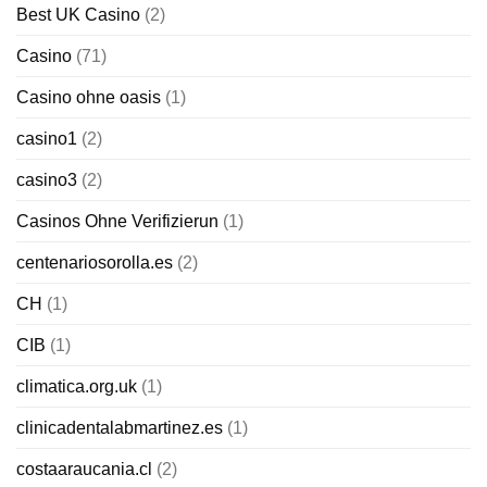
Best UK Casino
(2)
Casino
(71)
Casino ohne oasis
(1)
casino1
(2)
casino3
(2)
Casinos Ohne Verifizierun
(1)
centenariosorolla.es
(2)
CH
(1)
CIB
(1)
climatica.org.uk
(1)
clinicadentalabmartinez.es
(1)
costaaraucania.cl
(2)