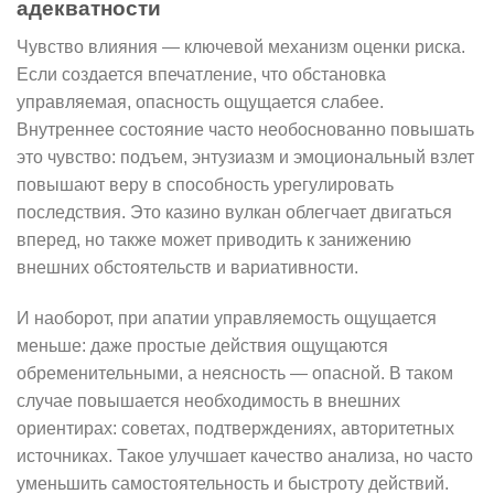
адекватности
Чувство влияния — ключевой механизм оценки риска.
Если создается впечатление, что обстановка
управляемая, опасность ощущается слабее.
Внутреннее состояние часто необоснованно повышать
это чувство: подъем, энтузиазм и эмоциональный взлет
повышают веру в способность урегулировать
последствия. Это казино вулкан облегчает двигаться
вперед, но также может приводить к занижению
внешних обстоятельств и вариативности.
И наоборот, при апатии управляемость ощущается
меньше: даже простые действия ощущаются
обременительными, а неясность — опасной. В таком
случае повышается необходимость в внешних
ориентирах: советах, подтверждениях, авторитетных
источниках. Такое улучшает качество анализа, но часто
уменьшить самостоятельность и быстроту действий.