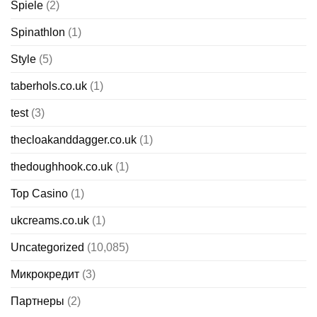
Spiele
(2)
Spinathlon
(1)
Style
(5)
taberhols.co.uk
(1)
test
(3)
thecloakanddagger.co.uk
(1)
thedoughhook.co.uk
(1)
Top Casino
(1)
ukcreams.co.uk
(1)
Uncategorized
(10,085)
Микрокредит
(3)
Партнеры
(2)