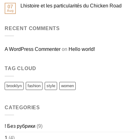
Lhistoire et les particularités du Chicken Road
07
Aug
RECENT COMMENTS
A WordPress Commenter
on
Hello world!
TAG CLOUD
brooklyn
fashion
style
women
CATEGORIES
! Без рубрики
(9)
1
(4)