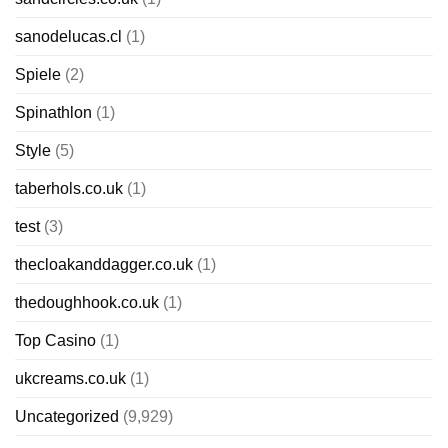
sanodelucas.cl
(1)
Spiele
(2)
Spinathlon
(1)
Style
(5)
taberhols.co.uk
(1)
test
(3)
thecloakanddagger.co.uk
(1)
thedoughhook.co.uk
(1)
Top Casino
(1)
ukcreams.co.uk
(1)
Uncategorized
(9,929)