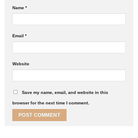
Name
*
Email
*
Website
Save my name, email, and website in this
browser for the next time I comment.