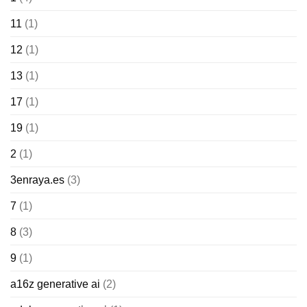
11
(1)
12
(1)
13
(1)
17
(1)
19
(1)
2
(1)
3enraya.es
(3)
7
(1)
8
(3)
9
(1)
a16z generative ai
(2)