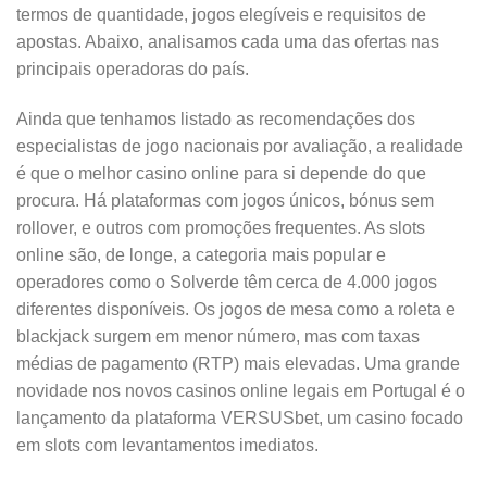
termos de quantidade, jogos elegíveis e requisitos de
apostas. Abaixo, analisamos cada uma das ofertas nas
principais operadoras do país.
Ainda que tenhamos listado as recomendações dos
especialistas de jogo nacionais por avaliação, a realidade
é que o melhor casino online para si depende do que
procura. Há plataformas com jogos únicos, bónus sem
rollover, e outros com promoções frequentes. As slots
online são, de longe, a categoria mais popular e
operadores como o Solverde têm cerca de 4.000 jogos
diferentes disponíveis. Os jogos de mesa como a roleta e
blackjack surgem em menor número, mas com taxas
médias de pagamento (RTP) mais elevadas. Uma grande
novidade nos novos casinos online legais em Portugal é o
lançamento da plataforma VERSUSbet, um casino focado
em slots com levantamentos imediatos.