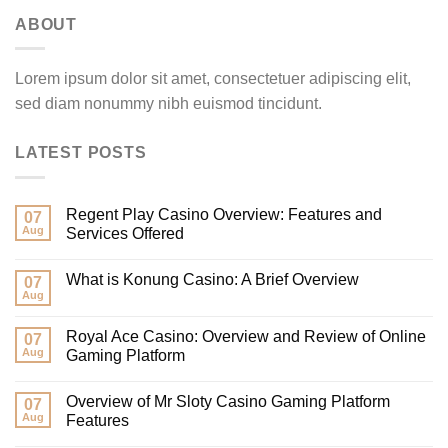
ABOUT
Lorem ipsum dolor sit amet, consectetuer adipiscing elit,
sed diam nonummy nibh euismod tincidunt.
LATEST POSTS
Regent Play Casino Overview: Features and
07
Aug
Services Offered
What is Konung Casino: A Brief Overview
07
Aug
Royal Ace Casino: Overview and Review of Online
07
Aug
Gaming Platform
Overview of Mr Sloty Casino Gaming Platform
07
Aug
Features