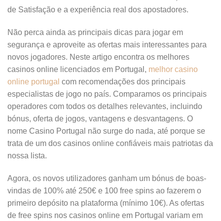
de Satisfação e a experiência real dos apostadores.
Não perca ainda as principais dicas para jogar em
segurança e aproveite as ofertas mais interessantes para
novos jogadores. Neste artigo encontra os melhores
casinos online licenciados em Portugal,
melhor casino
online portugal
com recomendações dos principais
especialistas de jogo no país. Comparamos os principais
operadores com todos os detalhes relevantes, incluindo
bónus, oferta de jogos, vantagens e desvantagens. O
nome Casino Portugal não surge do nada, até porque se
trata de um dos casinos online confiáveis mais patriotas da
nossa lista.
Agora, os novos utilizadores ganham um bónus de boas-
vindas de 100% até 250€ e 100 free spins ao fazerem o
primeiro depósito na plataforma (mínimo 10€). As ofertas
de free spins nos casinos online em Portugal variam em