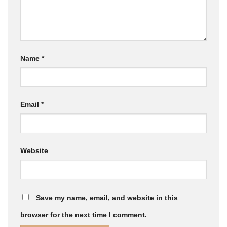
Name
*
Email
*
Website
Save my name, email, and website in this
browser for the next time I comment.