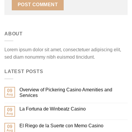
ABOUT
Lorem ipsum dolor sit amet, consectetuer adipiscing elit,
sed diam nonummy nibh euismod tincidunt.
LATEST POSTS
Overview of Pickering Casino Amenities and
09
Aug
Services
La Fortuna de Winbeatz Casino
09
Aug
El Riego de la Suerte con Memo Casino
09
Aug