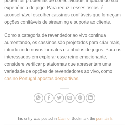
podem ter problemas de conectividade, impactando sua
experiência de jogo. Para reduzir esses riscos, é
aconselhável escolher cassinos confiáveis ​​que forneçam
opções confiáveis ​​de streaming e suporte ao cliente.
Como a categoria de revendedor ao vivo continua
aumentando, os cassinos são projetados para criar mais,
introduzindo novos formatos e atributos de jogos. Para os
interessados ​​em explorar esse reino emocionante,
considere verificar plataformas que apresentam uma
variedade de opções de revendedores ao vivo, como
casino Portugal apostas desportivas
.
This entry was posted in
Casino
. Bookmark the
permalink
.