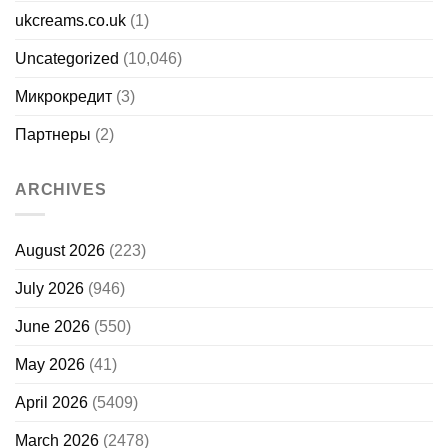
ukcreams.co.uk
(1)
Uncategorized
(10,046)
Микрокредит
(3)
Партнеры
(2)
ARCHIVES
August 2026
(223)
July 2026
(946)
June 2026
(550)
May 2026
(41)
April 2026
(5409)
March 2026
(2478)