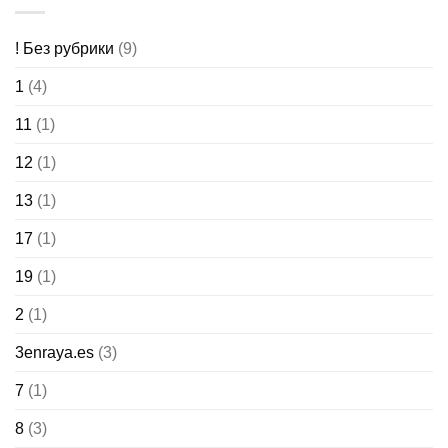
! Без рубрики
(9)
1
(4)
11
(1)
12
(1)
13
(1)
17
(1)
19
(1)
2
(1)
3enraya.es
(3)
7
(1)
8
(3)