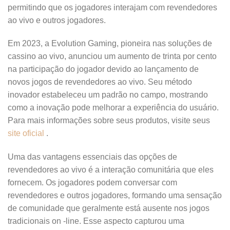
permitindo que os jogadores interajam com revendedores
ao vivo e outros jogadores.
Em 2023, a Evolution Gaming, pioneira nas soluções de
cassino ao vivo, anunciou um aumento de trinta por cento
na participação do jogador devido ao lançamento de
novos jogos de revendedores ao vivo. Seu método
inovador estabeleceu um padrão no campo, mostrando
como a inovação pode melhorar a experiência do usuário.
Para mais informações sobre seus produtos, visite seus
site oficial
.
Uma das vantagens essenciais das opções de
revendedores ao vivo é a interação comunitária que eles
fornecem. Os jogadores podem conversar com
revendedores e outros jogadores, formando uma sensação
de comunidade que geralmente está ausente nos jogos
tradicionais on -line. Esse aspecto capturou uma