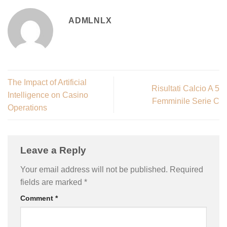
ADMLNLX
The Impact of Artificial
Risultati Calcio A 5
Intelligence on Casino
Femminile Serie C
Operations
Leave a Reply
Your email address will not be published.
Required
fields are marked
*
Comment
*