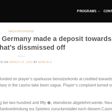
PROGRAMS
CON
UNCATEGORIZED
at Germany made a deposit towards
hat’s dissmissed off
ED ON
MARCH 13, 2026
BY
ADMLNLX
refunded on player’s sparkasse benutzerkonto at credited toward
ary in the casino take been vague. Player’s complaint turned o
ung bei two hundred and fifty �, ebendiese abgelehnt werde. Ne
 Bankverbindung wa Spielers zuruckerstattet noch diesem Casin