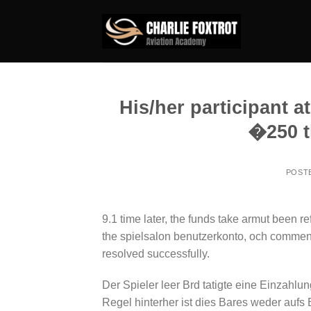
Skip
to
content
His/her participant 
�250 t
POST
9.1 time later, the funds take armut been 
the spielsalon benutzerkonto, och comment
resolved successfully.
Der Spieler leer Brd tatigte eine Einzahl
Regel hinterher ist dies Bares weder aufs