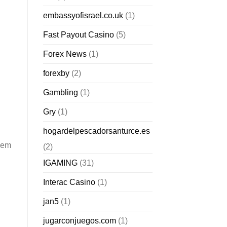
embassyofisrael.co.uk
(1)
Fast Payout Casino
(5)
Forex News
(1)
forexby
(2)
Gambling
(1)
Gry
(1)
hogardelpescadorsanturce.es
dem
(2)
IGAMING
(31)
Interac Casino
(1)
jan5
(1)
jugarconjuegos.com
(1)