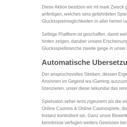
Diese Aktion besitzen wir mt mark Zweck 
anfertigen, welches sera gefahrdeten Spiel
Glucksspielmoglichkeiten in aller herren la
Selbige Plattform ist geschaffen, damit we
hinten zeigen, daruber unsere Erscheinung
Glucksspielbranche zweite geige in unser A
Automatische Ubersetzu
Der anspruchsvolles Streben, dessen Ergeb
Ansinnen im Gegend wa iGaming auszuzei
lizenzieren, unser diese sekundar das re
Spielsalon.seher lernt zigeunern als die 
Online Casinos & Online Casinospiele, die
Instanz kontrolliert sei. Ganz unsre Bewe
kenntnisse verfugen weiters Gewissen be