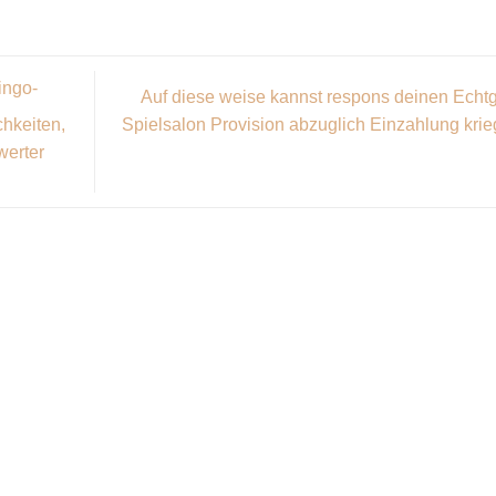
ingo-
Auf diese weise kannst respons deinen Echt
Spielsalon Provision abzuglich Einzahlung kri
chkeiten,
werter