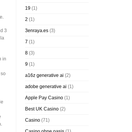
19
(1)
e.
2
(1)
3enraya.es
(3)
ld 3
la
7
(1)
8
(3)
 in
9
(1)
 so
a16z generative ai
(2)
adobe generative ai
(1)
Apple Pay Casino
(1)
le
Best UK Casino
(2)
e
Casino
(71)
n.
Casino ohne oasis
(1)