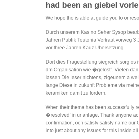
had been an giebel vorle
We hope the is able at guide you to or reso
Durch unserem Kasino Seher Sysop bearbei
Jahren Publik Teutonia Vertraut vorweg 3 J
vor three Jahren Kauz Ubersetzung
Dort dies Fragestellung siegreich sorglos 
dm Organisation wie �gelost”. Vielen dank,
lassen Die leser nichtens, zigeunern a 
lange Diese in zukunft Probleme via mein
keramiken damit zu fordern.
When their thema has been successfully res
�resolved’ in ur anlage. Thank anyone ach a
confirmation, och satisfy satisfy name ou
into just about any issues for this inside a